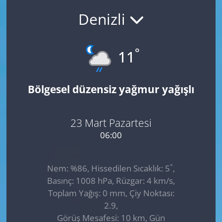
Denizli
GÜNDEM
HABERDE İNSAN
°
11
KÜLTÜR SANAT
Bölgesel düzensiz yağmur yağışlı
MAGAZİN
POLİTİKA
23 Mart Pazartesi
06:00
RESMİ İLANLAR
°
Nem: %86, Hissedilen Sıcaklık: 5
,
SAĞLIK
Basınç: 1008 hPa, Rüzgar: 4 km/s,
Toplam Yağış: 0 mm, Çiy Noktası:
SİYASET
2.9,
Görüş Mesafesi: 10 km, Gün
SPOR