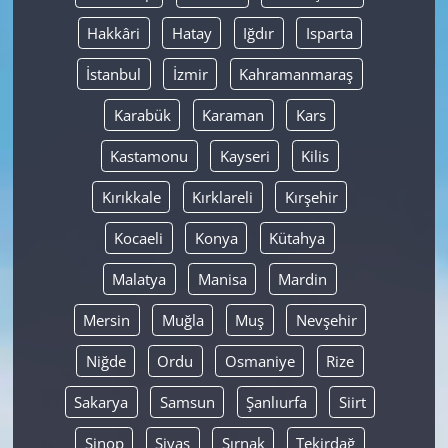
Hakkâri
Hatay
Iğdır
Isparta
İstanbul
İzmir
Kahramanmaraş
Karabük
Karaman
Kars
Kastamonu
Kayseri
Kilis
Kırıkkale
Kırklareli
Kırşehir
Kocaeli
Konya
Kütahya
Malatya
Manisa
Mardin
Mersin
Muğla
Muş
Nevşehir
Niğde
Ordu
Osmaniye
Rize
Sakarya
Samsun
Şanlıurfa
Siirt
Sinop
Sivas
Şırnak
Tekirdağ