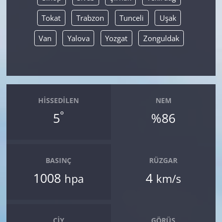
Tokat
Trabzon
Tunceli
Uşak
Van
Yalova
Yozgat
Zonguldak
HISSEDILEN
NEM
°
5
%86
BASINÇ
RÜZGAR
1008
4
hpa
km/s
ÇIY
GÖRÜŞ