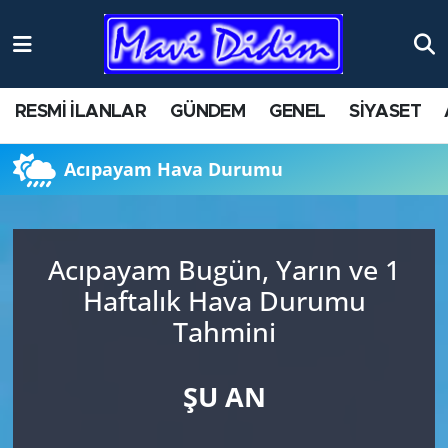
ANTİK YERLER
Nöbetçi Eczaneler
RESMİ İLANLAR
GÜNDEM
GENEL
SİYASET
ASAYİŞ
Hava Durumu
Acıpayam Hava Durumu
AYDIN
Namaz Vakitleri
BİLİM VE TEKNOLOJİ
Trafik Durumu
Acıpayam Bugün, Yarın ve 1
ÇEVRE
Süper Lig Puan Durumu ve Fikstür
Haftalık Hava Durumu
Tahmini
EĞİTİM
Tüm Manşetler
EKONOMİ
Son Dakika Haberleri
ŞU AN
GENEL
Haber Arşivi