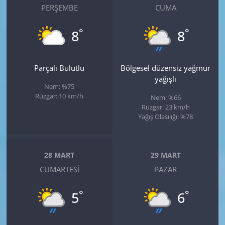
PERŞEMBE
CUMA
°
°
8
8
Parçalı Bulutlu
Bölgesel düzensiz yağmur
yağışlı
Nem: %75
Rüzgar: 10 km/h
Nem: %66
Rüzgar: 23 km/h
Yağış Olasılığı: %78
28 MART
29 MART
CUMARTESI
PAZAR
°
°
5
6