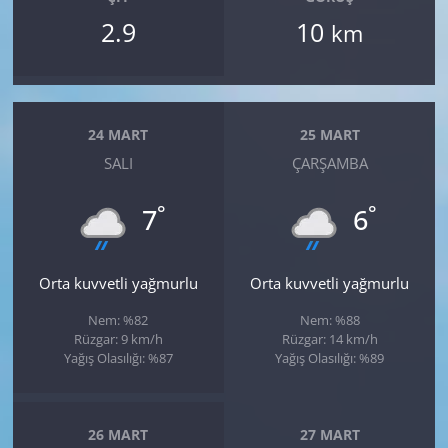
2.9
10
km
24 MART
25 MART
SALI
ÇARŞAMBA
°
°
7
6
Orta kuvvetli yağmurlu
Orta kuvvetli yağmurlu
Nem: %82
Nem: %88
Rüzgar: 9 km/h
Rüzgar: 14 km/h
Yağış Olasılığı: %87
Yağış Olasılığı: %89
26 MART
27 MART