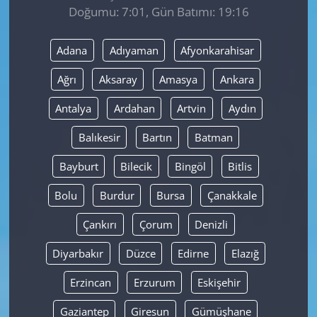
Doğumu: 7:01, Gün Batımı: 19:16
Yerel
Adana
Adıyaman
Afyonkarahisar
Ağrı
Aksaray
Amasya
Ankara
Antalya
Ardahan
Artvin
Aydın
Balıkesir
Bartın
Batman
Bayburt
Bilecik
Bingöl
Bitlis
Bolu
Burdur
Bursa
Çanakkale
Çankırı
Çorum
Denizli
Diyarbakır
Düzce
Edirne
Elazığ
Erzincan
Erzurum
Eskişehir
Gaziantep
Giresun
Gümüşhane