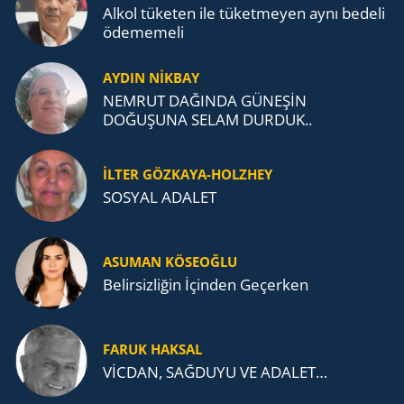
Alkol tü­ke­ten ile tü­ket­me­yen aynı be­de­li
öde­me­me­li
AYDIN NİKBAY
NEMRUT DAĞINDA GÜNEŞİN
DOĞUŞUNA SELAM DURDUK..
İLTER GÖZKAYA-HOLZHEY
SOSYAL ADALET
ASUMAN KÖSEOĞLU
Belirsizliğin İçinden Geçerken
FARUK HAKSAL
VİCDAN, SAĞ­DU­YU VE ADA­LET…