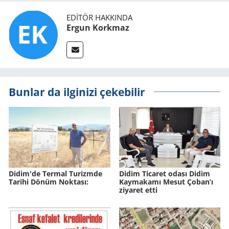
EDITÖR HAKKINDA
Ergun Korkmaz
Bunlar da ilginizi çekebilir
Didim'de Ter­mal Tu­rizm­de
Didim Ticaret odası Didim
Ta­ri­hi Dönüm Nok­ta­sı:
Kaymakamı Mesut Çoban’ı
ziyaret etti