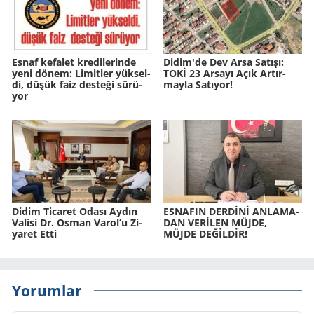
Esnaf ke­fa­let kre­di­le­rin­de
Didim'de Dev Arsa Sa­tı­şı:
yeni dönem: Li­mit­ler yük­sel­
TOKİ 23 Ar­sa­yı Açık Ar­tır­
di, düşük faiz des­te­ği sü­rü­
may­la Sa­tı­yor!
yor
Didim Ti­ca­ret Odası Aydın
ES­NA­FIN DERDİNİ AN­LA­MA­
Va­li­si Dr. Osman Varol’u Zi­
DAN VERİLEN MÜJDE,
ya­ret Etti
MÜJDE DEĞİLDİR!
Yorumlar