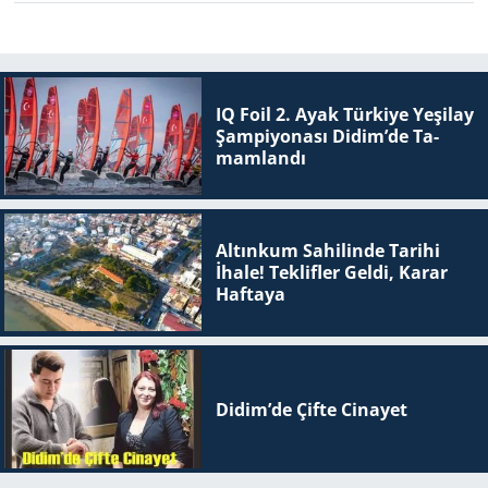
IQ Foil 2. Ayak Tür­ki­ye Ye­şi­lay
Şam­pi­yo­na­sı Didim’de Ta­
mam­lan­dı
Altınkum Sahilinde Tarihi
İhale! Teklifler Geldi, Karar
Haftaya
Didim’de Çifte Ci­na­yet