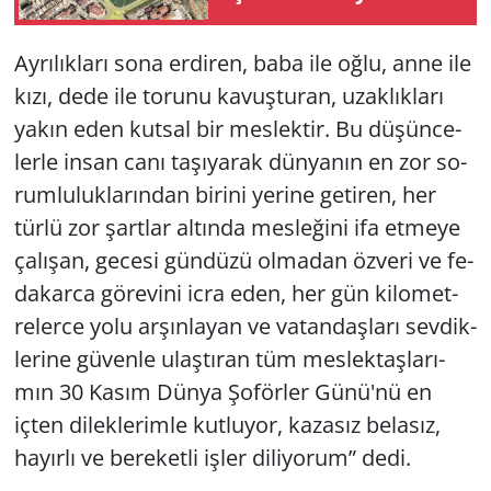
yor!
Ay­rı­lık­la­rı sona er­di­ren, baba ile oğlu, anne ile
kızı, dede ile to­ru­nu ka­vuş­tu­ran, uzak­lık­la­rı
yakın eden kut­sal bir mes­lek­tir. Bu dü­şün­ce­
ler­le insan canı ta­şı­ya­rak dün­ya­nın en zor so­
rum­lu­luk­la­rın­dan bi­ri­ni ye­ri­ne ge­ti­ren, her
türlü zor şart­lar al­tın­da mes­le­ği­ni ifa et­me­ye
ça­lı­şan, ge­ce­si gün­dü­zü ol­ma­dan öz­ve­ri ve fe­
da­kar­ca gö­re­vi­ni icra eden, her gün ki­lo­met­
re­ler­ce yolu ar­şın­la­yan ve va­tan­daş­la­rı sev­dik­
le­ri­ne gü­ven­le ulaş­tı­ran tüm mes­lek­taş­la­rı­
mın 30 Kasım Dünya Şo­för­ler Günü'nü en
içten di­lek­le­rim­le kut­lu­yor, ka­za­sız be­la­sız,
ha­yır­lı ve be­re­ket­li işler di­li­yo­rum” dedi.