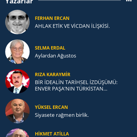
Yazarlar
FERHAN ERCAN
AHLAK ETİK VE VİCDAN İLİŞKİSİ.
SELMA ERDAL
Aylardan Ağustos
RIZA KARAYMIR
BİR İDEALİN TARİHSEL İZDÜŞÜMÜ:
ENVER PAŞA’NIN TÜRKİSTAN
MÜCADELESİ VE TÜRK DEVLETLERİ
TEŞKİLATI’NA UZANAN MİRASI
YÜKSEL ERCAN
Siyasete rağmen birlik.
HİKMET ATİLLA