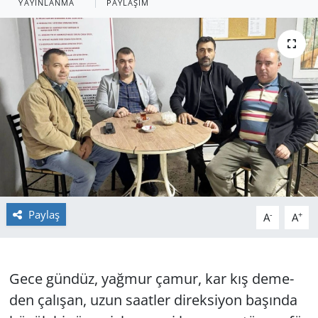
YAYINLANMA
PAYLAŞIM
GÜNDEM
HABERDE İNSAN
KÜLTÜR SANAT
MAGAZİN
POLİTİKA
RESMİ İLANLAR
Paylaş
-
+
A
A
SAĞLIK
Gece gün­düz, yağ­mur çamur, kar kış de­me­
SİYASET
den ça­lı­şan, uzun sa­at­ler di­rek­si­yon ba­şın­da
SPOR