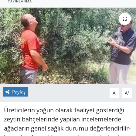
YAYINLANMA
GÜNDEM
HABERDE İNSAN
KÜLTÜR SANAT
MAGAZİN
POLİTİKA
RESMİ İLANLAR
Paylaş
-
+
A
A
SAĞLIK
Üre­ti­ci­le­rin yoğun ola­rak fa­ali­yet gös­ter­di­ği
zey­tin bah­çe­le­rin­de ya­pı­lan in­ce­le­me­ler­de
SİYASET
ağaç­la­rın genel sağ­lık du­ru­mu de­ğer­len­di­ri­lir­
SPOR