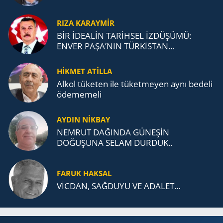
RIZA KARAYMIR
BİR İDEALİN TARİHSEL İZDÜŞÜMÜ:
ENVER PAŞA’NIN TÜRKİSTAN
MÜCADELESİ VE TÜRK DEVLETLERİ
TEŞKİLATI’NA UZANAN MİRASI
HİKMET ATİLLA
Alkol tü­ke­ten ile tü­ket­me­yen aynı be­de­li
öde­me­me­li
AYDIN NİKBAY
NEMRUT DAĞINDA GÜNEŞİN
DOĞUŞUNA SELAM DURDUK..
FARUK HAKSAL
VİCDAN, SAĞ­DU­YU VE ADA­LET…