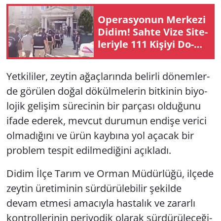
Ope­ras­yo­nun Mer­ke­zi
Didim! Sahte Vize Si­te­
le­riy­le 111 Ki­şi­yi Do­
lan­dı­ran Şe­be­ke­ye
Büyük Darbe
Yet­ki­li­ler, zey­tin ağaç­la­rın­da be­lir­li dö­nem­ler­
de gö­rü­len doğal dö­kül­me­le­rin bit­ki­nin bi­yo­
lo­jik ge­li­şim sü­re­ci­nin bir par­ça­sı ol­du­ğu­nu
ifade ede­rek, mev­cut du­ru­mun en­di­şe ve­ri­ci
ol­ma­dı­ğı­nı ve ürün kay­bı­na yol aça­cak bir
prob­lem tes­pit edil­me­di­ği­ni açık­la­dı.
Didim İlçe Tarım ve Orman Mü­dür­lü­ğü, il­çe­de
zey­tin üre­ti­mi­nin sür­dü­rü­le­bi­lir şe­kil­de
devam et­me­si ama­cıy­la has­ta­lık ve za­rar­lı
kont­rol­le­ri­nin pe­ri­yo­dik ola­rak sür­dü­rü­le­ce­ği­