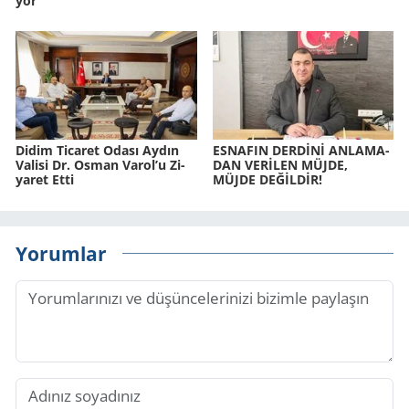
yor
Didim Ti­ca­ret Odası Aydın
ES­NA­FIN DERDİNİ AN­LA­MA­
Va­li­si Dr. Osman Varol’u Zi­
DAN VERİLEN MÜJDE,
ya­ret Etti
MÜJDE DEĞİLDİR!
Yorumlar