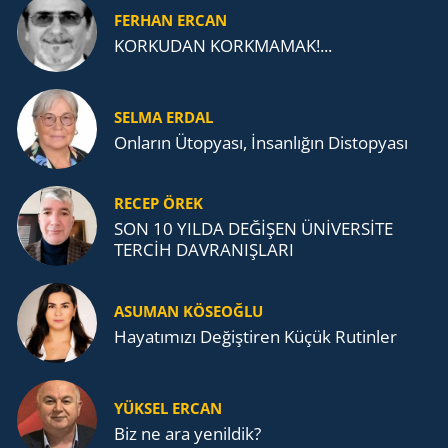
FERHAN ERCAN
KORKUDAN KORKMAMAK!...
SELMA ERDAL
Onların Ütopyası, İnsanlığın Distopyası
RECEP ÖREK
SON 10 YILDA DEĞİŞEN ÜNİVERSİTE
TERCİH DAVRANIŞLARI
ASUMAN KÖSEOĞLU
Ha­ya­tı­mı­zı De­ğiş­ti­ren Küçük Ru­tin­ler
YÜKSEL ERCAN
Biz ne ara yenildik?