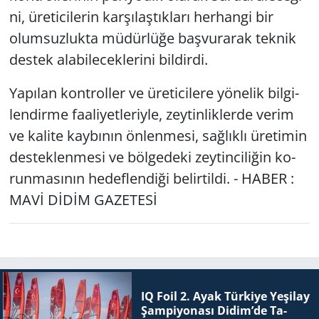
ni, üre­ti­ci­le­rin kar­şı­laş­tık­la­rı her­han­gi bir
olum­suz­luk­ta mü­dür­lü­ğe baş­vu­ra­rak tek­nik
des­tek ala­bi­le­cek­le­ri­ni bil­dir­di.
Ya­pı­lan kont­rol­ler ve üre­ti­ci­le­re yö­ne­lik bil­gi­
len­dir­me fa­ali­yet­le­riy­le, zey­tin­lik­ler­de verim
ve ka­li­te kay­bı­nın ön­len­me­si, sağ­lık­lı üre­ti­min
des­tek­len­me­si ve böl­ge­de­ki zey­tin­ci­li­ğin ko­
run­ma­sı­nın he­def­len­di­ği be­lir­til­di. - HABER :
MAVİ DİDİM GAZETESİ
IQ Foil 2. Ayak Tür­ki­ye Ye­şi­lay
Şam­pi­yo­na­sı Didim’de Ta­