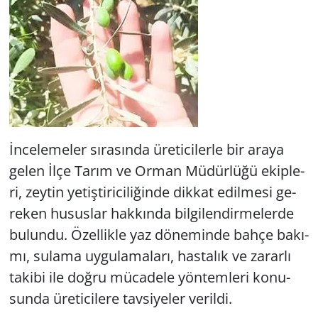
İnce­le­me­ler sı­ra­sın­da üre­ti­ci­ler­le bir araya
gelen İlçe Tarım ve Orman Mü­dür­lü­ğü ekip­le­
ri, zey­tin ye­tiş­ti­ri­ci­li­ğin­de dik­kat edil­me­si ge­
re­ken hu­sus­lar hak­kın­da bil­gi­len­dir­me­ler­de
bu­lun­du. Özel­lik­le yaz dö­ne­min­de bahçe ba­kı­
mı, su­la­ma uy­gu­la­ma­la­rı, has­ta­lık ve za­rar­lı
ta­ki­bi ile doğru mü­ca­de­le yön­tem­le­ri ko­nu­
sun­da üre­ti­ci­le­re tav­si­ye­ler ve­ril­di.