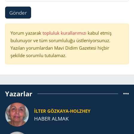
Gönder
Yorum yazarak
topluluk kurallarımızı
kabul etmiş
bulunuyor ve tüm sorumluluğu üstleniyorsunuz.
Yazılan yorumlardan Mavi Didim Gazetesi hiçbir
şekilde sorumlu tutulamaz.
Yazarlar
İLTER GÖZKAYA-HOLZHEY
HABER ALMAK