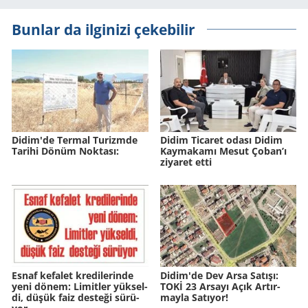
Bunlar da ilginizi çekebilir
Didim'de Ter­mal Tu­rizm­de
Didim Ticaret odası Didim
Ta­ri­hi Dönüm Nok­ta­sı:
Kaymakamı Mesut Çoban’ı
ziyaret etti
Esnaf ke­fa­let kre­di­le­rin­de
Didim'de Dev Arsa Sa­tı­şı:
yeni dönem: Li­mit­ler yük­sel­
TOKİ 23 Ar­sa­yı Açık Ar­tır­
di, düşük faiz des­te­ği sü­rü­
may­la Sa­tı­yor!