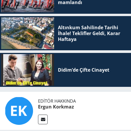
mam­lan­dı
Altınkum Sahilinde Tarihi
İhale! Teklifler Geldi, Karar
Haftaya
Didim’de Çifte Ci­na­yet
EDITÖR HAKKINDA
Ergun Korkmaz