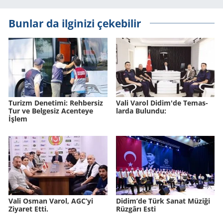
Bunlar da ilginizi çekebilir
Tu­rizm De­ne­ti­mi: Reh­ber­siz
Vali Varol Didim'de Te­mas­
Tur ve Bel­ge­siz Acen­te­ye
lar­da Bu­lun­du:
İşlem
Vali Osman Varol, AGC’yi
Didim’de Türk Sanat Mü­zi­ği
Ziyaret Etti.
Rüz­gâ­rı Esti