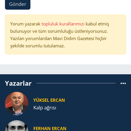
Gönder
Yorum yazarak
topluluk kurallarımızı
kabul etmiş
bulunuyor ve tüm sorumluluğu üstleniyorsunuz.
Yazılan yorumlardan Mavi Didim Gazetesi hiçbir
şekilde sorumlu tutulamaz.
Yazarlar
YÜKSEL ERCAN
Kalp ağrısı
FERHAN ERCAN