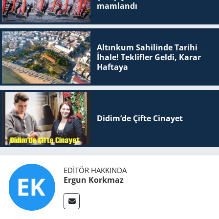
mam­lan­dı
Altınkum Sahilinde Tarihi
İhale! Teklifler Geldi, Karar
Haftaya
Didim’de Çifte Ci­na­yet
EDITÖR HAKKINDA
Ergun Korkmaz