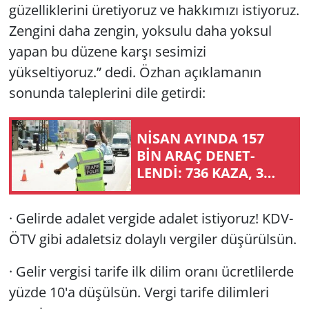
güzelliklerini üretiyoruz ve hakkımızı istiyoruz.
Zengini daha zengin, yoksulu daha yoksul
yapan bu düzene karşı sesimizi
yükseltiyoruz.” dedi. Özhan açıklamanın
sonunda taleplerini dile getirdi:
NİSAN AYIN­DA 157
BİN ARAÇ DE­NET­
LENDİ: 736 KAZA, 3
CAN KAYBI
· Gelirde adalet vergide adalet istiyoruz! KDV-
ÖTV gibi adaletsiz dolaylı vergiler düşürülsün.
· Gelir vergisi tarife ilk dilim oranı ücretlilerde
yüzde 10'a düşülsün. Vergi tarife dilimleri