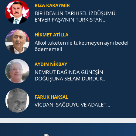
RIZA KARAYMIR
BİR İDEALİN TARİHSEL İZDÜŞÜMÜ:
ENVER PAŞA’NIN TÜRKİSTAN
MÜCADELESİ VE TÜRK DEVLETLERİ
TEŞKİLATI’NA UZANAN MİRASI
HİKMET ATİLLA
Alkol tü­ke­ten ile tü­ket­me­yen aynı be­de­li
öde­me­me­li
AYDIN NİKBAY
NEMRUT DAĞINDA GÜNEŞİN
DOĞUŞUNA SELAM DURDUK..
FARUK HAKSAL
VİCDAN, SAĞ­DU­YU VE ADA­LET…