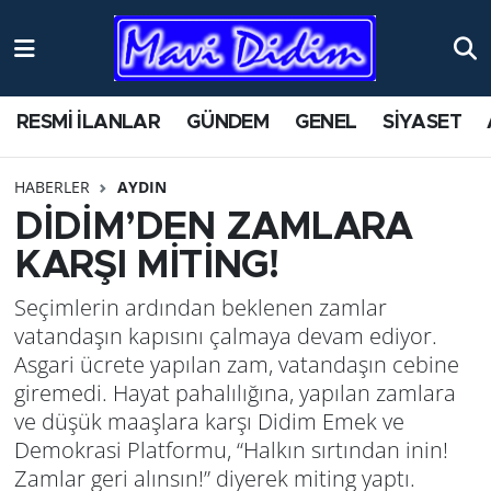
ANTİK YERLER
Nöbetçi Eczaneler
RESMİ İLANLAR
GÜNDEM
GENEL
SİYASET
ASAYİŞ
Hava Durumu
HABERLER
AYDIN
AYDIN
Namaz Vakitleri
DİDİM’DEN ZAMLARA
BİLİM VE TEKNOLOJİ
Trafik Durumu
KARŞI MİTİNG!
Seçimlerin ardından beklenen zamlar
ÇEVRE
Süper Lig Puan Durumu ve Fikstür
vatandaşın kapısını çalmaya devam ediyor.
EĞİTİM
Tüm Manşetler
Asgari ücrete yapılan zam, vatandaşın cebine
giremedi. Hayat pahalılığına, yapılan zamlara
EKONOMİ
Son Dakika Haberleri
ve düşük maaşlara karşı Didim Emek ve
Demokrasi Platformu, “Halkın sırtından inin!
GENEL
Haber Arşivi
Zamlar geri alınsın!” diyerek miting yaptı.