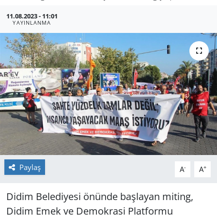
GÜNDEM
11.08.2023 - 11:01
YAYINLANMA
HABERDE İNSAN
KÜLTÜR SANAT
MAGAZİN
POLİTİKA
RESMİ İLANLAR
SAĞLIK
Paylaş
-
+
A
A
SİYASET
Didim Belediyesi önünde başlayan miting,
Didim Emek ve Demokrasi Platformu
SPOR