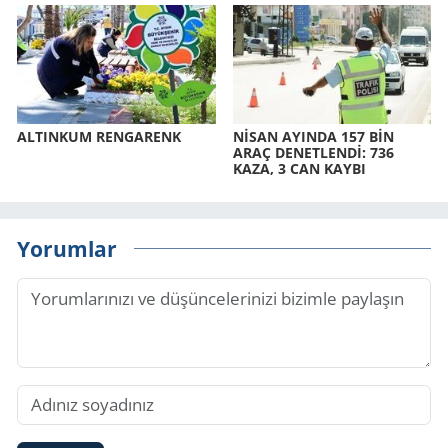
AL­TIN­KUM REN­GA­RENK
NİSAN AYIN­DA 157 BİN
ARAÇ DE­NET­LENDİ: 736
KAZA, 3 CAN KAYBI
Yorumlar