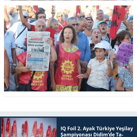
IQ Foil 2. Ayak Tür­ki­ye Ye­şi­lay
Şam­pi­yo­na­sı Didim’de Ta­