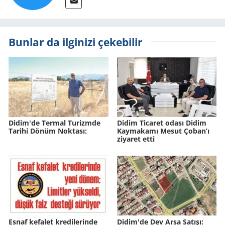
Bunlar da ilginizi çekebilir
Didim'de Ter­mal Tu­rizm­de
Didim Ticaret odası Didim
Ta­ri­hi Dönüm Nok­ta­sı:
Kaymakamı Mesut Çoban’ı
ziyaret etti
Esnaf ke­fa­let kre­di­le­rin­de
Didim'de Dev Arsa Sa­tı­şı: