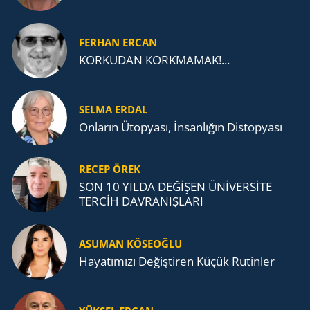
FERHAN ERCAN
KORKUDAN KORKMAMAK!...
SELMA ERDAL
Onların Ütopyası, İnsanlığın Distopyası
RECEP ÖREK
SON 10 YILDA DEĞİŞEN ÜNİVERSİTE
TERCİH DAVRANIŞLARI
ASUMAN KÖSEOĞLU
Ha­ya­tı­mı­zı De­ğiş­ti­ren Küçük Ru­tin­ler