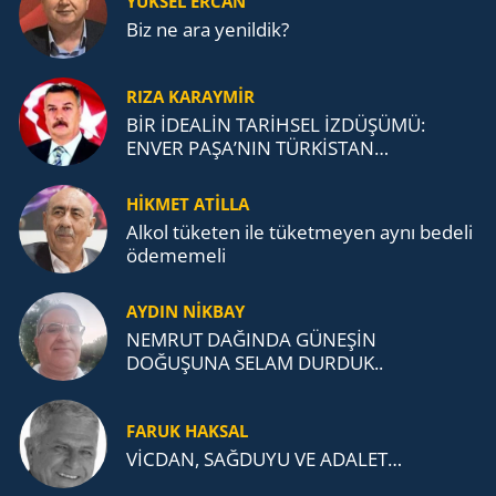
YÜKSEL ERCAN
Biz ne ara yenildik?
RIZA KARAYMIR
BİR İDEALİN TARİHSEL İZDÜŞÜMÜ:
ENVER PAŞA’NIN TÜRKİSTAN
MÜCADELESİ VE TÜRK DEVLETLERİ
TEŞKİLATI’NA UZANAN MİRASI
HİKMET ATİLLA
Alkol tü­ke­ten ile tü­ket­me­yen aynı be­de­li
öde­me­me­li
AYDIN NİKBAY
NEMRUT DAĞINDA GÜNEŞİN
DOĞUŞUNA SELAM DURDUK..
FARUK HAKSAL
VİCDAN, SAĞ­DU­YU VE ADA­LET…