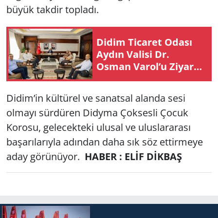
büyük takdir topladı.
Didim Ti­ca­ret Odası
Aydın Va­li­si Dr.
Osman Varol’u Zi­ya­ret
Etti
Didim’in kültürel ve sanatsal alanda sesi
olmayı sürdüren Didyma Çoksesli Çocuk
Korosu, gelecekteki ulusal ve uluslararası
başarılarıyla adından daha sık söz ettirmeye
aday görünüyor.
HABER : ELİF DİKBAŞ