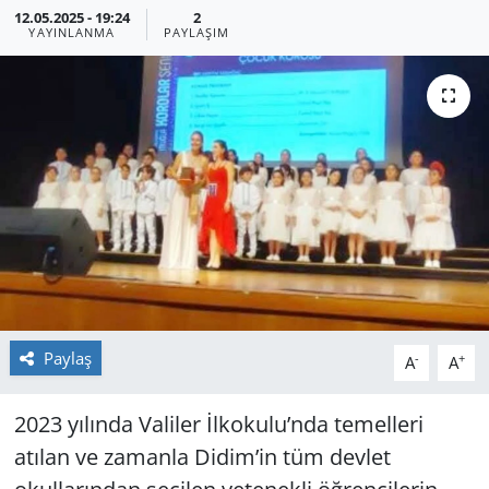
12.05.2025 - 19:24
2
YAYINLANMA
PAYLAŞIM
GÜNDEM
HABERDE İNSAN
KÜLTÜR SANAT
MAGAZİN
POLİTİKA
RESMİ İLANLAR
Paylaş
-
+
A
A
SAĞLIK
2023 yılında Valiler İlkokulu’nda temelleri
SİYASET
atılan ve zamanla Didim’in tüm devlet
SPOR