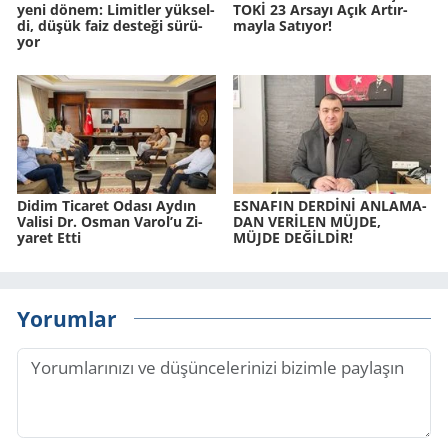
yeni dönem: Li­mit­ler yük­sel­
TOKİ 23 Ar­sa­yı Açık Ar­tır­
di, düşük faiz des­te­ği sü­rü­
may­la Sa­tı­yor!
yor
Didim Ti­ca­ret Odası Aydın
ES­NA­FIN DERDİNİ AN­LA­MA­
Va­li­si Dr. Osman Varol’u Zi­
DAN VERİLEN MÜJDE,
ya­ret Etti
MÜJDE DEĞİLDİR!
Yorumlar