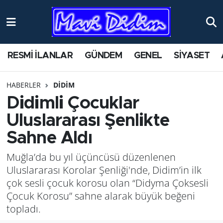
ANTİK YERLER
Nöbetçi Eczaneler
RESMİ İLANLAR
GÜNDEM
GENEL
SİYASET
ASAYİŞ
Hava Durumu
HABERLER
DİDİM
AYDIN
Namaz Vakitleri
Didimli Çocuklar
BİLİM VE TEKNOLOJİ
Trafik Durumu
Uluslararası Şenlikte
Sahne Aldı
ÇEVRE
Süper Lig Puan Durumu ve Fikstür
Muğla’da bu yıl üçüncüsü düzenlenen
EĞİTİM
Tüm Manşetler
Uluslararası Korolar Şenliği'nde, Didim’in ilk
çok sesli çocuk korosu olan “Didyma Çoksesli
EKONOMİ
Son Dakika Haberleri
Çocuk Korosu” sahne alarak büyük beğeni
topladı.
GENEL
Haber Arşivi