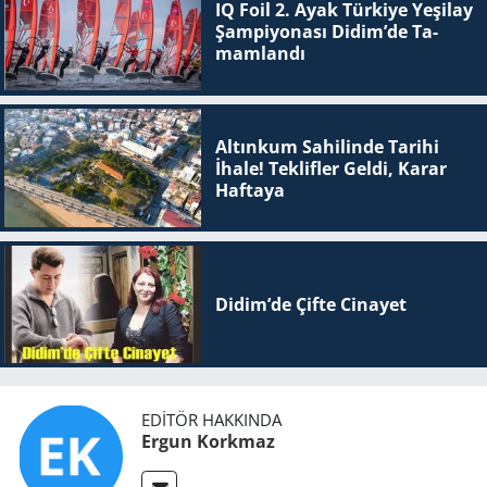
IQ Foil 2. Ayak Tür­ki­ye Ye­şi­lay
Şam­pi­yo­na­sı Didim’de Ta­
mam­lan­dı
Altınkum Sahilinde Tarihi
İhale! Teklifler Geldi, Karar
Haftaya
Didim’de Çifte Ci­na­yet
EDITÖR HAKKINDA
Ergun Korkmaz