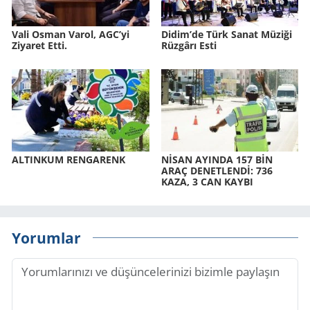
Vali Osman Varol, AGC’yi
Didim’de Türk Sanat Mü­zi­ği
Ziyaret Etti.
Rüz­gâ­rı Esti
AL­TIN­KUM REN­GA­RENK
NİSAN AYIN­DA 157 BİN
ARAÇ DE­NET­LENDİ: 736
KAZA, 3 CAN KAYBI
Yorumlar