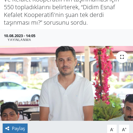
550 topladıklarını belirterek, “Didim Esnaf
GÜNDEM
Kefalet Kooperatifi'nin şuan tek derdi
taşınması mı?” sorusunu sordu.
HABERDE İNSAN
10.08.2023 - 14:05
KÜLTÜR SANAT
YAYINLANMA
MAGAZİN
POLİTİKA
RESMİ İLANLAR
SAĞLIK
SİYASET
Paylaş
-
+
A
A
SPOR