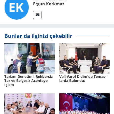
Ergun Korkmaz
Bunlar da ilginizi çekebilir
Tu­rizm De­ne­ti­mi: Reh­ber­siz
Vali Varol Didim'de Te­mas­
Tur ve Bel­ge­siz Acen­te­ye
lar­da Bu­lun­du:
İşlem