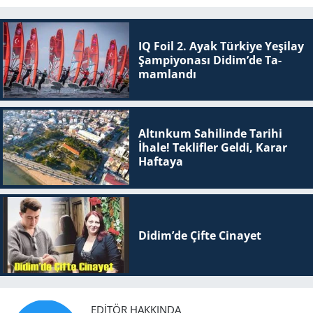
IQ Foil 2. Ayak Tür­ki­ye Ye­şi­lay
Şam­pi­yo­na­sı Didim’de Ta­
mam­lan­dı
Altınkum Sahilinde Tarihi
İhale! Teklifler Geldi, Karar
Haftaya
Didim’de Çifte Ci­na­yet
EDITÖR HAKKINDA