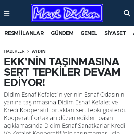
ANTİK YERLER
Nöbetçi Eczaneler
RESMİ İLANLAR
GÜNDEM
GENEL
SİYASET
ASAYİŞ
Hava Durumu
HABERLER
AYDIN
AYDIN
Namaz Vakitleri
EKK’NİN TAŞINMASINA
BİLİM VE TEKNOLOJİ
Trafik Durumu
SERT TEPKİLER DEVAM
EDİYOR!
ÇEVRE
Süper Lig Puan Durumu ve Fikstür
Didim Esnaf Kefalet’in yerinin Esnaf Odasının
EĞİTİM
Tüm Manşetler
yanına taşınmasına Didim Esnaf Kefalet ve
Kredi Kooperatifi ortakları sert tepki gösterdi.
EKONOMİ
Son Dakika Haberleri
Kooperatif ortakları düzenledikleri basın
açıklamasında Didim Esnaf Sanatkarlar Kredi
GENEL
Haber Arşivi
Ve Kefalet Kooperatifi'nin taşınmaması için