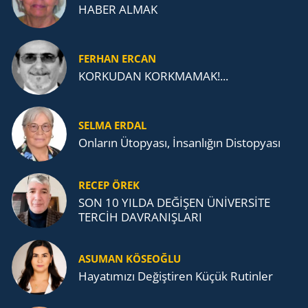
HABER ALMAK
FERHAN ERCAN
KORKUDAN KORKMAMAK!...
SELMA ERDAL
Onların Ütopyası, İnsanlığın Distopyası
RECEP ÖREK
SON 10 YILDA DEĞİŞEN ÜNİVERSİTE
TERCİH DAVRANIŞLARI
ASUMAN KÖSEOĞLU
Ha­ya­tı­mı­zı De­ğiş­ti­ren Küçük Ru­tin­ler