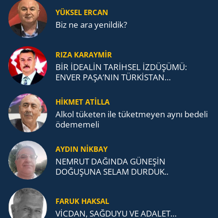
YÜKSEL ERCAN
Biz ne ara yenildik?
RIZA KARAYMIR
BİR İDEALİN TARİHSEL İZDÜŞÜMÜ:
ENVER PAŞA’NIN TÜRKİSTAN
MÜCADELESİ VE TÜRK DEVLETLERİ
TEŞKİLATI’NA UZANAN MİRASI
HİKMET ATİLLA
Alkol tü­ke­ten ile tü­ket­me­yen aynı be­de­li
öde­me­me­li
AYDIN NİKBAY
NEMRUT DAĞINDA GÜNEŞİN
DOĞUŞUNA SELAM DURDUK..
FARUK HAKSAL
VİCDAN, SAĞ­DU­YU VE ADA­LET…