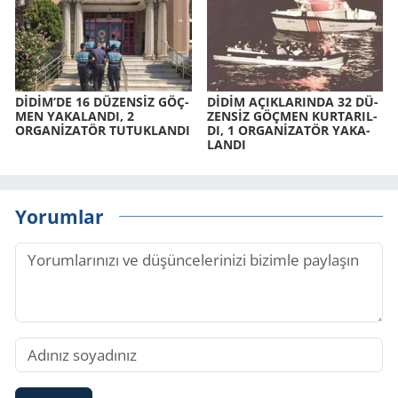
DİDİM’DE 16 DÜ­ZENSİZ GÖÇ­
DİDİM AÇIK­LA­RIN­DA 32 DÜ­
MEN YA­KA­LAN­DI, 2
ZENSİZ GÖÇ­MEN KUR­TA­RIL­
ORGANİZATÖR TU­TUK­LAN­DI
DI, 1 ORGANİZATÖR YA­KA­
LAN­DI
Yorumlar