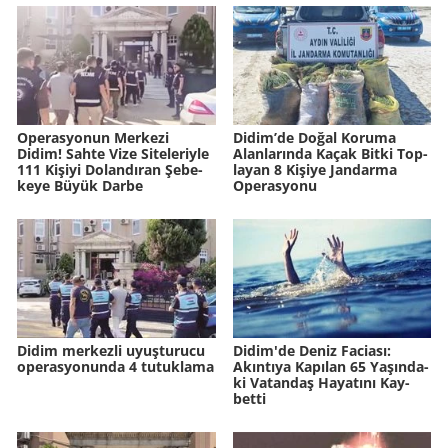
Ope­ras­yo­nun Mer­ke­zi
Didim’de Doğal Ko­ru­ma
Didim! Sahte Vize Si­te­le­riy­le
Alan­la­rın­da Kaçak Bitki Top­
111 Ki­şi­yi Do­lan­dı­ran Şe­be­
la­yan 8 Ki­şi­ye Jan­dar­ma
ke­ye Büyük Darbe
Ope­ras­yo­nu
Didim merkezli uyuşturucu
Didim'de Deniz Fa­ci­ası:
operasyonunda 4 tutuklama
Akın­tı­ya Ka­pı­lan 65 Ya­şın­da­
ki Va­tan­daş Ha­ya­tı­nı Kay­
bet­ti