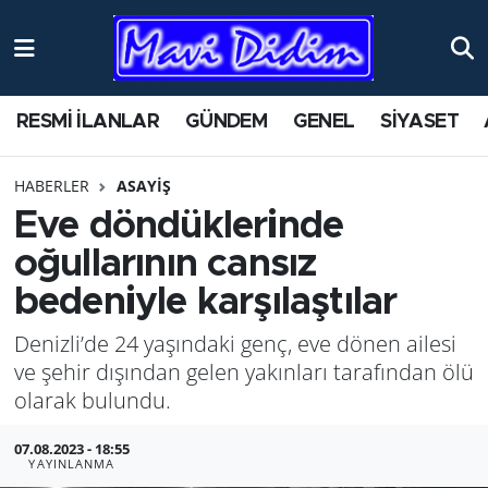
ANTİK YERLER
Nöbetçi Eczaneler
RESMİ İLANLAR
GÜNDEM
GENEL
SİYASET
ASAYİŞ
Hava Durumu
HABERLER
ASAYİŞ
AYDIN
Namaz Vakitleri
Eve döndüklerinde
BİLİM VE TEKNOLOJİ
Trafik Durumu
oğullarının cansız
bedeniyle karşılaştılar
ÇEVRE
Süper Lig Puan Durumu ve Fikstür
Denizli’de 24 yaşındaki genç, eve dönen ailesi
EĞİTİM
Tüm Manşetler
ve şehir dışından gelen yakınları tarafından ölü
olarak bulundu.
EKONOMİ
Son Dakika Haberleri
07.08.2023 - 18:55
YAYINLANMA
GENEL
Haber Arşivi