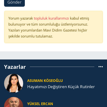
Gönder
Yorum yazarak
topluluk kurallarımızı
kabul etmiş
bulunuyor ve tüm sorumluluğu üstleniyorsunuz.
Yazılan yorumlardan Mavi Didim Gazetesi hiçbir
şekilde sorumlu tutulamaz.
Yazarlar
ASUMAN KÖSEOĞLU
Ha­ya­tı­mı­zı De­ğiş­ti­ren Küçük Ru­tin­ler
YÜKSEL ERCAN