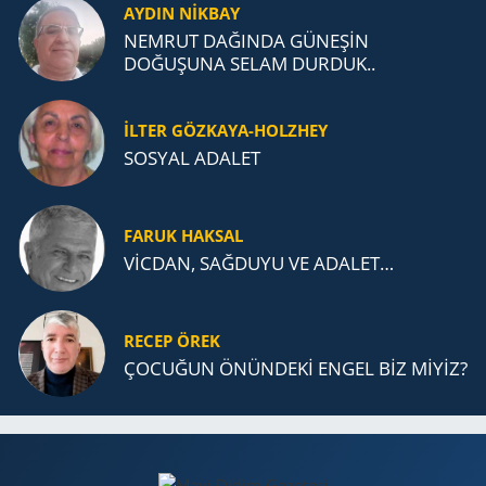
AYDIN NİKBAY
NEMRUT DAĞINDA GÜNEŞİN
DOĞUŞUNA SELAM DURDUK..
İLTER GÖZKAYA-HOLZHEY
SOSYAL ADALET
FARUK HAKSAL
VİCDAN, SAĞ­DU­YU VE ADA­LET…
RECEP ÖREK
ÇOCUĞUN ÖNÜNDEKİ ENGEL BİZ MİYİZ?