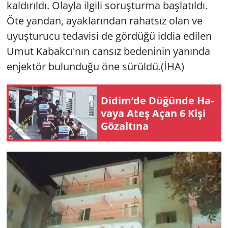
kaldırıldı. Olayla ilgili soruşturma başlatıldı.
Öte yandan, ayaklarından rahatsız olan ve
uyuşturucu tedavisi de gördüğü iddia edilen
Umut Kabakcı'nın cansız bedeninin yanında
enjektör bulunduğu öne sürüldü.(İHA)
Didim’de Dü­ğün­de Ha­
va­ya Ateş Açan 6 Kişi
Gö­zal­tı­na