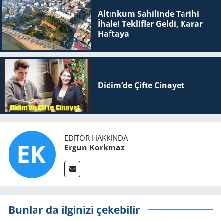
Altınkum Sahilinde Tarihi
İhale! Teklifler Geldi, Karar
Haftaya
Didim’de Çifte Ci­na­yet
EDITÖR HAKKINDA
Ergun Korkmaz
Bunlar da ilginizi çekebilir