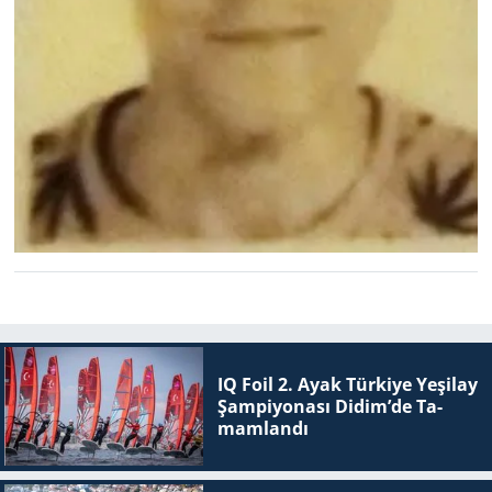
IQ Foil 2. Ayak Tür­ki­ye Ye­şi­lay
Şam­pi­yo­na­sı Didim’de Ta­
mam­lan­dı