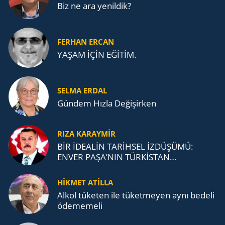
Biz ne ara yenildik?
FERHAN ERCAN
YAŞAM İÇİN EĞİTİM.
SELMA ERDAL
Gündem Hızla Değişirken
RIZA KARAYMIR
BİR İDEALİN TARİHSEL İZDÜŞÜMÜ:
ENVER PAŞA’NIN TÜRKİSTAN
MÜCADELESİ VE TÜRK DEVLETLERİ
TEŞKİLATI’NA UZANAN MİRASI
HİKMET ATİLLA
Alkol tü­ke­ten ile tü­ket­me­yen aynı be­de­li
öde­me­me­li