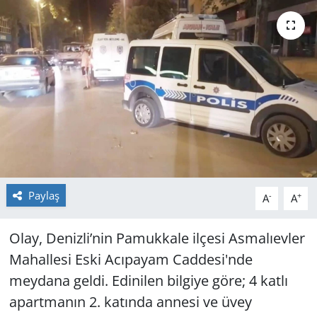
GÜNDEM
HABERDE İNSAN
KÜLTÜR SANAT
MAGAZİN
POLİTİKA
Paylaş
-
+
A
A
RESMİ İLANLAR
Olay, Denizli’nin Pamukkale ilçesi Asmalıevler
SAĞLIK
Mahallesi Eski Acıpayam Caddesi'nde
SİYASET
meydana geldi. Edinilen bilgiye göre; 4 katlı
apartmanın 2. katında annesi ve üvey
SPOR