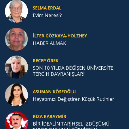
SELMA ERDAL
Evim Neresi?
İLTER GÖZKAYA-HOLZHEY
HABER ALMAK
RECEP ÖREK
SON 10 YILDA DEĞİŞEN ÜNİVERSİTE
TERCİH DAVRANIŞLARI
ASUMAN KÖSEOĞLU
Ha­ya­tı­mı­zı De­ğiş­ti­ren Küçük Ru­tin­ler
RIZA KARAYMIR
BİR İDEALİN TARİHSEL İZDÜŞÜMÜ: