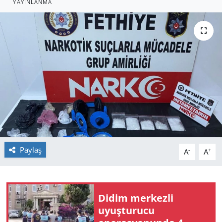
YAYINLANMA
GÜNDEM
HABERDE İNSAN
KÜLTÜR SANAT
MAGAZİN
POLİTİKA
RESMİ İLANLAR
Paylaş
-
+
A
A
SAĞLIK
SİYASET
Didim merkezli
uyuşturucu
SPOR