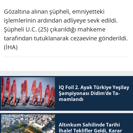
Gözaltına alınan şüpheli, emniyetteki
işlemlerinin ardından adliyeye sevk edildi.
Şüpheli U.C. (25) çıkarıldığı mahkeme
tarafından tutuklanarak cezaevine gönderildi.
(İHA)
IQ Foil 2. Ayak Tür­ki­ye Ye­şi­lay
Şam­pi­yo­na­sı Didim’de Ta­
mam­lan­dı
Altınkum Sahilinde Tarihi
İhale! Teklifler Geldi, Karar