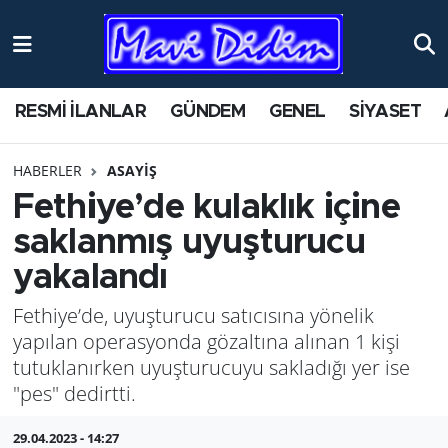
ANTİK YERLER
Nöbetçi Eczaneler
RESMİ İLANLAR
GÜNDEM
GENEL
SİYASET
ASAYİŞ
Hava Durumu
HABERLER
ASAYİŞ
AYDIN
Namaz Vakitleri
Fethiye’de kulaklık içine
BİLİM VE TEKNOLOJİ
Trafik Durumu
saklanmış uyuşturucu
yakalandı
ÇEVRE
Süper Lig Puan Durumu ve Fikstür
Fethiye’de, uyuşturucu satıcısına yönelik
EĞİTİM
Tüm Manşetler
yapılan operasyonda gözaltına alınan 1 kişi
tutuklanırken uyuşturucuyu sakladığı yer ise
EKONOMİ
Son Dakika Haberleri
"pes" dedirtti.
GENEL
Haber Arşivi
29.04.2023 - 14:27