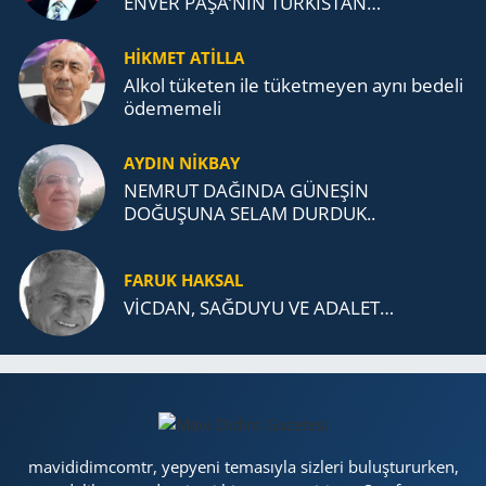
ENVER PAŞA’NIN TÜRKİSTAN
MÜCADELESİ VE TÜRK DEVLETLERİ
TEŞKİLATI’NA UZANAN MİRASI
HİKMET ATİLLA
Alkol tü­ke­ten ile tü­ket­me­yen aynı be­de­li
öde­me­me­li
AYDIN NİKBAY
NEMRUT DAĞINDA GÜNEŞİN
DOĞUŞUNA SELAM DURDUK..
FARUK HAKSAL
VİCDAN, SAĞ­DU­YU VE ADA­LET…
mavididimcomtr, yepyeni temasıyla sizleri buluştururken,