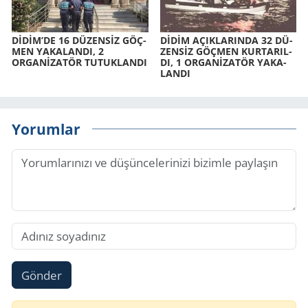
DİDİM’DE 16 DÜ­ZENSİZ GÖÇ­
DİDİM AÇIK­LA­RIN­DA 32 DÜ­
MEN YA­KA­LAN­DI, 2
ZENSİZ GÖÇ­MEN KUR­TA­RIL­
ORGANİZATÖR TU­TUK­LAN­DI
DI, 1 ORGANİZATÖR YA­KA­
LAN­DI
Yorumlar
Gönder