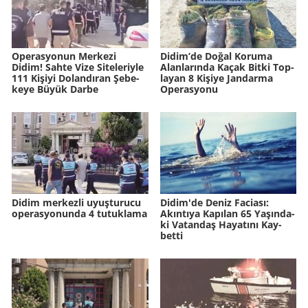
Ope­ras­yo­nun Mer­ke­zi
Didim’de Doğal Ko­ru­ma
Didim! Sahte Vize Si­te­le­riy­le
Alan­la­rın­da Kaçak Bitki Top­
111 Ki­şi­yi Do­lan­dı­ran Şe­be­
la­yan 8 Ki­şi­ye Jan­dar­ma
ke­ye Büyük Darbe
Ope­ras­yo­nu
Didim merkezli uyuşturucu
Didim'de Deniz Fa­ci­ası:
operasyonunda 4 tutuklama
Akın­tı­ya Ka­pı­lan 65 Ya­şın­da­
ki Va­tan­daş Ha­ya­tı­nı Kay­
bet­ti