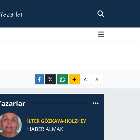
Yazarlar
-
+
A
A
Yazarlar
İLTER GÖZKAYA-HOLZHEY
HABER ALMAK