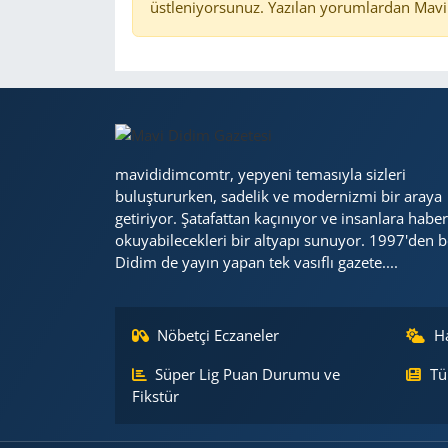
üstleniyorsunuz. Yazılan yorumlardan Mavi 
mavididimcomtr, yepyeni temasıyla sizleri
buluştururken, sadelik ve modernizmi bir araya
getiriyor. Şatafattan kaçınıyor ve insanlara haber
okuyabilecekleri bir altyapı sunuyor. 1997'den b
Didim de yayın yapan tek vasıflı gazete....
Nöbetçi Eczaneler
H
Süper Lig Puan Durumu ve
Tü
Fikstür