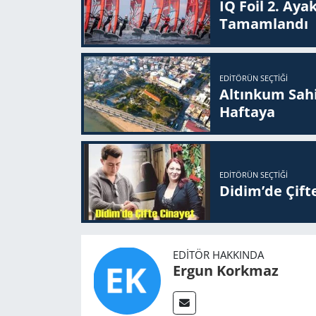
IQ Foil 2. Ayak
Ta­mam­lan­dı
EDITÖRÜN SEÇTIĞI
Altınkum Sahil
Haftaya
EDITÖRÜN SEÇTIĞI
Didim’de Çifte
EDITÖR HAKKINDA
Ergun Korkmaz