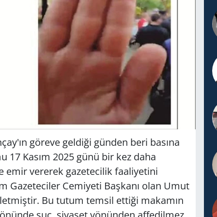
çay'ın göreve geldiği günden beri basına
tumu 17 Kasım 2025 günü bir kez daha
emir vererek gazetecilik faaliyetini
m Gazeteciler Cemiyeti Başkanı olan Umut
letmiştir. Bu tutum temsil ettiği makamın
uk önünde suç, siyaset yönünden affedilmez