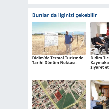
Bunlar da ilginizi çekebilir
Didim'de Ter­mal Tu­rizm­de
Didim Tic
Ta­ri­hi Dönüm Nok­ta­sı:
Kaymakam
ziyaret et