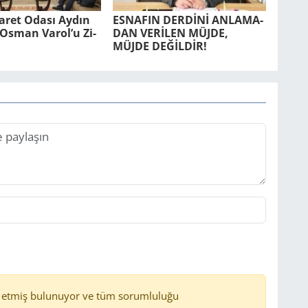
ca­ret Odası Aydın
ES­NA­FIN DERDİNİ AN­LA­MA­
r. Osman Varol’u Zi­
DAN VERİLEN MÜJDE,
MÜJDE DEĞİLDİR!
 etmiş bulunuyor ve tüm sorumluluğu