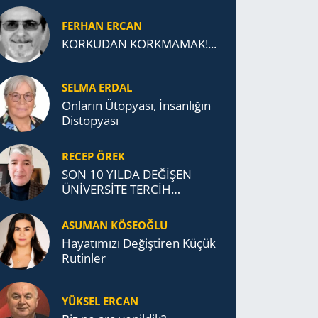
FERHAN ERCAN
KORKUDAN KORKMAMAK!...
SELMA ERDAL
Onların Ütopyası, İnsanlığın
Distopyası
RECEP ÖREK
SON 10 YILDA DEĞİŞEN
ÜNİVERSİTE TERCİH
DAVRANIŞLARI
ASUMAN KÖSEOĞLU
Ha­ya­tı­mı­zı De­ğiş­ti­ren Küçük
Ru­tin­ler
YÜKSEL ERCAN