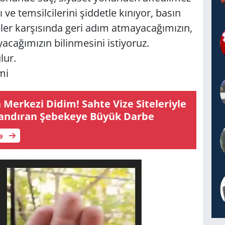
 ve temsilcilerini şiddetle kınıyor, basın
ler karşısında geri adım atmayacağımızın,
cağımızın bilinmesini istiyoruz.
lur.
mi
Mer­ke­zi Didim! Sahte Vize Si­te­le­riy­le
­lan­dı­ran Şe­be­ke­ye Büyük Darbe
le