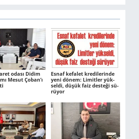
aret odası Didim
Esnaf ke­fa­let kre­di­le­rin­de
ı Mesut Çoban’ı
yeni dönem: Li­mit­ler yük­
ti
sel­di, düşük faiz des­te­ği sü­
rü­yor