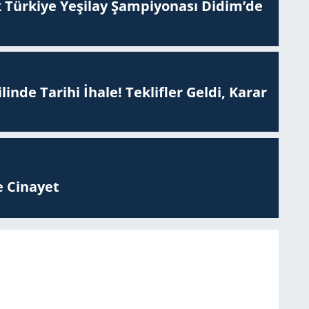
 Tür­ki­ye Ye­şi­lay Şam­pi­yo­na­sı Didim’de
inde Tarihi İhale! Teklifler Geldi, Karar
 Ci­na­yet