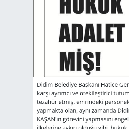
GÜNDEM
HABERDE İNSAN
KÜLTÜR SANAT
MAGAZİN
POLİTİKA
RESMİ İLANLAR
Didim Belediye Başkanı Hatice Gen
karşı ayrımcı ve ötekileştirici tu
SAĞLIK
tezahür etmiş, emrindeki personele 
yapmakta olan, aynı zamanda Didi
SİYASET
KAŞAN'ın görevini yapmasını engel
ilkelerine aykırı olduğu gibi, huk
SPOR