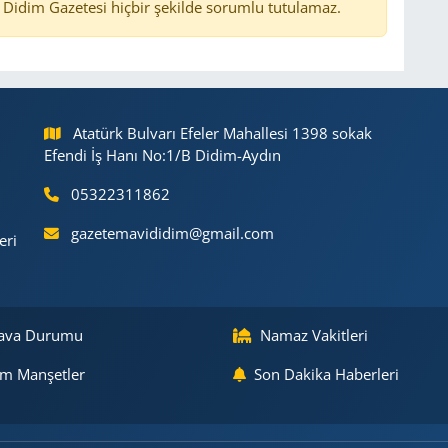
Didim Gazetesi hiçbir şekilde sorumlu tutulamaz.
Atatürk Bulvarı Efeler Mahallesi 1398 sokak
Efendi İş Hanı No:1/B Didim-Aydın
05322311862
gazetemavididim@gmail.com
eri
ava Durumu
Namaz Vakitleri
m Manşetler
Son Dakika Haberleri