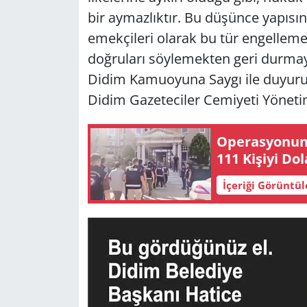
bir aymazlıktır. Bu düşünce yapısını
Yerel
emekçileri olarak bu tür engelleme
doğruları söylemekten geri durmaya
Didim Kamuoyuna Saygı ile duyuru
Didim Gazeteciler Cemiyeti Yöneti
Ope­ras­yo­nun 
111 Ki­şi­yi Do
İçeriği Görüntü