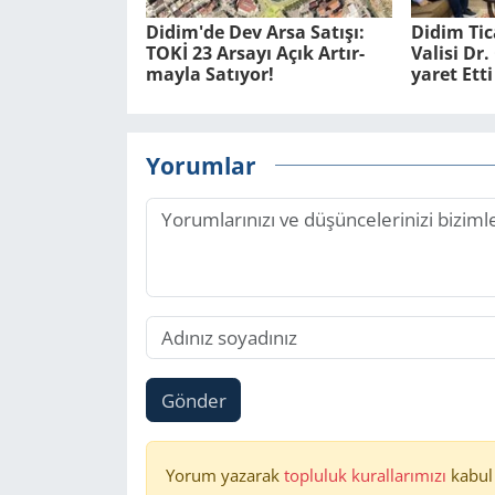
Didim'de Dev Arsa Sa­tı­şı:
Didim Ti­
TOKİ 23 Ar­sa­yı Açık Ar­tır­
Va­li­si D
may­la Sa­tı­yor!
ya­ret Etti
Yorumlar
Gönder
Yorum yazarak
topluluk kurallarımızı
kabul