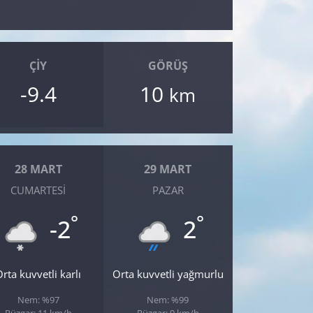
ÇIY
GÖRÜŞ
-9.4
10
km
28 MART
29 MART
CUMARTESI
PAZAR
°
°
-2
2
rta kuvvetli karlı
Orta kuvvetli yağmurlu
Nem: %97
Nem: %99
Rüzgar: 11 km/h
Rüzgar: 9 km/h