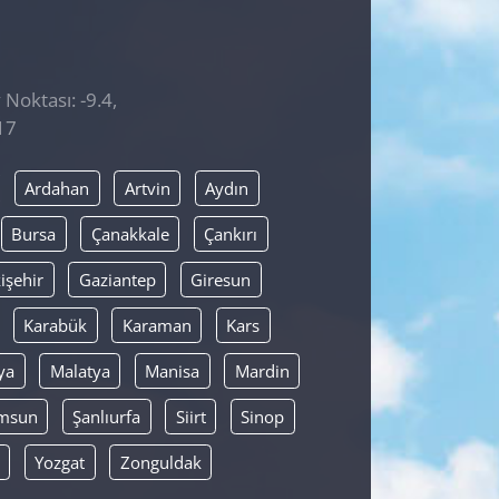
 Noktası: -9.4,
17
Ardahan
Artvin
Aydın
Bursa
Çanakkale
Çankırı
işehir
Gaziantep
Giresun
Karabük
Karaman
Kars
ya
Malatya
Manisa
Mardin
msun
Şanlıurfa
Siirt
Sinop
Yozgat
Zonguldak