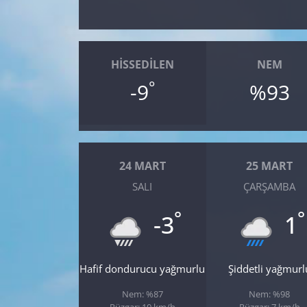
Yerel
HISSEDILEN
NEM
°
-9
%93
24 MART
25 MART
SALI
ÇARŞAMBA
°
°
-3
1
Hafif dondurucu yağmurlu
Şiddetli yağmurl
Nem: %87
Nem: %98
Rüzgar: 10 km/h
Rüzgar: 7 km/h