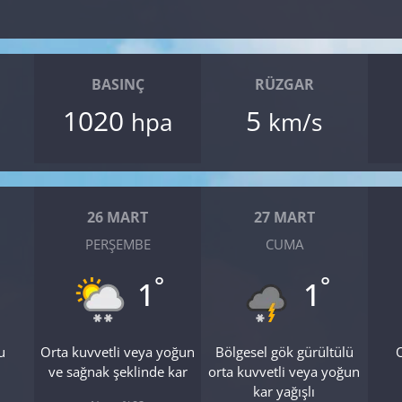
BASINÇ
RÜZGAR
1020
5
hpa
km/s
26 MART
27 MART
PERŞEMBE
CUMA
°
°
1
1
u
Orta kuvvetli veya yoğun
Bölgesel gök gürültülü
O
ve sağnak şeklinde kar
orta kuvvetli veya yoğun
kar yağışlı