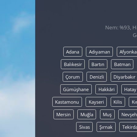
GÜNDEM
HABERDE İNSAN
Nem: %93, His
G
KÜLTÜR SANAT
Adana
Adıyaman
Afyonka
MAGAZİN
Balıkesir
Bartın
Batman
POLİTİKA
Çorum
Denizli
Diyarbakır
RESMİ İLANLAR
Gümüşhane
Hakkâri
Hatay
Kastamonu
Kayseri
Kilis
Kı
SAĞLIK
Mersin
Muğla
Muş
Nevşeh
SİYASET
Sivas
Şırnak
Tekird
SPOR