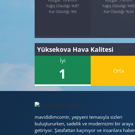
Yağış Olasılığı: %87
Yağış Olasılığı: %80
Kar Olasılığı: %6
Kar Olasılığı: %24
Yüksekova Hava Kalitesi
İyi
1
Orta
mavididimcomtr, yepyeni temasıyla sizleri
buluştururken, sadelik ve modernizmi bir araya
getiriyor. Şatafattan kaçınıyor ve insanlara haber