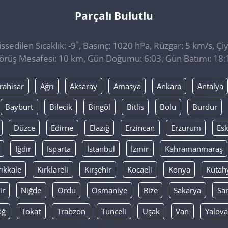
Parçalı Bulutlu
°
sedilen Sıcaklık: -9
, Basınç: 1020 hPa, Rüzgar: 5 km/s, Çiy
örüş Mesafesi: 10 km, Gün Doğumu: 6:03, Gün Batımı: 18:
rahisar
Ağrı
Aksaray
Amasya
Ankara
Antalya
Bayburt
Bilecik
Bingöl
Bitlis
Bolu
Burdur
Düzce
Edirne
Elazığ
Erzincan
Erzurum
Esk
Iğdır
Isparta
İstanbul
İzmir
Kahramanmaraş
rıkkale
Kırklareli
Kırşehir
Kocaeli
Konya
Kütah
ir
Niğde
Ordu
Osmaniye
Rize
Sakarya
Sa
ağ
Tokat
Trabzon
Tunceli
Uşak
Van
Yalova