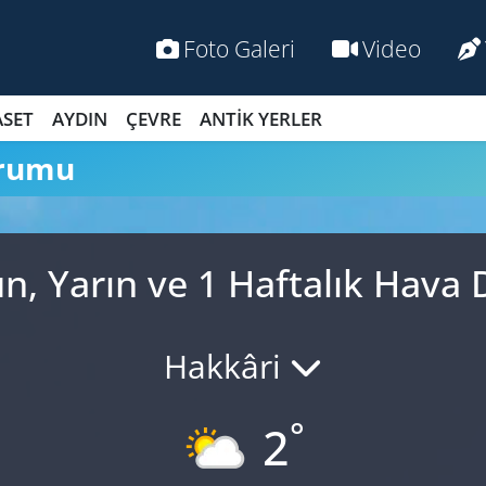
Foto Galeri
Video
ASET
AYDIN
ÇEVRE
ANTİK YERLER
urumu
, Yarın ve 1 Haftalık Hav
Hakkâri
°
2