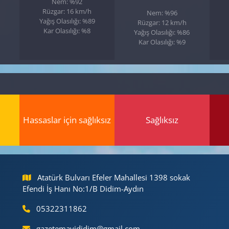
Nem: %92
Rüzgar: 16 km/h
Nem: %96
Yağış Olasılığı: %89
Rüzgar: 12 km/h
Kar Olasılığı: %8
Yağış Olasılığı: %86
Kar Olasılığı: %9
Hassaslar için sağlıksız
Sağlıksız
Atatürk Bulvarı Efeler Mahallesi 1398 sokak
Efendi İş Hanı No:1/B Didim-Aydın
05322311862
gazetemavididim@gmail.com