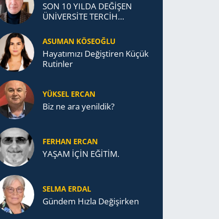
SON 10 YILDA DEĞİŞEN
ÜNİVERSİTE TERCİH
DAVRANIŞLARI
ASUMAN KÖSEOĞLU
Ha­ya­tı­mı­zı De­ğiş­ti­ren Küçük
Ru­tin­ler
YÜKSEL ERCAN
Biz ne ara yenildik?
FERHAN ERCAN
YAŞAM İÇİN EĞİTİM.
SELMA ERDAL
Gündem Hızla Değişirken