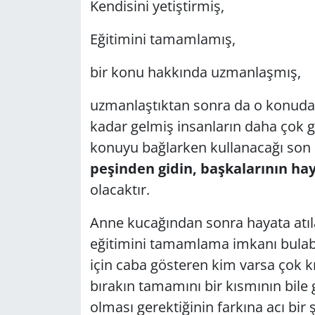
Kendisini yetiştirmiş,
GÜNDEM
Eğitimini tamamlamış,
HABERDE İNSAN
bir konu hakkında uzmanlaşmış,
KÜLTÜR SANAT
uzmanlaştıktan sonra da o konuda
kadar gelmiş insanların daha çok g
MAGAZİN
konuyu bağlarken kullanacağı son i
peşinden gidin, başkalarının hay
POLİTİKA
olacaktır.
RESMİ İLANLAR
Anne kucağından sonra hayata at
SAĞLIK
eğitimini tamamlama imkanı bulabil
için caba gösteren kim varsa çok kı
SİYASET
bırakın tamamını bir kısmının bile
olması gerektiğinin farkına acı bir ş
SPOR