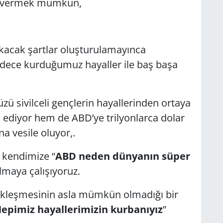
ek vermek mümkün,
ıkacak şartlar oluşturulamayınca
adece kurduğumuz hayaller ile baş başa
ü sivilceli gençlerin hayallerinden ortaya
a ediyor hem de ABD’ye trilyonlarca dolar
 vesile oluyor,.
i kendimize “
ABD neden dünyanın süper
maya çalışıyoruz.
ekleşmesinin asla mümkün olmadığı bir
epimiz hayallerimizin kurbanıyız
”