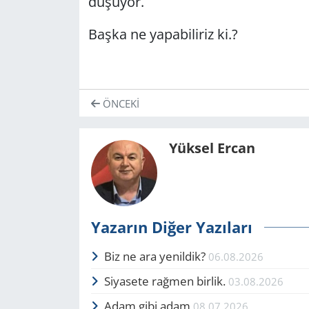
düşüyor.
Başka ne yapabiliriz ki.?
ÖNCEKI
Yüksel Ercan
Yazarın Diğer Yazıları
Biz ne ara yenildik?
06.08.2026
Siyasete rağmen birlik.
03.08.2026
Adam gibi adam
08.07.2026