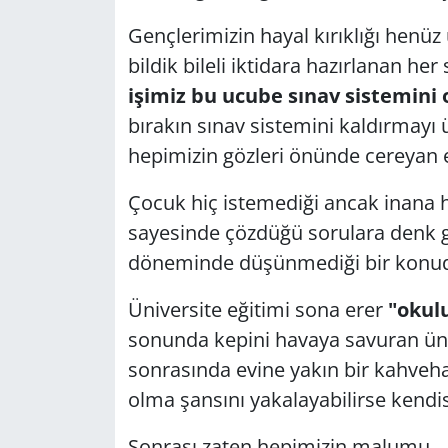
Gençlerimizin hayal kırıklığı henüz
Yerel
bildik bileli iktidara hazırlanan her 
işimiz bu ucube sınav sistemini 
bırakın sınav sistemini kaldırmayı 
hepimizin gözleri önünde cereyan 
Çocuk hiç istemediği ancak inana h
sayesinde çözdüğü sorulara denk g
döneminde düşünmediği bir konuda
Üniversite eğitimi sona erer
"okulu
sonunda kepini havaya savuran ün
sonrasında evine yakın bir kahveha
olma şansını yakalayabilirse kendis
Sonrası zaten hepimizin malumu.