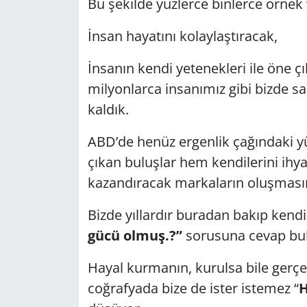
Bu şekilde yüzlerce binlerce örn
İnsan hayatını kolaylaştıracak,
İnsanın kendi yetenekleri ile öne ç
milyonlarca insanımız gibi bizde s
kaldık.
ABD’de henüz ergenlik çağındaki yüz
çıkan buluşlar hem kendilerini ihy
kazandıracak markaların oluşmasına
Bizde yıllardır buradan bakıp kend
gücü olmuş.?”
sorusuna cevap bul
Hayal kurmanın, kurulsa bile gerç
coğrafyada bize de ister istemez “
H