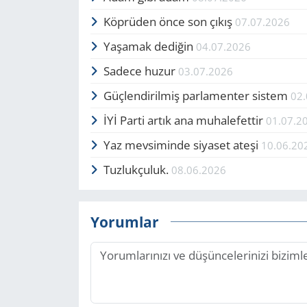
Köprüden önce son çıkış
07.07.2026
Yaşamak dediğin
04.07.2026
Sadece huzur
03.07.2026
Güçlendirilmiş parlamenter sistem
02
İYİ Parti artık ana muhalefettir
01.07.2
Yaz mevsiminde siyaset ateşi
10.06.20
Tuzlukçuluk.
08.06.2026
Yorumlar