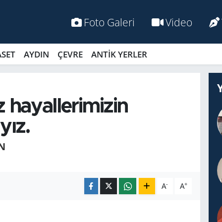
Foto Galeri
Video
ASET
AYDIN
ÇEVRE
ANTİK YERLER
 hayallerimizin
yız.
N
-
+
A
A