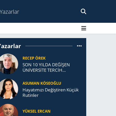
Yazarlar
Yazarlar
RECEP ÖREK
SON 10 YILDA DEĞİŞEN
ÜNİVERSİTE TERCİH
DAVRANIŞLARI
ASUMAN KÖSEOĞLU
Ha­ya­tı­mı­zı De­ğiş­ti­ren Küçük
Ru­tin­ler
YÜKSEL ERCAN