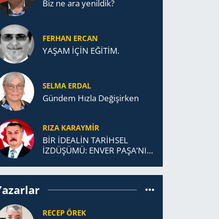
Biz ne ara yenildik?
FERHAN ERCAN
YAŞAM İÇİN EĞİTİM.
SELMA ERDAL
Gündem Hızla Değişirken
RIZA KARAYMIR
BİR İDEALİN TARİHSEL
İZDÜŞÜMÜ: ENVER PAŞA’NIN
TÜRKİSTAN MÜCADELESİ VE
TÜRK DEVLETLERİ
TEŞKİLATI’NA UZANAN
Yazarlar
MİRASI
RECEP ÖREK