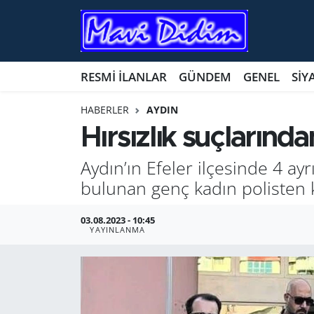
ANTİK YERLER
Nöbetçi Eczaneler
RESMİ İLANLAR
GÜNDEM
GENEL
SİY
ASAYİŞ
Hava Durumu
HABERLER
AYDIN
AYDIN
Namaz Vakitleri
Hırsızlık suçların
BİLİM VE TEKNOLOJİ
Trafik Durumu
Aydın’ın Efeler ilçesinde 4 ay
bulunan genç kadın polisten 
ÇEVRE
Süper Lig Puan Durumu ve Fikstür
03.08.2023 - 10:45
EĞİTİM
Tüm Manşetler
YAYINLANMA
EKONOMİ
Son Dakika Haberleri
GENEL
Haber Arşivi