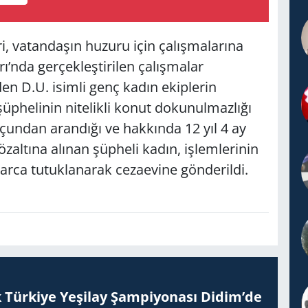
i, vatandaşın huzuru için çalışmalarına
rı’nda gerçekleştirilen çalışmalar
en D.U. isimli genç kadın ekiplerin
phelinin nitelikli konut dokunulmazlığı
suçundan arandığı ve hakkında 12 yıl 4 ay
özaltına alınan şüpheli kadın, işlemlerinin
arca tutuklanarak cezaevine gönderildi.
 Tür­ki­ye Ye­şi­lay Şam­pi­yo­na­sı Didim’de