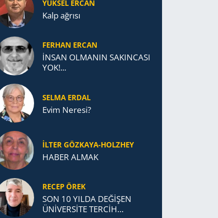
YÜKSEL ERCAN
Kalp ağrısı
FERHAN ERCAN
İNSAN OLMANIN SAKINCASI
YOK!...
SELMA ERDAL
Evim Neresi?
İLTER GÖZKAYA-HOLZHEY
HABER ALMAK
RECEP ÖREK
SON 10 YILDA DEĞİŞEN
ÜNİVERSİTE TERCİH