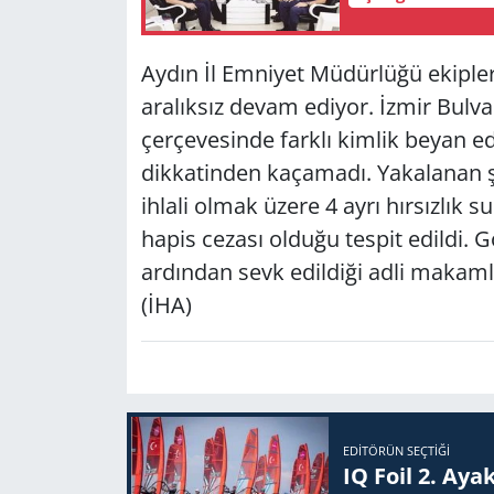
Yerel
Aydın İl Emniyet Müdürlüğü ekipler
aralıksız devam ediyor. İzmir Bulva
çerçevesinde farklı kimlik beyan ed
dikkatinden kaçamadı. Yakalanan şü
ihlali olmak üzere 4 ayrı hırsızlık 
hapis cezası olduğu tespit edildi. G
ardından sevk edildiği adli makaml
(İHA)
EDITÖRÜN SEÇTIĞI
IQ Foil 2. Ayak