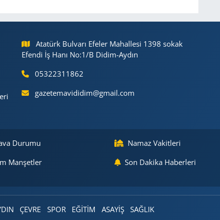
Atatürk Bulvarı Efeler Mahallesi 1398 sokak
Efendi İş Hanı No:1/B Didim-Aydın
05322311862
gazetemavididim@gmail.com
eri
ava Durumu
Namaz Vakitleri
m Manşetler
Son Dakika Haberleri
YDIN
ÇEVRE
SPOR
EĞİTİM
ASAYİŞ
SAĞLIK