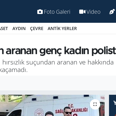
Foto Galeri
Video
ASET
AYDIN
ÇEVRE
ANTİK YERLER
dan aranan genç kadın poli
rı hırsızlık suçundan aranan ve hakkında 
kaçamadı.