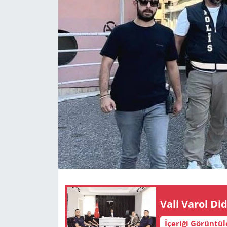
GÜNDEM
HABERDE İNSAN
KÜLTÜR SANAT
MAGAZİN
POLİTİKA
RESMİ İLANLAR
SAĞLIK
SİYASET
Vali Varol Did
İçeriği Görüntü
SPOR