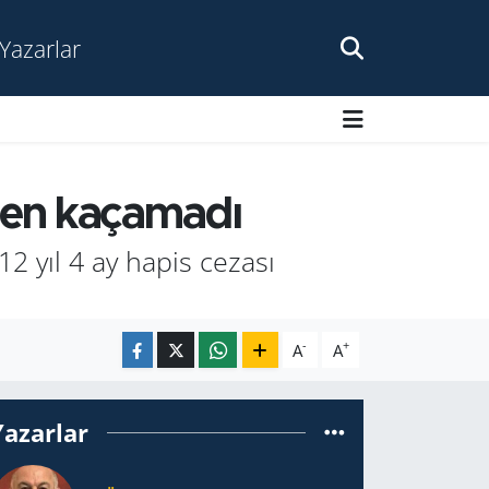
Yazarlar
sten kaçamadı
12 yıl 4 ay hapis cezası
-
+
A
A
Yazarlar