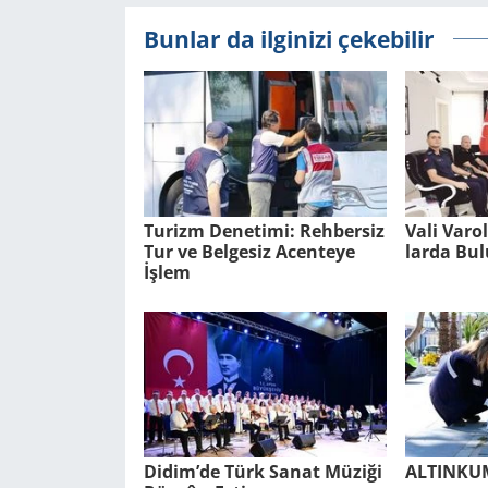
Bunlar da ilginizi çekebilir
Tu­rizm De­ne­ti­mi: Reh­ber­siz
Vali Varo
Tur ve Bel­ge­siz Acen­te­ye
lar­da Bu­
İşlem
Didim’de Türk Sanat Mü­zi­ği
AL­TIN­K