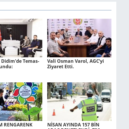
l Didim'de Te­mas­
Vali Osman Varol, AGC’yi
lun­du:
Ziyaret Etti.
UM REN­GA­RENK
NİSAN AYIN­DA 157 BİN