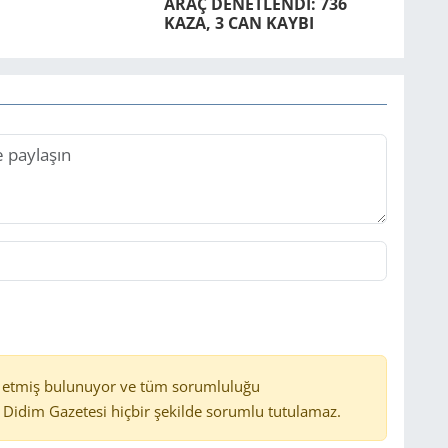
ARAÇ DE­NET­LENDİ: 736
KAZA, 3 CAN KAYBI
 etmiş bulunuyor ve tüm sorumluluğu
Didim Gazetesi hiçbir şekilde sorumlu tutulamaz.