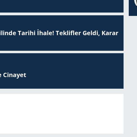
inde Tarihi İhale! Teklifler Geldi, Karar
 Ci­na­yet