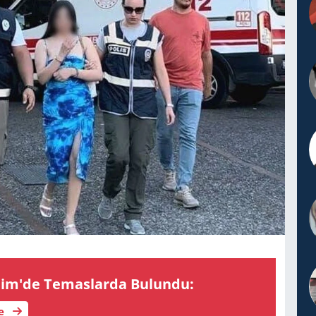
im'de Te­mas­lar­da Bu­lun­du:
le