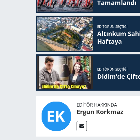
Ta­mam­lan­dı
EDITÖRÜN SEÇTIĞI
Altınkum Sahil
Haftaya
EDITÖRÜN SEÇTIĞI
Didim’de Çifte
EDITÖR HAKKINDA
Ergun Korkmaz