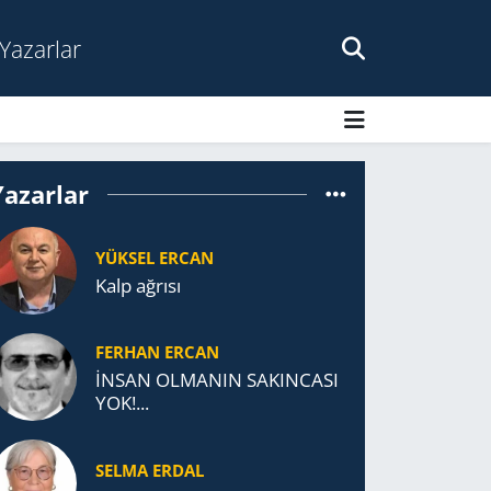
Yazarlar
Yazarlar
YÜKSEL ERCAN
Kalp ağrısı
FERHAN ERCAN
İNSAN OLMANIN SAKINCASI
YOK!...
SELMA ERDAL