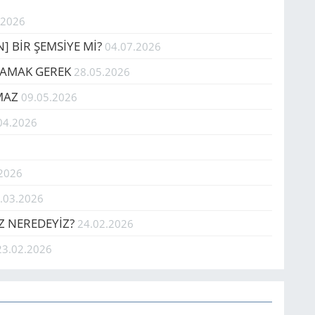
.2026
EN] BİR ŞEMSİYE Mİ?
04.07.2026
­LA­MAK GEREK
28.05.2026
AMAZ
09.05.2026
04.2026
.2026
.03.2026
Z NEREDEYİZ?
24.02.2026
23.02.2026