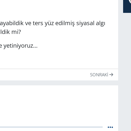
abildik ve ters yüz edilmiş siyasal algı
ildik mi?
 yetiniyoruz…
SONRAKI