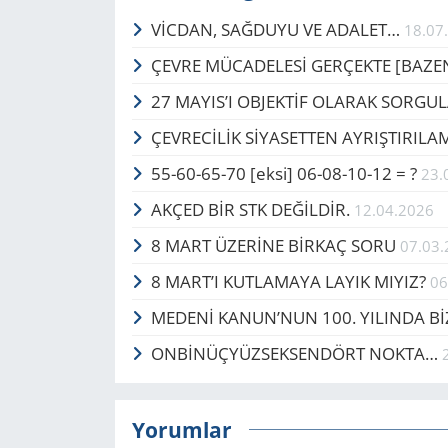
VİCDAN, SAĞ­DU­YU VE ADA­LET…
18.07
ÇEVRE MÜCADELESİ GERÇEKTE ​​​​​​​[BAZ
27 MAYIS’I OB­JEKTİF OLA­RAK SOR­GU
ÇEVRECİLİK SİYASETTEN AYRIŞTIRIL
55-60-65-70 [eksi] 06-08-10-12 = ?
23.
AKÇED BİR STK DEĞİLDİR.
12.04.2026
8 MART ÜZERİNE BİRKAÇ SORU
07.03
8 MART’I KUTLAMAYA LAYIK MIYIZ?
06
MEDENİ KANUN’NUN 100. YILINDA Bİ
ONBİNÜÇYÜZSEKSENDÖRT NOKTA…
Yorumlar