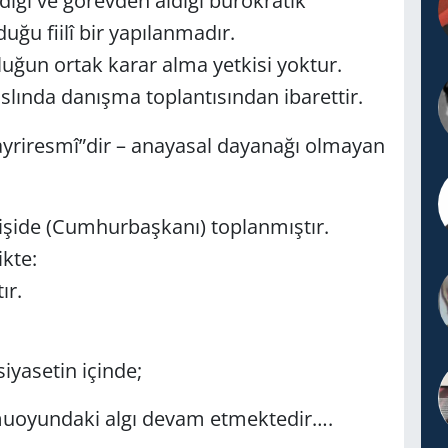
ğı ve görevden aldığı bürokratik
uğu fiilî bir yapılanmadır.
luğun ortak karar alma yetkisi yoktur.
aslında danışma toplantısından ibarettir.
yriresmî”dir – anayasal dayanağı olmayan
kişide (Cumhurbaşkanı) toplanmıştır.
ikte:
ır.
yasetin içinde;
amuoyundaki algı devam etmektedir….