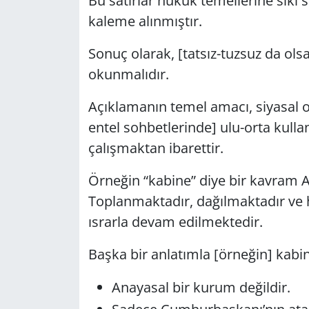
Bu satırlar hukuk temellerine sıkı 
kaleme alınmıştır.
GÜNDEM
Sonuç olarak, [tatsız-tuzsuz da ol
HABERDE İNSAN
okunmalıdır.
KÜLTÜR SANAT
Açıklamanın temel amacı, siyasal 
entel sohbetlerinde] ulu-orta kull
MAGAZİN
çalışmaktan ibarettir.
POLİTİKA
Örneğin “kabine” diye bir kavram A
Toplanmaktadır, dağılmaktadır ve
RESMİ İLANLAR
ısrarla devam edilmektedir.
SAĞLIK
Başka bir anlatımla [örneğin] kabi
SİYASET
Anayasal bir kurum değildir.
SPOR