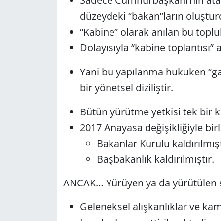
Sadece Cumhurbaşkanı’nın atadı
düzeydeki “bakan”ların oluşturd
Yerel
“Kabine” olarak anılan bu toplu
Dolayısıyla “kabine toplantısı” 
Yani bu yapılanma hukuken “ga
bir yönetsel diziliştir.
Bütün yürütme yetkisi tek bir 
2017 Anayasa değişikliğiyle birl
Bakanlar Kurulu kaldırılmışt
Başbakanlık kaldırılmıştır.
ANCAK… Yürüyen ya da yürütülen si
Geleneksel alışkanlıklar ve k