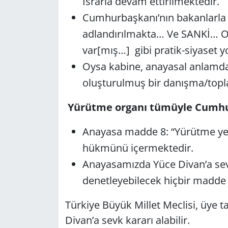
Israrla devam ettirilmektedir.
Cumhurbaşkanı’nın bakanlarla ya
adlandırılmakta… Ve SANKİ… Or
var[mış…] gibi pratik-siyaset 
Oysa kabine, anayasal anlamda b
oluşturulmuş bir danışma/toplan
Yürütme organı tümüyle Cumhur
Anayasa madde 8: “Yürütme yet
hükmünü içermektedir.
Anayasamızda Yüce Divan’a se
denetleyebilecek hiçbir madde 
Türkiye Büyük Millet Meclisi, üye ta
Divan’a sevk kararı alabilir.