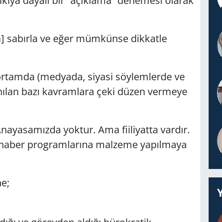
sıkıya dayalı bir “açıklama” denemesi olarak
sa] sabırla ve eğer mümkünse dikkatle
ortamda (medyada, siyasi söylemlerde ve
anılan bazı kavramlara çeki düzen vermeye
nayasamızda yoktur. Ama fiiliyatta vardır.
 haber programlarına malzeme yapılmaya
ne;