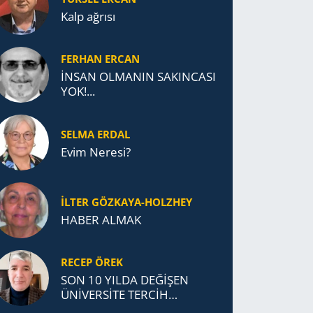
Kalp ağrısı
FERHAN ERCAN
İNSAN OLMANIN SAKINCASI
YOK!...
SELMA ERDAL
Evim Neresi?
İLTER GÖZKAYA-HOLZHEY
HABER ALMAK
RECEP ÖREK
SON 10 YILDA DEĞİŞEN
ÜNİVERSİTE TERCİH
DAVRANIŞLARI