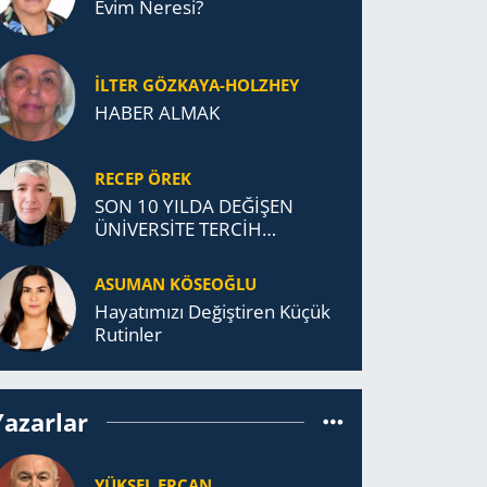
Evim Neresi?
İLTER GÖZKAYA-HOLZHEY
HABER ALMAK
RECEP ÖREK
SON 10 YILDA DEĞİŞEN
ÜNİVERSİTE TERCİH
DAVRANIŞLARI
ASUMAN KÖSEOĞLU
Ha­ya­tı­mı­zı De­ğiş­ti­ren Küçük
Ru­tin­ler
Yazarlar
YÜKSEL ERCAN