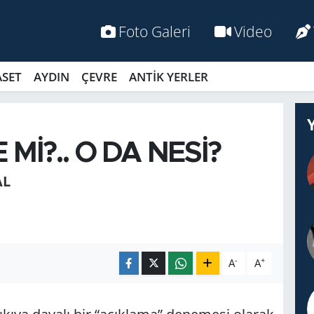
Foto Galeri
Video
ASET
AYDIN
ÇEVRE
ANTİK YERLER
 Mİ?.. O DA NESİ?
AL
-
+
A
A