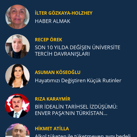
İLTER GÖZKAYA-HOLZHEY
HABER ALMAK
RECEP ÖREK
SON 10 YILDA DEĞİŞEN ÜNİVERSİTE
TERCİH DAVRANIŞLARI
ASUMAN KÖSEOĞLU
Ha­ya­tı­mı­zı De­ğiş­ti­ren Küçük Ru­tin­ler
RIZA KARAYMIR
BİR İDEALİN TARİHSEL İZDÜŞÜMÜ:
ENVER PAŞA’NIN TÜRKİSTAN
MÜCADELESİ VE TÜRK DEVLETLERİ
TEŞKİLATI’NA UZANAN MİRASI
HİKMET ATİLLA
Alkol tü­ke­ten ile tü­ket­me­yen aynı be­de­li