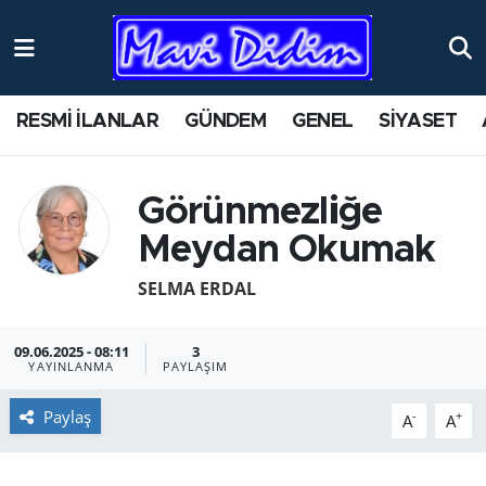
ANTİK YERLER
Nöbetçi Eczaneler
RESMİ İLANLAR
GÜNDEM
GENEL
SİYASET
ASAYİŞ
Hava Durumu
AYDIN
Namaz Vakitleri
Görünmezliğe
Meydan Okumak
BİLİM VE TEKNOLOJİ
Trafik Durumu
SELMA ERDAL
ÇEVRE
Süper Lig Puan Durumu ve Fikstür
09.06.2025 - 08:11
3
EĞİTİM
Tüm Manşetler
YAYINLANMA
PAYLAŞIM
EKONOMİ
Son Dakika Haberleri
Paylaş
-
+
A
A
GENEL
Haber Arşivi