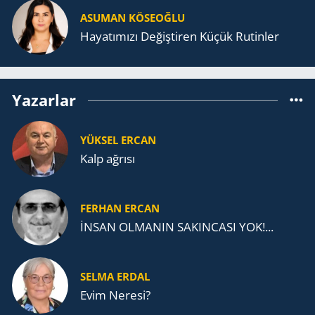
ASUMAN KÖSEOĞLU
Ha­ya­tı­mı­zı De­ğiş­ti­ren Küçük Ru­tin­ler
Yazarlar
YÜKSEL ERCAN
Kalp ağrısı
FERHAN ERCAN
İNSAN OLMANIN SAKINCASI YOK!...
SELMA ERDAL
Evim Neresi?