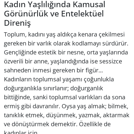
Kadın Yaşlılığında Kamusal
GÜNDEM
Görünürlük ve Entelektüel
Direniş
HABERDE İNSAN
Toplum, kadını yaş aldıkça kenara çekilmesi
KÜLTÜR SANAT
gereken bir varlık olarak kodlamayı sürdürür.
Gençliğinde estetik bir nesne, orta yaşlarında
MAGAZİN
özverili bir anne, yaşlandığında ise sessizce
sahneden inmesi gereken bir figür...
POLİTİKA
Kadınların toplumsal yaşamı çoğunlukla
RESMİ İLANLAR
doğurganlıkla sınırlanır; doğurganlık
bittiğinde, sanki toplumsal varlıkları da sona
SAĞLIK
ermiş gibi davranılır. Oysa yaş almak; bilmek,
tanıklık etmek, düşünmek, yazmak, aktarmak
SİYASET
ve dönüştürmek demektir. Özellikle de
kadınlar için...
SPOR