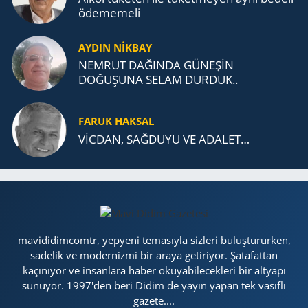
öde­me­me­li
AYDIN NİKBAY
NEMRUT DAĞINDA GÜNEŞİN
DOĞUŞUNA SELAM DURDUK..
FARUK HAKSAL
VİCDAN, SAĞ­DU­YU VE ADA­LET…
mavididimcomtr, yepyeni temasıyla sizleri buluştururken,
sadelik ve modernizmi bir araya getiriyor. Şatafattan
kaçınıyor ve insanlara haber okuyabilecekleri bir altyapı
sunuyor. 1997'den beri Didim de yayın yapan tek vasıflı
gazete....