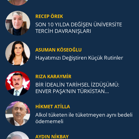
RECEP ÖREK
SON 10 YILDA DEĞİŞEN ÜNİVERSİTE
TERCİH DAVRANIŞLARI
ASUMAN KÖSEOĞLU
Ha­ya­tı­mı­zı De­ğiş­ti­ren Küçük Ru­tin­ler
RIZA KARAYMIR
BİR İDEALİN TARİHSEL İZDÜŞÜMÜ:
ENVER PAŞA’NIN TÜRKİSTAN
MÜCADELESİ VE TÜRK DEVLETLERİ
TEŞKİLATI’NA UZANAN MİRASI
HİKMET ATİLLA
Alkol tü­ke­ten ile tü­ket­me­yen aynı be­de­li
öde­me­me­li
AYDIN NİKBAY