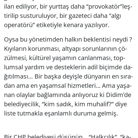
ilan edi­li­yor, bir yurt­taş daha “pro­vo­ka­tör”leş­
ti­ri­lip sus­tu­ru­lu­yor, bir ga­ze­te­ci daha “algı
ope­ra­tö­rü” eti­ke­tiy­le ke­na­ra ya­zı­lı­yor.
Oysa bu yö­ne­tim­den hal­kın bek­len­ti­si neydi ?
Kı­yı­la­rın ko­run­ma­sı, alt­ya­pı so­run­la­rı­nın çö­
zül­me­si, kül­tü­rel ya­şa­mın can­lan­ma­sı, top­
lum­sal yar­dım ve des­tek­le­rin adil bi­çim­de da­
ğı­tıl­ma­sı… Bir başka de­yiş­le dün­ya­nın en sı­ra­
dan ama en ya­şam­sal hiz­met­le­ri... Ama ya­şa­
nan olay­lar bağ­la­mın­da an­lı­yo­ruz ki Didim’de
be­le­di­ye­ci­lik, “kim sadık, kim mu­ha­lif?” diye
liste tut­mak­la eşan­lam­lı du­ru­ma gel­miş.
Bir CHP be­le­di­ye­si dü­şü­nün... “Halk­çı­lık”, “ka­