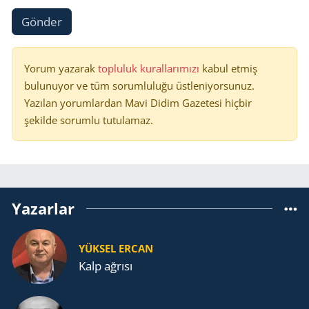
Gönder
Yorum yazarak
topluluk kurallarımızı
kabul etmiş
bulunuyor ve tüm sorumluluğu üstleniyorsunuz.
Yazılan yorumlardan Mavi Didim Gazetesi hiçbir
şekilde sorumlu tutulamaz.
Yazarlar
YÜKSEL ERCAN
Kalp ağrısı