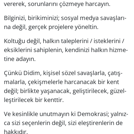
ve­re­rek, so­run­la­rı­nı çöz­me­ye har­ca­yın.
Bil­gi­ni­zi, bi­ri­ki­mi­ni­zi; sos­yal medya sa­vaş­la­rı­
na değil, ger­çek pro­je­le­re yö­nel­tin.
Kol­tu­ğu değil, hal­kın ta­lep­le­ri­ni / is­tek­le­ri­ni /
ek­sik­le­ri­ni sa­hip­le­nin, ken­di­ni­zi hal­kın hiz­me­
ti­ne ada­yın.
Çünkü Didim, ki­şi­sel sözel sa­vaş­lar­la, ça­tış­
ma­lar­la, çe­kiş­me­ler­le har­ca­na­cak bir kent
değil; bir­lik­te ya­şa­na­cak, ge­liş­ti­ri­lecek, gü­zel­
leş­ti­ri­lecek bir kent­tir.
Ve ke­sin­lik­le unut­ma­yın ki De­mok­ra­si; yal­nız­
ca sizi se­çen­le­rin değil, sizi eleş­ti­ren­le­rin de
hak­kı­dır.