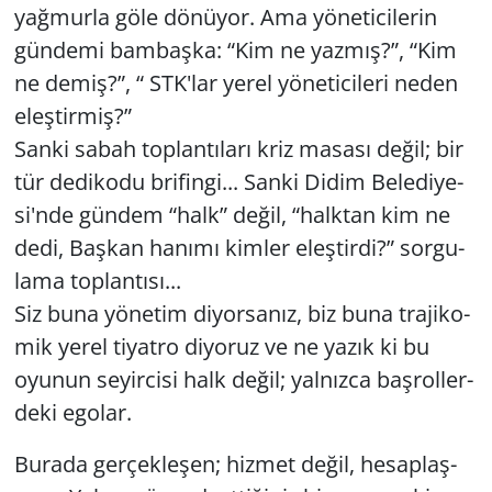
yağ­mur­la göle dö­nü­yor. Ama yö­ne­ti­ci­le­rin
gün­de­mi bam­baş­ka: “Kim ne yaz­mış?”, “Kim
ne demiş?”, “ STK'lar yerel yö­ne­ti­ci­le­ri neden
eleş­tir­miş?”
Sanki sabah top­lan­tı­la­rı kriz ma­sa­sı değil; bir
tür de­di­ko­du bri­fin­gi... Sanki Didim Be­le­di­ye­
si'nde gün­dem “halk” değil, “halk­tan kim ne
dedi, Baş­kan ha­nı­mı kim­ler eleş­tir­di?” sor­gu­
la­ma top­lan­tı­sı...
Siz buna yö­ne­tim di­yor­sa­nız, biz buna tra­ji­ko­
mik yerel ti­yat­ro di­yo­ruz ve ne yazık ki bu
oyu­nun se­yir­ci­si halk değil; yal­nız­ca baş­rol­ler­
de­ki ego­lar.
Bu­ra­da ger­çek­le­şen; hiz­met değil, he­sap­laş­