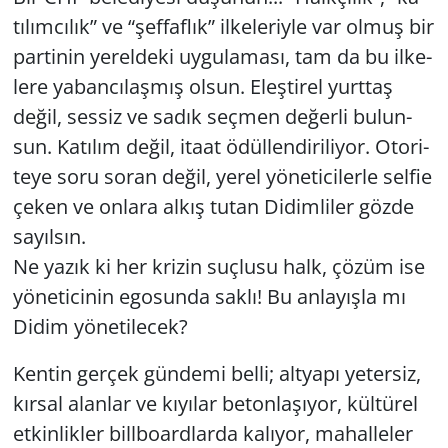
tı­lım­cı­lık” ve “şef­faf­lık” il­ke­le­riy­le var olmuş bir
par­ti­nin ye­rel­de­ki uy­gu­la­ma­sı, tam da bu il­ke­
le­re ya­ban­cı­laş­mış olsun. Eleş­ti­rel yurt­taş
değil, ses­siz ve sadık seç­men de­ğer­li bu­lun­
sun. Ka­tı­lım değil, itaat ödül­len­di­ri­li­yor. Oto­ri­
te­ye soru soran değil, yerel yö­ne­ti­ci­ler­le sel­fie
çeken ve on­la­ra alkış tutan Di­dim­li­ler gözde
sa­yıl­sın.
Ne yazık ki her kri­zin suç­lu­su halk, çözüm ise
yö­ne­ti­ci­nin ego­sun­da saklı! Bu an­la­yış­la mı
Didim yö­ne­ti­lecek?
Ken­tin ger­çek gün­de­mi belli; alt­ya­pı ye­ter­siz,
kır­sal alan­lar ve kı­yı­lar be­ton­la­şı­yor, kül­tü­rel
et­kin­lik­ler bill­bo­ard­lar­da ka­lı­yor, ma­hal­le­ler