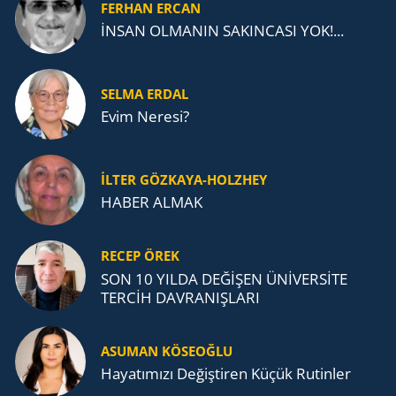
FERHAN ERCAN
İNSAN OLMANIN SAKINCASI YOK!...
SELMA ERDAL
Evim Neresi?
İLTER GÖZKAYA-HOLZHEY
HABER ALMAK
RECEP ÖREK
SON 10 YILDA DEĞİŞEN ÜNİVERSİTE
TERCİH DAVRANIŞLARI
ASUMAN KÖSEOĞLU
Ha­ya­tı­mı­zı De­ğiş­ti­ren Küçük Ru­tin­ler