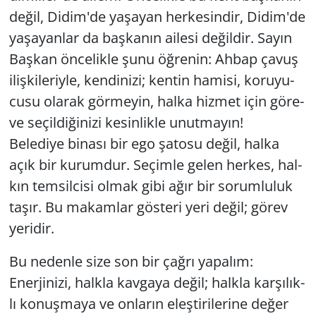
değil, Didim'de ya­şa­yan her­ke­sin­dir, Didim'de
ya­şa­yan­lar da baş­ka­nın aile­si de­ğil­dir. Sayın
Baş­kan ön­ce­lik­le şunu öğ­re­nin: Ahbap çavuş
iliş­ki­le­riy­le, ken­di­ni­zi; ken­tin ha­mi­si, ko­ru­yu­
cu­su ola­rak gör­me­yin, halka hiz­met için gö­re­
ve se­çil­di­ği­ni­zi ke­sin­lik­le unut­ma­yın!
Be­le­di­ye bi­na­sı bir ego şa­to­su değil, halka
açık bir ku­rum­dur. Se­çim­le gelen her­kes, hal­
kın tem­sil­ci­si olmak gibi ağır bir so­rum­lu­luk
taşır. Bu ma­kam­lar gös­te­ri yeri değil; görev
ye­ri­dir.
Bu ne­den­le size son bir çağrı ya­pa­lım:
Ener­ji­ni­zi, halk­la kav­ga­ya değil; halk­la kar­şı­lık­
lı ko­nuş­ma­ya ve on­la­rın eleş­ti­ri­le­ri­ne değer