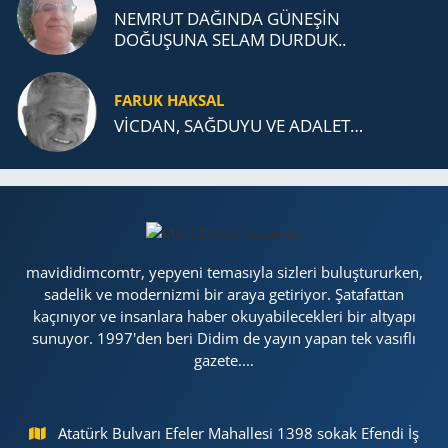
NEMRUT DAĞINDA GÜNEŞİN
DOĞUŞUNA SELAM DURDUK..
FARUK HAKSAL
VİCDAN, SAĞ­DU­YU VE ADA­LET…
mavididimcomtr, yepyeni temasıyla sizleri buluştururken,
sadelik ve modernizmi bir araya getiriyor. Şatafattan
kaçınıyor ve insanlara haber okuyabilecekleri bir altyapı
sunuyor. 1997'den beri Didim de yayın yapan tek vasıflı
gazete....
Atatürk Bulvarı Efeler Mahallesi 1398 sokak Efendi İş