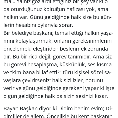
ma... Yal­nız göz ardı et­ti­ği­niz bir şey var ki o
da otur­du­ğu­nuz kol­tu­ğun ha­fı­za­sı yok, ama
hal­kın var. Günü gel­di­ğin­de halk size bu gün­
le­rin he­sa­bı­nı oy­la­rıy­la sorar.
Bir be­le­di­ye baş­ka­nı; tem­sil et­ti­ği hal­kın ya­şa­
mı­nı ko­lay­laş­tır­mak, on­la­rın ge­rek­si­nim­le­ri­ni
ön­ce­le­mek, eleş­ti­ri­den bes­len­mek zo­run­da­
dır. Bu bir rica değil, görev ta­nı­mı­dır. Ama siz
bu gö­re­vi he­sap­laş­ma, küs­kün­lük, ses kısma
ve “kim bana bi laf etti?” türü ki­şi­sel sözel sa­
vaş­la­ra çe­vi­rir­se­niz; halk sizi izler, no­tu­nu
verir ve günü gel­di­ğin­de ge­re­ke­ni yapar ki işte
o gün gel­di­ğin­de halk da sizin se­si­ni­zi kısar.
Bayan Baş­kan diyor ki Didim benim evim; Di­
dim­li­ler de ailem. Ön­ce­lik­le bu kent baş­ka­nın