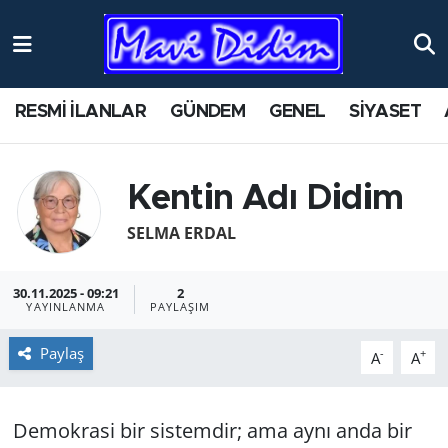
ANTİK YERLER
Nöbetçi Eczaneler
RESMİ İLANLAR
GÜNDEM
GENEL
SİYASET
ASAYİŞ
Hava Durumu
AYDIN
Namaz Vakitleri
Ken­tin Adı Didim
BİLİM VE TEKNOLOJİ
Trafik Durumu
SELMA ERDAL
ÇEVRE
Süper Lig Puan Durumu ve Fikstür
30.11.2025 - 09:21
2
YAYINLANMA
PAYLAŞIM
EĞİTİM
Tüm Manşetler
Paylaş
-
+
A
A
EKONOMİ
Son Dakika Haberleri
De­mok­ra­si bir sis­tem­dir; ama aynı anda bir
GENEL
Haber Arşivi