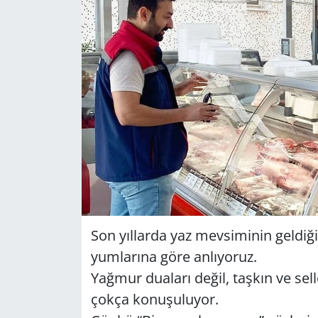
GÜNDEM
HABERDE İNSAN
KÜLTÜR SANAT
MAGAZİN
POLİTİKA
RESMİ İLANLAR
Son yıl­lar­da yaz mev­si­mi­nin gel­di­
SAĞLIK
yum­la­rı­na göre an­lı­yo­ruz.
Yağ­mur du­ala­rı değil, taş­kın ve sel­l
SİYASET
çokça ko­nu­şu­lu­yor.
SPOR