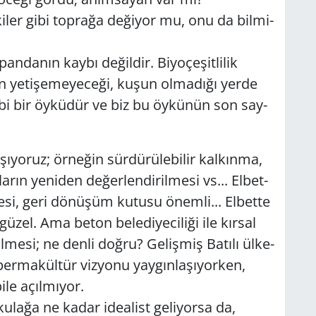
m­ki­ler gibi top­ra­ğa de­ği­yor mu, onu da bil­mi­
pan­da­nın kaybı de­ğil­dir. Bi­yo­çe­şit­li­lik
n ye­ti­şe­me­ye­ce­ği, kuşun ol­ma­dı­ğı yerde
gibi bir öy­kü­dür ve biz bu öy­kü­nün son say­
ı­yo­ruz; ör­ne­ğin sür­dü­rü­le­bi­lir kal­kın­ma,
rın ye­ni­den de­ğer­len­di­ril­me­si vs... El­bet­
­me­si, geri dö­nü­şüm ku­tu­su önem­li... El­bet­te
üzel. Ama beton be­le­di­ye­ci­li­ği ile kır­sal
l­me­si; ne denli doğru? Ge­liş­miş Ba­tı­lı ül­ke­
 per­ma­kül­tür viz­yo­nu yay­gın­la­şı­yor­ken,
le açıl­mı­yor.
 ku­la­ğa ne kadar ide­alist ge­li­yor­sa da,