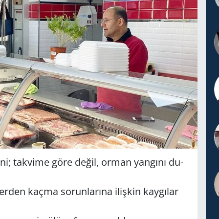
ği­ni; tak­vi­me göre değil, orman yan­gı­nı du­
er­den kaçma so­run­la­rı­na iliş­kin kay­gı­lar