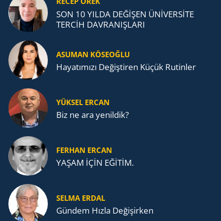
RECEP ÖREK
SON 10 YILDA DEĞİŞEN ÜNİVERSİTE
TERCİH DAVRANIŞLARI
ASUMAN KÖSEOĞLU
Ha­ya­tı­mı­zı De­ğiş­ti­ren Küçük Ru­tin­ler
YÜKSEL ERCAN
Biz ne ara yenildik?
FERHAN ERCAN
YAŞAM İÇİN EĞİTİM.
SELMA ERDAL
Gündem Hızla Değişirken