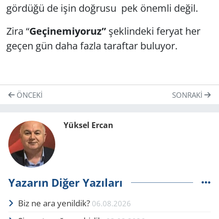
gördüğü de işin doğrusu pek önemli değil.
Zira “
Geçinemiyoruz”
şeklindeki feryat her
geçen gün daha fazla taraftar buluyor.
ÖNCEKI
SONRAKI
Yüksel Ercan
Yazarın Diğer Yazıları
Biz ne ara yenildik?
06.08.2026