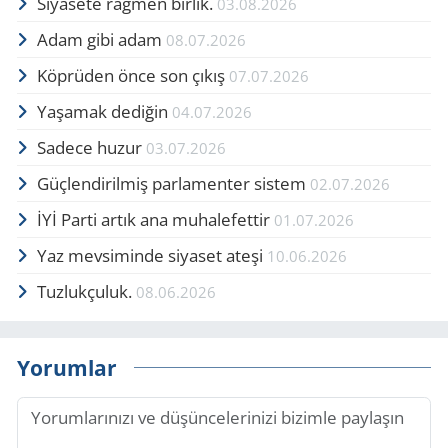
Siyasete rağmen birlik.
03.08.2026
Adam gibi adam
08.07.2026
Köprüden önce son çıkış
07.07.2026
Yaşamak dediğin
04.07.2026
Sadece huzur
03.07.2026
Güçlendirilmiş parlamenter sistem
02.07.2026
İYİ Parti artık ana muhalefettir
01.07.2026
Yaz mevsiminde siyaset ateşi
10.06.2026
Tuzlukçuluk.
08.06.2026
Yorumlar