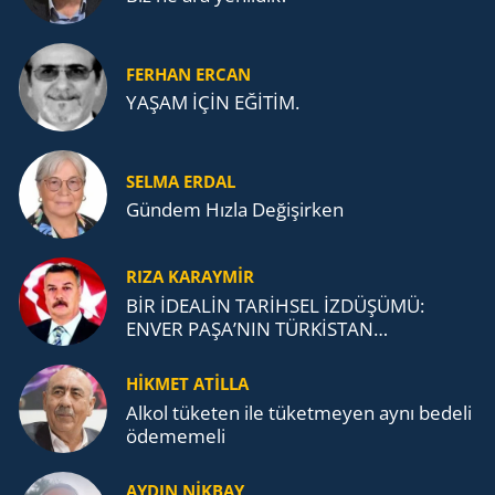
FERHAN ERCAN
YAŞAM İÇİN EĞİTİM.
SELMA ERDAL
Gündem Hızla Değişirken
RIZA KARAYMIR
BİR İDEALİN TARİHSEL İZDÜŞÜMÜ:
ENVER PAŞA’NIN TÜRKİSTAN
MÜCADELESİ VE TÜRK DEVLETLERİ
TEŞKİLATI’NA UZANAN MİRASI
HİKMET ATİLLA
Alkol tü­ke­ten ile tü­ket­me­yen aynı be­de­li
öde­me­me­li
AYDIN NİKBAY