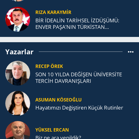
RIZA KARAYMIR
BİR İDEALİN TARİHSEL İZDÜŞÜMÜ:
ENVER PAŞA’NIN TÜRKİSTAN
MÜCADELESİ VE TÜRK DEVLETLERİ
TEŞKİLATI’NA UZANAN MİRASI
Yazarlar
RECEP ÖREK
SON 10 YILDA DEĞİŞEN ÜNİVERSİTE
TERCİH DAVRANIŞLARI
ASUMAN KÖSEOĞLU
Ha­ya­tı­mı­zı De­ğiş­ti­ren Küçük Ru­tin­ler
YÜKSEL ERCAN
Biz ne ara yenildik?