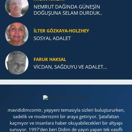
NEMRUT DAĞINDA GÜNEŞİN
DOĞUŞUNA SELAM DURDUK..
İLTER GÖZKAYA-HOLZHEY
SOSYAL ADALET
FARUK HAKSAL
VİCDAN, SAĞ­DU­YU VE ADA­LET…
mavididimcomtr, yepyeni temasıyla sizleri buluştururken,
sadelik ve modernizmi bir araya getiriyor. Şatafattan
kaçınıyor ve insanlara haber okuyabilecekleri bir altyapı
sunuyor. 1997'den beri Didim de yayın yapan tek vasıflı