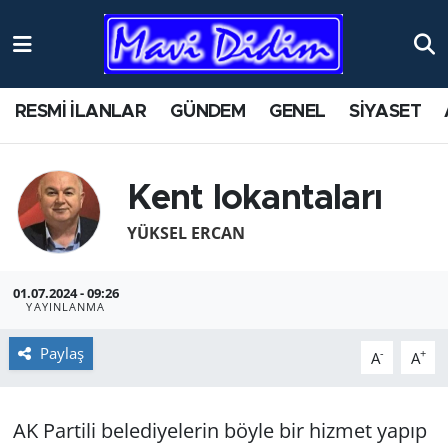
ANTİK YERLER
Nöbetçi Eczaneler
RESMİ İLANLAR
GÜNDEM
GENEL
SİYASET
ASAYİŞ
Hava Durumu
AYDIN
Namaz Vakitleri
Kent lokantaları
BİLİM VE TEKNOLOJİ
Trafik Durumu
YÜKSEL ERCAN
ÇEVRE
Süper Lig Puan Durumu ve Fikstür
01.07.2024 - 09:26
YAYINLANMA
EĞİTİM
Tüm Manşetler
Paylaş
-
+
A
A
EKONOMİ
Son Dakika Haberleri
AK Partili belediyelerin böyle bir hizmet yapıp
GENEL
Haber Arşivi