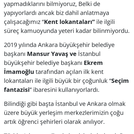
yapmadıklarını bilmiyoruz, Belki de
GÜNDEM
yapıyorlardı ancak biz dahil anlatmaya
çalışacağımız “
Kent lokantaları”
ile ilgili
HABERDE İNSAN
süreç kamuoyunda yeteri kadar bilinmiyordu.
KÜLTÜR SANAT
2019 yılında Ankara büyükşehir belediye
başkanı
Mansur Yavaş ve
İstanbul
MAGAZİN
büyükşehir belediye başkanı
Ekrem
İmamoğlu
tarafından açılan ilk kent
POLİTİKA
lokantaları ile ilgili büyük bir çoğunluk “
Seçim
RESMİ İLANLAR
fantazisi
” ibaresini kullanıyorlardı.
SAĞLIK
Bilindiği gibi başta İstanbul ve Ankara olmak
üzere büyük yerleşim merkezlerimizin çoğu
SİYASET
artık öğrenci şehirleri olarak anılıyor.
SPOR