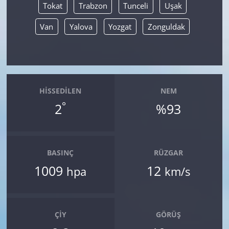
Tokat
Trabzon
Tunceli
Uşak
Van
Yalova
Yozgat
Zonguldak
HISSEDILEN
NEM
°
2
%93
BASINÇ
RÜZGAR
1009
12
hpa
km/s
ÇIY
GÖRÜŞ