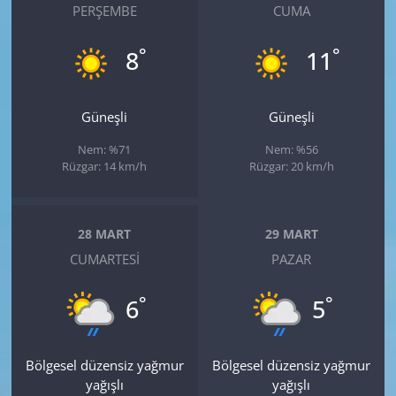
PERŞEMBE
CUMA
°
°
8
11
Güneşli
Güneşli
Nem: %71
Nem: %56
Rüzgar: 14 km/h
Rüzgar: 20 km/h
28 MART
29 MART
CUMARTESI
PAZAR
°
°
6
5
Bölgesel düzensiz yağmur
Bölgesel düzensiz yağmur
yağışlı
yağışlı