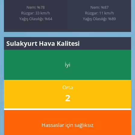
Nem: %78
Nem: %87
Rüzgar: 33 km/h
Rüzgar: 11 km/h
Yağış Olasılığı: %64
Yağış Olasılığı: %89
Sulakyurt Hava Kalitesi
İyi
Orta
2
Hassaslar için sağlıksız