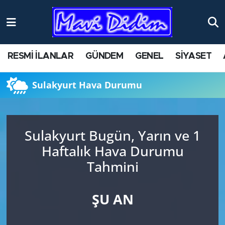
ANTİK YERLER
Nöbetçi Eczaneler
RESMİ İLANLAR
GÜNDEM
GENEL
SİYASET
ASAYİŞ
Hava Durumu
Sulakyurt Hava Durumu
AYDIN
Namaz Vakitleri
BİLİM VE TEKNOLOJİ
Trafik Durumu
Sulakyurt Bugün, Yarın ve 1
ÇEVRE
Süper Lig Puan Durumu ve Fikstür
Haftalık Hava Durumu
Tahmini
EĞİTİM
Tüm Manşetler
EKONOMİ
Son Dakika Haberleri
ŞU AN
GENEL
Haber Arşivi