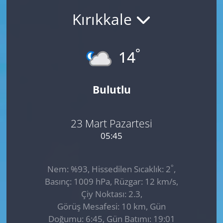
Kırıkkale
GÜNDEM
HABERDE İNSAN
°
14
KÜLTÜR SANAT
Bulutlu
MAGAZİN
POLİTİKA
23 Mart Pazartesi
05:45
RESMİ İLANLAR
°
Nem: %93, Hissedilen Sıcaklık: 2
,
SAĞLIK
Basınç: 1009 hPa, Rüzgar: 12 km/s,
Çiy Noktası: 2.3,
SİYASET
Görüş Mesafesi: 10 km, Gün
Doğumu: 6:45, Gün Batımı: 19:01
SPOR