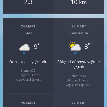
2.3
10
km
24 MART
25 MART
SALI
ÇARŞAMBA
°
°
9
8
Orta kuvvetli yağmurlu
Bölgesel düzensiz yağmur
yağışlı
Nem: %76
Rüzgar: 13 km/h
Nem: %79
Yağış Olasılığı: %87
Rüzgar: 21 km/h
Yağış Olasılığı: %81
26 MART
27 MART