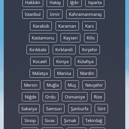
Hakkâri
Hatay
Iğdır
Isparta
İstanbul
İzmir
Kahramanmaraş
Karabük
Karaman
Kars
Kastamonu
Kayseri
Kilis
Kırıkkale
Kırklareli
Kırşehir
Kocaeli
Konya
Kütahya
Malatya
Manisa
Mardin
Mersin
Muğla
Muş
Nevşehir
Niğde
Ordu
Osmaniye
Rize
Sakarya
Samsun
Şanlıurfa
Siirt
Sinop
Sivas
Şırnak
Tekirdağ