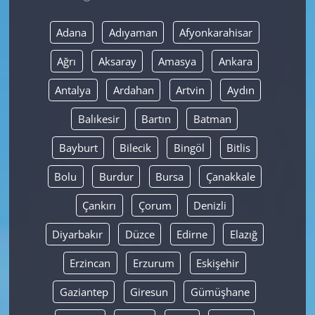
Yerel
Adana
Adıyaman
Afyonkarahisar
Ağrı
Aksaray
Amasya
Ankara
Antalya
Ardahan
Artvin
Aydın
Balıkesir
Bartın
Batman
Bayburt
Bilecik
Bingöl
Bitlis
Bolu
Burdur
Bursa
Çanakkale
Çankırı
Çorum
Denizli
Diyarbakır
Düzce
Edirne
Elazığ
Erzincan
Erzurum
Eskişehir
Gaziantep
Giresun
Gümüşhane