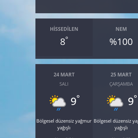
Yerel
HISSEDILEN
NEM
°
8
%100
24 MART
25 MART
SALI
ÇARŞAMBA
°
°
9
9
Bölgesel düzensiz yağmur
Bölgesel düzensiz y
yağışlı
yağışlı