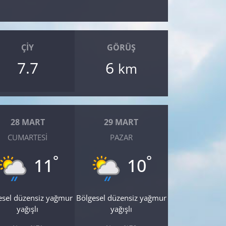
ÇIY
GÖRÜŞ
7.7
6
km
28 MART
29 MART
CUMARTESI
PAZAR
°
°
11
10
esel düzensiz yağmur
Bölgesel düzensiz yağmur
yağışlı
yağışlı