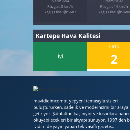
Nem: %94
Nem: %92
Rüzgar: 8 km/h
Rüzgar: 14 km/h
Yağış Olasılığı: %87
Yağış Olasılığı: %89
Kartepe Hava Kalitesi
Orta
2
İyi
mavididimcomtr, yepyeni temasıyla sizleri
buluştururken, sadelik ve modernizmi bir araya
getiriyor. Şatafattan kaçınıyor ve insanlara haber
okuyabilecekleri bir altyapı sunuyor. 1997'den b
Didim de yayın yapan tek vasıflı gazete....