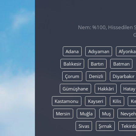
GÜNDEM
HABERDE İNSAN
Nem: %100, Hissedilen Sı
G
KÜLTÜR SANAT
Adana
Adıyaman
Afyonka
MAGAZİN
Balıkesir
Bartın
Batman
POLİTİKA
Çorum
Denizli
Diyarbakır
RESMİ İLANLAR
Gümüşhane
Hakkâri
Hatay
Kastamonu
Kayseri
Kilis
Kı
SAĞLIK
Mersin
Muğla
Muş
Nevşeh
SİYASET
Sivas
Şırnak
Tekird
SPOR