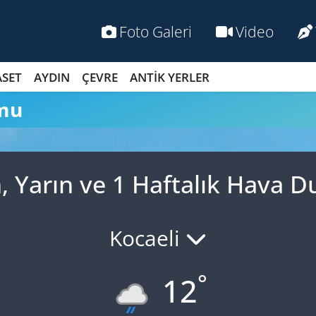
Foto Galeri
Video
ASET
AYDIN
ÇEVRE
ANTİK YERLER
mu
, Yarın ve 1 Haftalık Hava 
Kocaeli
°
12