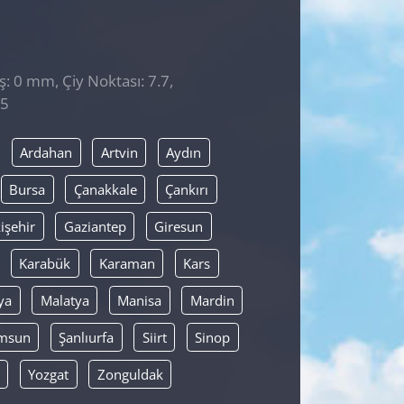
̧: 0 mm, Çiy Noktası: 7.7,
15
Ardahan
Artvin
Aydın
Bursa
Çanakkale
Çankırı
işehir
Gaziantep
Giresun
Karabük
Karaman
Kars
ya
Malatya
Manisa
Mardin
msun
Şanlıurfa
Siirt
Sinop
Yozgat
Zonguldak