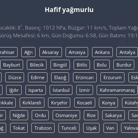
Hafif yağmurlu
°
caklık: 8
, Basınç: 1012 hPa, Rüzgar: 11 km/s, Toplam Yağıs
örüş Mesafesi: 6 km, Gün Doğumu: 6:58, Gün Batımı: 19:
rahisar
Ağrı
Aksaray
Amasya
Ankara
Antalya
Bayburt
Bilecik
Bingöl
Bitlis
Bolu
Burdur
Düzce
Edirne
Elazığ
Erzincan
Erzurum
Esk
Iğdır
Isparta
İstanbul
İzmir
Kahramanmaraş
rıkkale
Kırklareli
Kırşehir
Kocaeli
Konya
Kütah
ir
Niğde
Ordu
Osmaniye
Rize
Sakarya
Sa
ağ
Tokat
Trabzon
Tunceli
Uşak
Van
Yalova