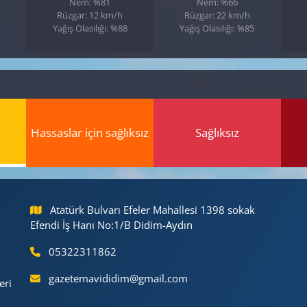
Nem: %81
Nem: %66
Rüzgar: 12 km/h
Rüzgar: 22 km/h
Yağış Olasılığı: %88
Yağış Olasılığı: %85
Hassaslar için sağlıksız
Sağlıksız
Atatürk Bulvarı Efeler Mahallesi 1398 sokak
Efendi İş Hanı No:1/B Didim-Aydın
05322311862
gazetemavididim@gmail.com
eri