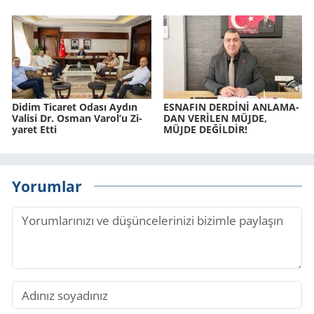
Didim Ti­ca­ret Odası Aydın
ES­NA­FIN DERDİNİ AN­LA­MA­
Va­li­si Dr. Osman Varol’u Zi­
DAN VERİLEN MÜJDE,
ya­ret Etti
MÜJDE DEĞİLDİR!
Yorumlar