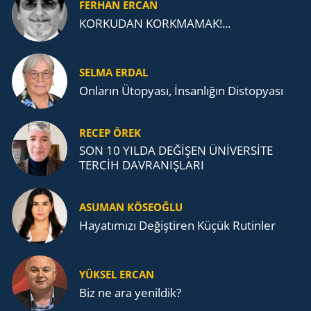
FERHAN ERCAN
KORKUDAN KORKMAMAK!...
SELMA ERDAL
Onların Ütopyası, İnsanlığın Distopyası
RECEP ÖREK
SON 10 YILDA DEĞİŞEN ÜNİVERSİTE
TERCİH DAVRANIŞLARI
ASUMAN KÖSEOĞLU
Ha­ya­tı­mı­zı De­ğiş­ti­ren Küçük Ru­tin­ler
YÜKSEL ERCAN
Biz ne ara yenildik?