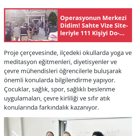
Yerel
Ope­ras­yo­nun Mer­ke­zi
Didim! Sahte Vize Si­te­
le­riy­le 111 Ki­şi­yi Do­
lan­dı­ran Şe­be­ke­ye
Büyük Darbe
Proje çerçevesinde, ilçedeki okullarda yoga ve
meditasyon eğitmenleri, diyetisyenler ve
çevre mühendisleri öğrencilerle buluşarak
önemli konularda bilgilendirme yapıyor.
Çocuklar, sağlık, spor, sağlıklı beslenme
uygulamaları, çevre kirliliği ve sıfır atık
konularında farkındalık kazanıyor.