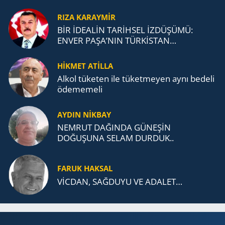
RIZA KARAYMIR
BİR İDEALİN TARİHSEL İZDÜŞÜMÜ:
ENVER PAŞA’NIN TÜRKİSTAN
MÜCADELESİ VE TÜRK DEVLETLERİ
TEŞKİLATI’NA UZANAN MİRASI
HİKMET ATİLLA
Alkol tü­ke­ten ile tü­ket­me­yen aynı be­de­li
öde­me­me­li
AYDIN NİKBAY
NEMRUT DAĞINDA GÜNEŞİN
DOĞUŞUNA SELAM DURDUK..
FARUK HAKSAL
VİCDAN, SAĞ­DU­YU VE ADA­LET…