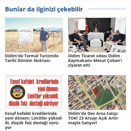
Bunlar da ilginizi çekebilir
Didim'de Ter­mal Tu­rizm­de
Didim Ticaret odası Didim
Ta­ri­hi Dönüm Nok­ta­sı:
Kaymakamı Mesut Çoban’ı
ziyaret etti
Esnaf ke­fa­let kre­di­le­rin­de
Didim'de Dev Arsa Sa­tı­şı:
yeni dönem: Li­mit­ler yük­sel­
TOKİ 23 Ar­sa­yı Açık Ar­tır­
di, düşük faiz des­te­ği sü­rü­
may­la Sa­tı­yor!
yor