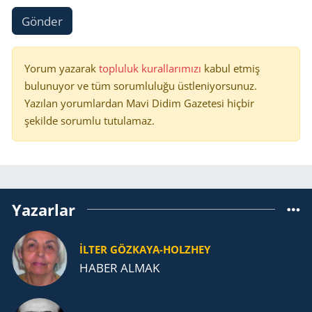
Gönder
Yorum yazarak
topluluk kurallarımızı
kabul etmiş
bulunuyor ve tüm sorumluluğu üstleniyorsunuz.
Yazılan yorumlardan Mavi Didim Gazetesi hiçbir
şekilde sorumlu tutulamaz.
Yazarlar
İLTER GÖZKAYA-HOLZHEY
HABER ALMAK