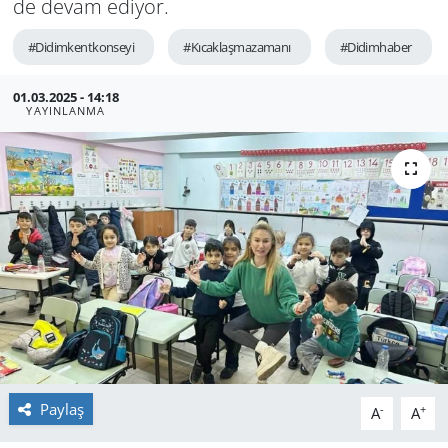
de devam ediyor.
GÜNDEM
#Didimkentkonseyi
#Kıcaklaşmazamanı
#Didimhaber
HABERDE İNSAN
01.03.2025 - 14:18
YAYINLANMA
KÜLTÜR SANAT
MAGAZİN
POLİTİKA
RESMİ İLANLAR
SAĞLIK
SİYASET
Paylaş
-
+
A
A
SPOR