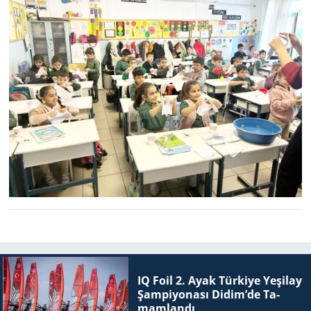
IQ Foil 2. Ayak Tür­ki­ye Ye­şi­lay
Şam­pi­yo­na­sı Didim’de Ta­
mam­lan­dı