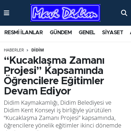
ANTİK YERLER
Nöbetçi Eczaneler
RESMİ İLANLAR
GÜNDEM
GENEL
SİYASET
ASAYİŞ
Hava Durumu
HABERLER
DİDİM
AYDIN
Namaz Vakitleri
“Kucaklaşma Zamanı
BİLİM VE TEKNOLOJİ
Trafik Durumu
Projesi” Kapsamında
Öğrencilere Eğitimler
ÇEVRE
Süper Lig Puan Durumu ve Fikstür
Devam Ediyor
EĞİTİM
Tüm Manşetler
Didim Kaymakamlığı, Didim Belediyesi ve
Didim Kent Konseyi iş birliğiyle yürütülen
EKONOMİ
Son Dakika Haberleri
“Kucaklaşma Zamanı Projesi” kapsamında,
öğrencilere yönelik eğitimler ikinci dönemde
GENEL
Haber Arşivi