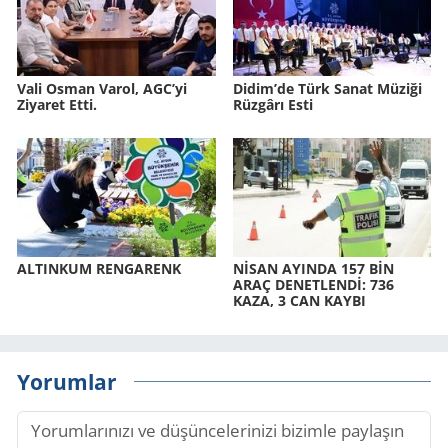
Vali Osman Varol, AGC’yi
Didim’de Türk Sanat Mü­zi­ği
Ziyaret Etti.
Rüz­gâ­rı Esti
AL­TIN­KUM REN­GA­RENK
NİSAN AYIN­DA 157 BİN
ARAÇ DE­NET­LENDİ: 736
KAZA, 3 CAN KAYBI
Yorumlar