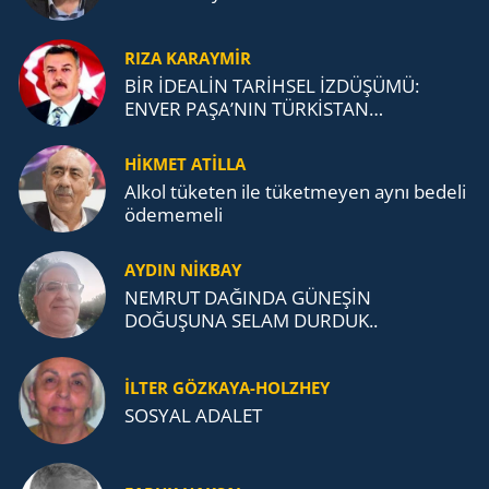
RIZA KARAYMIR
BİR İDEALİN TARİHSEL İZDÜŞÜMÜ:
ENVER PAŞA’NIN TÜRKİSTAN
MÜCADELESİ VE TÜRK DEVLETLERİ
TEŞKİLATI’NA UZANAN MİRASI
HİKMET ATİLLA
Alkol tü­ke­ten ile tü­ket­me­yen aynı be­de­li
öde­me­me­li
AYDIN NİKBAY
NEMRUT DAĞINDA GÜNEŞİN
DOĞUŞUNA SELAM DURDUK..
İLTER GÖZKAYA-HOLZHEY
SOSYAL ADALET