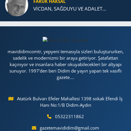
FARUK HAKSAL
VİCDAN, SAĞ­DU­YU VE ADA­LET…
mavididimcomtr, yepyeni temasıyla sizleri buluştururken,
sadelik ve modernizmi bir araya getiriyor. Şatafattan
kaçınıyor ve insanlara haber okuyabilecekleri bir altyapı
sunuyor. 1997'den beri Didim de yayın yapan tek vasıflı
gazete....
Atatürk Bulvarı Efeler Mahallesi 1398 sokak Efendi İş
Hanı No:1/B Didim-Aydın
05322311862
gazetemavididim@gmail.com