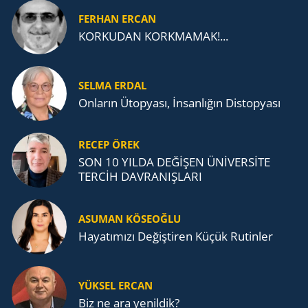
FERHAN ERCAN
KORKUDAN KORKMAMAK!...
SELMA ERDAL
Onların Ütopyası, İnsanlığın Distopyası
RECEP ÖREK
SON 10 YILDA DEĞİŞEN ÜNİVERSİTE
TERCİH DAVRANIŞLARI
ASUMAN KÖSEOĞLU
Ha­ya­tı­mı­zı De­ğiş­ti­ren Küçük Ru­tin­ler
YÜKSEL ERCAN
Biz ne ara yenildik?