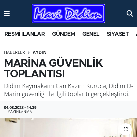
ANTİK YERLER
Nöbetçi Eczaneler
RESMİ İLANLAR
GÜNDEM
GENEL
SİYASET
ASAYİŞ
Hava Durumu
HABERLER
AYDIN
AYDIN
Namaz Vakitleri
MARİNA GÜVENLİK
BİLİM VE TEKNOLOJİ
Trafik Durumu
TOPLANTISI
Didim Kaymakamı Can Kazım Kuruca, Didim D-
ÇEVRE
Süper Lig Puan Durumu ve Fikstür
Marin güvenliği ile ilgili toplantı gerçekleştirdi.
EĞİTİM
Tüm Manşetler
04.08.2023 - 14:39
YAYINLANMA
EKONOMİ
Son Dakika Haberleri
GENEL
Haber Arşivi