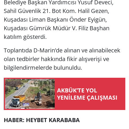
Belediye Başkan Yardımcısı Yusuf Deveci,
Sahil Güvenlik 21. Bot Kom. Halil Gezen,
Yerel
Kuşadası Liman Başkanı Önder Eyigün,
Kuşadası Gümrük Müdür V. Filiz Başhan
katılım gösterdi.
Toplantıda D-Marin’de alınan ve alınabilecek
olan tedbirler hakkında fikir alışverişi ve
bilgilendirmelerde bulunuldu.
AKBÜK’TE YOL
YENİLEME ÇALIŞMASI
HABER: HEYBET KARABABA