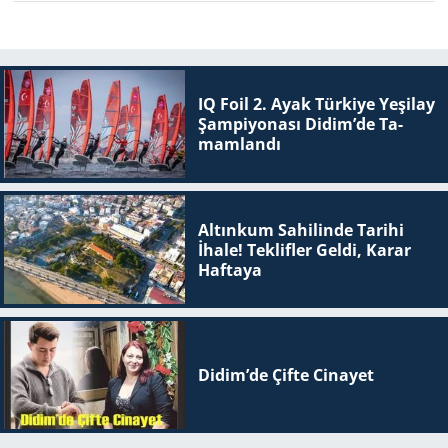
IQ Foil 2. Ayak Tür­ki­ye Ye­şi­lay
Şam­pi­yo­na­sı Didim’de Ta­
mam­lan­dı
Altınkum Sahilinde Tarihi
İhale! Teklifler Geldi, Karar
Haftaya
Didim’de Çifte Ci­na­yet