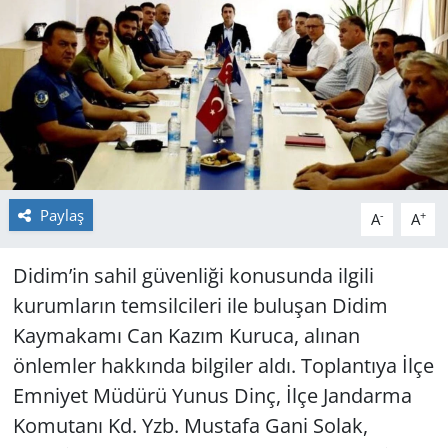
GÜNDEM
HABERDE İNSAN
KÜLTÜR SANAT
MAGAZİN
Paylaş
-
+
A
A
POLİTİKA
Didim’in sahil güvenliği konusunda ilgili
RESMİ İLANLAR
kurumların temsilcileri ile buluşan Didim
Kaymakamı Can Kazım Kuruca, alınan
SAĞLIK
önlemler hakkında bilgiler aldı. Toplantıya İlçe
SİYASET
Emniyet Müdürü Yunus Dinç, İlçe Jandarma
Komutanı Kd. Yzb. Mustafa Gani Solak,
SPOR