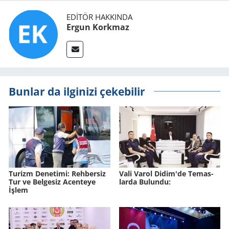
EDITÖR HAKKINDA
Ergun Korkmaz
Bunlar da ilginizi çekebilir
Tu­rizm De­ne­ti­mi: Reh­ber­siz
Vali Varol Didim'de Te­mas­
Tur ve Bel­ge­siz Acen­te­ye
lar­da Bu­lun­du:
İşlem