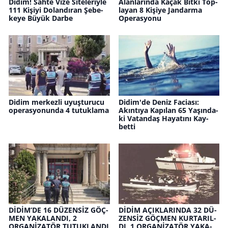
Didim! Sahte Vize Si­te­le­riy­le
Alan­la­rın­da Kaçak Bitki Top­
111 Ki­şi­yi Do­lan­dı­ran Şe­be­
la­yan 8 Ki­şi­ye Jan­dar­ma
ke­ye Büyük Darbe
Ope­ras­yo­nu
Didim merkezli uyuşturucu
Didim'de Deniz Fa­ci­ası:
operasyonunda 4 tutuklama
Akın­tı­ya Ka­pı­lan 65 Ya­şın­da­
ki Va­tan­daş Ha­ya­tı­nı Kay­
bet­ti
DİDİM’DE 16 DÜ­ZENSİZ GÖÇ­
DİDİM AÇIK­LA­RIN­DA 32 DÜ­
MEN YA­KA­LAN­DI, 2
ZENSİZ GÖÇ­MEN KUR­TA­RIL­
ORGANİZATÖR TU­TUK­LAN­DI
DI, 1 ORGANİZATÖR YA­KA­