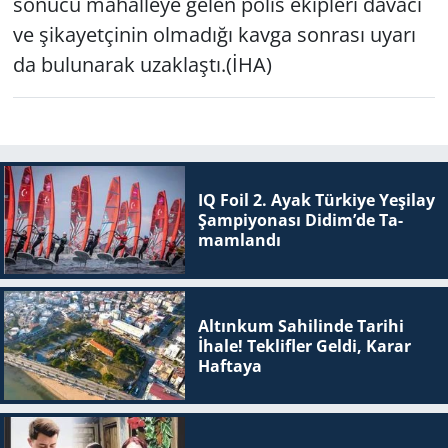
sonucu mahalleye gelen polis ekipleri davacı
ve şikayetçinin olmadığı kavga sonrası uyarı
da bulunarak uzaklaştı.(İHA)
IQ Foil 2. Ayak Tür­ki­ye Ye­şi­lay
Şam­pi­yo­na­sı Didim’de Ta­
mam­lan­dı
Altınkum Sahilinde Tarihi
İhale! Teklifler Geldi, Karar
Haftaya