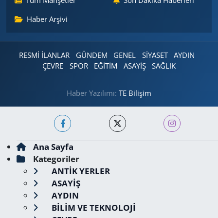
Tüm Manşetler
Son Dakika Haberleri
Haber Arşivi
RESMİ İLANLAR
GÜNDEM
GENEL
SİYASET
AYDIN
ÇEVRE
SPOR
EĞİTİM
ASAYİŞ
SAĞLIK
Haber Yazılımı:
TE Bilişim
Ana Sayfa
Kategoriler
ANTİK YERLER
ASAYİŞ
AYDIN
BİLİM VE TEKNOLOJİ