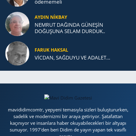
öde­me­me­li
AYDIN NİKBAY
NEMRUT DAĞINDA GÜNEŞİN
DOĞUŞUNA SELAM DURDUK..
FARUK HAKSAL
VİCDAN, SAĞ­DU­YU VE ADA­LET…
mavididimcomtr, yepyeni temasıyla sizleri buluştururken,
sadelik ve modernizmi bir araya getiriyor. Şatafattan
kaçınıyor ve insanlara haber okuyabilecekleri bir altyapı
sunuyor. 1997'den beri Didim de yayın yapan tek vasıflı