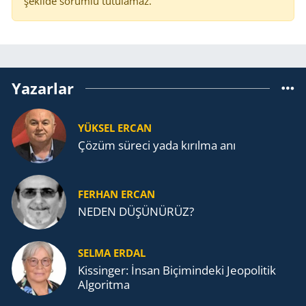
şekilde sorumlu tutulamaz.
Yazarlar
YÜKSEL ERCAN
Çözüm süreci yada kırılma anı
FERHAN ERCAN
NEDEN DÜŞÜNÜRÜZ?
SELMA ERDAL
Kissinger: İnsan Biçimindeki Jeopolitik
Algoritma