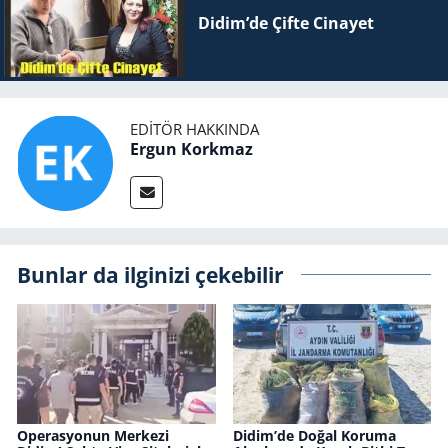
Didim’de Çifte Ci­na­yet
EDITÖR HAKKINDA
Ergun Korkmaz
Bunlar da ilginizi çekebilir
Ope­ras­yo­nun Mer­ke­zi
Didim’de Doğal Ko­ru­ma