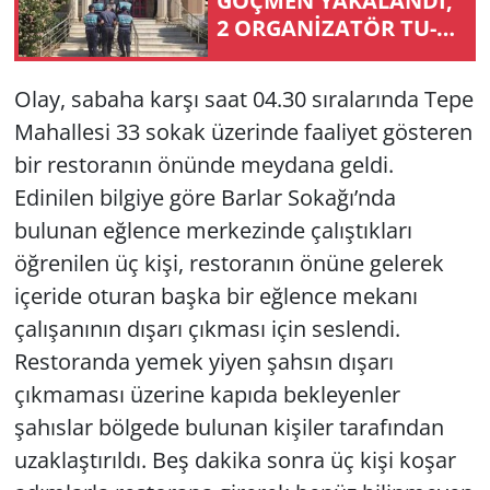
GÖÇ­MEN YA­KA­LAN­DI,
2 ORGANİZATÖR TU­
TUK­LAN­DI
Olay, sabaha karşı saat 04.30 sıralarında Tepe
Mahallesi 33 sokak üzerinde faaliyet gösteren
bir restoranın önünde meydana geldi.
Edinilen bilgiye göre Barlar Sokağı’nda
bulunan eğlence merkezinde çalıştıkları
öğrenilen üç kişi, restoranın önüne gelerek
içeride oturan başka bir eğlence mekanı
çalışanının dışarı çıkması için seslendi.
Restoranda yemek yiyen şahsın dışarı
çıkmaması üzerine kapıda bekleyenler
şahıslar bölgede bulunan kişiler tarafından
uzaklaştırıldı. Beş dakika sonra üç kişi koşar