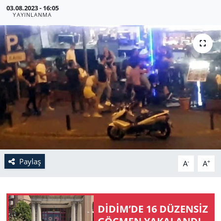
03.08.2023 - 16:05
YAYINLANMA
Paylaş
-
+
A
A
DİDİM’DE 16 DÜ­ZENSİZ