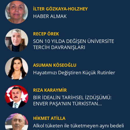
İLTER GÖZKAYA-HOLZHEY
HABER ALMAK
RECEP ÖREK
SON 10 YILDA DEĞİŞEN ÜNİVERSİTE
TERCİH DAVRANIŞLARI
ASUMAN KÖSEOĞLU
Ha­ya­tı­mı­zı De­ğiş­ti­ren Küçük Ru­tin­ler
RIZA KARAYMIR
BİR İDEALİN TARİHSEL İZDÜŞÜMÜ:
ENVER PAŞA’NIN TÜRKİSTAN
MÜCADELESİ VE TÜRK DEVLETLERİ
TEŞKİLATI’NA UZANAN MİRASI
HİKMET ATİLLA
Alkol tü­ke­ten ile tü­ket­me­yen aynı be­de­li