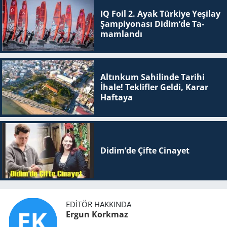
IQ Foil 2. Ayak Tür­ki­ye Ye­şi­lay
Şam­pi­yo­na­sı Didim’de Ta­
mam­lan­dı
Altınkum Sahilinde Tarihi
İhale! Teklifler Geldi, Karar
Haftaya
Didim’de Çifte Ci­na­yet
EDITÖR HAKKINDA
Ergun Korkmaz