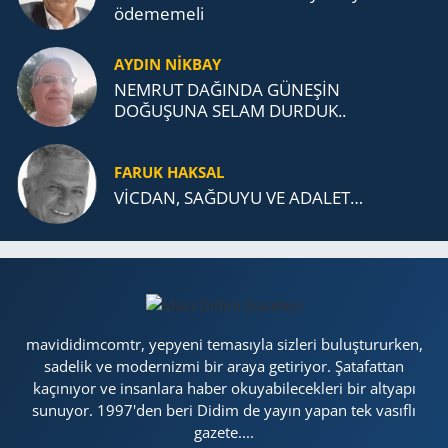
öde­me­me­li
AYDIN NİKBAY
NEMRUT DAĞINDA GÜNEŞİN
DOĞUŞUNA SELAM DURDUK..
FARUK HAKSAL
VİCDAN, SAĞ­DU­YU VE ADA­LET…
mavididimcomtr, yepyeni temasıyla sizleri buluştururken,
sadelik ve modernizmi bir araya getiriyor. Şatafattan
kaçınıyor ve insanlara haber okuyabilecekleri bir altyapı
sunuyor. 1997'den beri Didim de yayın yapan tek vasıflı
gazete....