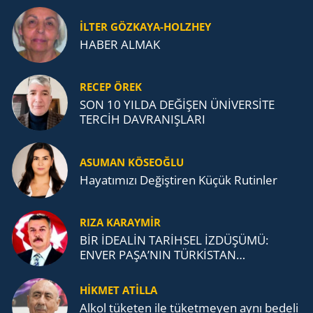
İLTER GÖZKAYA-HOLZHEY
HABER ALMAK
RECEP ÖREK
SON 10 YILDA DEĞİŞEN ÜNİVERSİTE
TERCİH DAVRANIŞLARI
ASUMAN KÖSEOĞLU
Ha­ya­tı­mı­zı De­ğiş­ti­ren Küçük Ru­tin­ler
RIZA KARAYMIR
BİR İDEALİN TARİHSEL İZDÜŞÜMÜ:
ENVER PAŞA’NIN TÜRKİSTAN
MÜCADELESİ VE TÜRK DEVLETLERİ
TEŞKİLATI’NA UZANAN MİRASI
HİKMET ATİLLA
Alkol tü­ke­ten ile tü­ket­me­yen aynı be­de­li