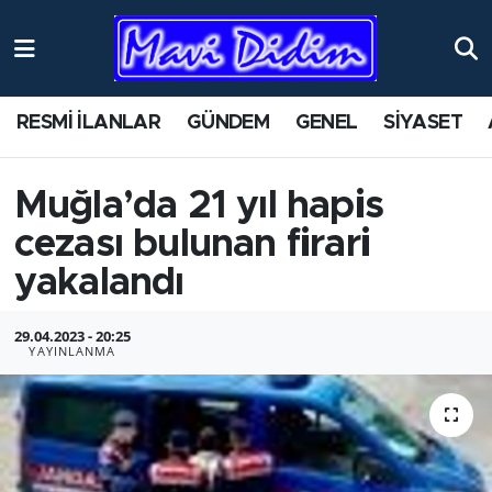
ANTİK YERLER
Nöbetçi Eczaneler
RESMİ İLANLAR
GÜNDEM
GENEL
SİYASET
ASAYİŞ
Hava Durumu
AYDIN
Namaz Vakitleri
Muğla’da 21 yıl hapis
cezası bulunan firari
BİLİM VE TEKNOLOJİ
Trafik Durumu
yakalandı
ÇEVRE
Süper Lig Puan Durumu ve Fikstür
29.04.2023 - 20:25
YAYINLANMA
EĞİTİM
Tüm Manşetler
EKONOMİ
Son Dakika Haberleri
GENEL
Haber Arşivi