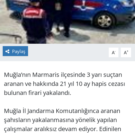
GÜNDEM
HABERDE İNSAN
KÜLTÜR SANAT
Paylaş
-
+
A
A
MAGAZİN
POLİTİKA
Muğla’nın Marmaris ilçesinde 3 yarı suçtan
aranan ve hakkında 21 yıl 10 ay hapis cezası
RESMİ İLANLAR
bulunan firari yakalandı.
SAĞLIK
Muğla İl Jandarma Komutanlığınca aranan
SİYASET
şahısların yakalanmasına yönelik yapılan
çalışmalar aralıksız devam ediyor. Edinilen
SPOR