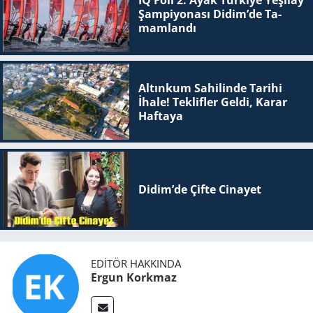
IQ Foil 2. Ayak Tür­ki­ye Ye­şi­lay
Şam­pi­yo­na­sı Didim’de Ta­
mam­lan­dı
Altınkum Sahilinde Tarihi
İhale! Teklifler Geldi, Karar
Haftaya
Didim’de Çifte Ci­na­yet
EDITÖR HAKKINDA
Ergun Korkmaz