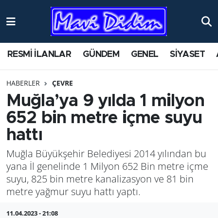
ANTİK YERLER
Nöbetçi Eczaneler
RESMİ İLANLAR
GÜNDEM
GENEL
SİYASET
ASAYİŞ
Hava Durumu
HABERLER
ÇEVRE
AYDIN
Namaz Vakitleri
Muğla’ya 9 yılda 1 milyon
BİLİM VE TEKNOLOJİ
Trafik Durumu
652 bin metre içme suyu
hattı
ÇEVRE
Süper Lig Puan Durumu ve Fikstür
Muğla Büyükşehir Belediyesi 2014 yılından bu
EĞİTİM
Tüm Manşetler
yana İl genelinde 1 Milyon 652 Bin metre içme
suyu, 825 bin metre kanalizasyon ve 81 bin
EKONOMİ
Son Dakika Haberleri
metre yağmur suyu hattı yaptı.
GENEL
Haber Arşivi
11.04.2023 - 21:08