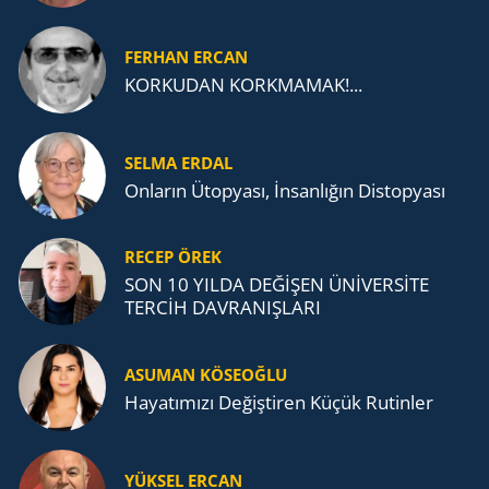
FERHAN ERCAN
KORKUDAN KORKMAMAK!...
SELMA ERDAL
Onların Ütopyası, İnsanlığın Distopyası
RECEP ÖREK
SON 10 YILDA DEĞİŞEN ÜNİVERSİTE
TERCİH DAVRANIŞLARI
ASUMAN KÖSEOĞLU
Ha­ya­tı­mı­zı De­ğiş­ti­ren Küçük Ru­tin­ler
YÜKSEL ERCAN