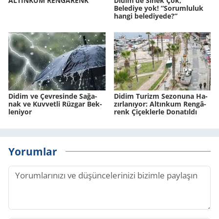
AL­TIN­KUM REN­GA­RENK
Didim’de Sinek Çok,
Belediye yok! “Sorumluluk
hangi belediyede?”
Didim ve Çev­re­sin­de Sa­ğa­
Didim Tu­rizm Se­zo­nu­na Ha­
nak ve Kuv­vet­li Rüz­gar Bek­
zır­la­nı­yor: Al­tın­kum Ren­gâ­
le­ni­yor
renk Çi­çek­ler­le Do­na­tıl­dı
Yorumlar