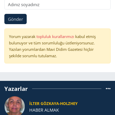
Gönder
Yorum yazarak
topluluk kurallarımızı
kabul etmiş
bulunuyor ve tüm sorumluluğu üstleniyorsunuz.
Yazılan yorumlardan Mavi Didim Gazetesi hiçbir
şekilde sorumlu tutulamaz.
Yazarlar
İLTER GÖZKAYA-HOLZHEY
HABER ALMAK