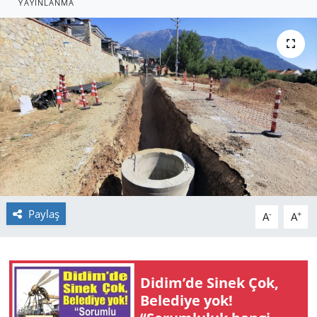
YAYINLANMA
GÜNDEM
HABERDE İNSAN
KÜLTÜR SANAT
MAGAZİN
POLİTİKA
RESMİ İLANLAR
Paylaş
-
+
A
A
SAĞLIK
SİYASET
Didim’de Sinek Çok,
Belediye yok!
SPOR