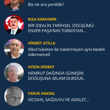
Biz ne ara yenildik?
RIZA KARAYMIR
BİR İDEALİN TARİHSEL İZDÜŞÜMÜ:
ENVER PAŞA’NIN TÜRKİSTAN
MÜCADELESİ VE TÜRK DEVLETLERİ
TEŞKİLATI’NA UZANAN MİRASI
HİKMET ATİLLA
Alkol tü­ke­ten ile tü­ket­me­yen aynı be­de­li
öde­me­me­li
AYDIN NİKBAY
NEMRUT DAĞINDA GÜNEŞİN
DOĞUŞUNA SELAM DURDUK..
FARUK HAKSAL
VİCDAN, SAĞ­DU­YU VE ADA­LET…