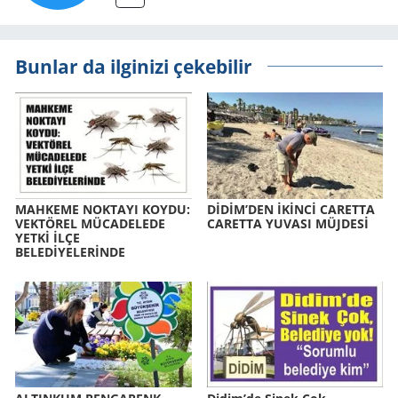
Bunlar da ilginizi çekebilir
MAH­KE­ME NOK­TA­YI KOYDU:
DİDİM’DEN İKİNCİ CA­RET­TA
VEK­TÖ­REL MÜ­CA­DE­LE­DE
CA­RET­TA YU­VA­SI MÜJ­DESİ
YETKİ İLÇE
BELEDİYELERİNDE