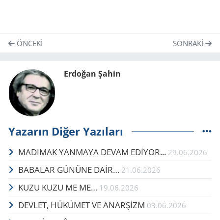
ÖNCEKI
SONRAKI
Erdoğan Şahin
Yazarın Diğer Yazıları
MADIMAK YANMAYA DEVAM EDİYOR...
29.06.2026
BA­BA­LAR GÜ­NÜ­NE DAİR…
21.06.2026
KUZU KUZU ME ME…
19.06.2026
DEVLET, HÜKÜMET VE ANARŞİZM
03.06.2026