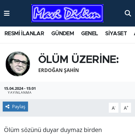
ANTİK YERLER
Nöbetçi Eczaneler
RESMİ İLANLAR
GÜNDEM
GENEL
SİYASET
ASAYİŞ
Hava Durumu
AYDIN
Namaz Vakitleri
ÖLÜM ÜZERİNE:
BİLİM VE TEKNOLOJİ
Trafik Durumu
ERDOĞAN ŞAHIN
ÇEVRE
Süper Lig Puan Durumu ve Fikstür
15.04.2024 - 15:01
YAYINLANMA
EĞİTİM
Tüm Manşetler
Paylaş
-
+
A
A
EKONOMİ
Son Dakika Haberleri
Ölüm sözünü duyar duymaz birden
GENEL
Haber Arşivi