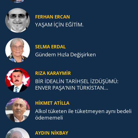
FERHAN ERCAN
YAŞAM İÇİN EĞİTİM.
SELMA ERDAL
Gündem Hızla Değişirken
RIZA KARAYMIR
BİR İDEALİN TARİHSEL İZDÜŞÜMÜ:
ENVER PAŞA’NIN TÜRKİSTAN
MÜCADELESİ VE TÜRK DEVLETLERİ
TEŞKİLATI’NA UZANAN MİRASI
HİKMET ATİLLA
Alkol tü­ke­ten ile tü­ket­me­yen aynı be­de­li
öde­me­me­li
AYDIN NİKBAY