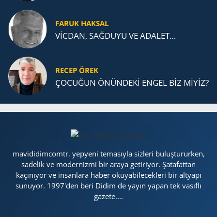
FARUK HAKSAL
VİCDAN, SAĞ­DU­YU VE ADA­LET…
RECEP ÖREK
ÇOCUĞUN ÖNÜNDEKİ ENGEL BİZ MİYİZ?
mavididimcomtr, yepyeni temasıyla sizleri buluştururken,
sadelik ve modernizmi bir araya getiriyor. Şatafattan
kaçınıyor ve insanlara haber okuyabilecekleri bir altyapı
sunuyor. 1997'den beri Didim de yayın yapan tek vasıflı
gazete....