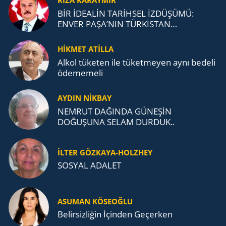
RIZA KARAYMIR
BİR İDEALİN TARİHSEL İZDÜŞÜMÜ:
ENVER PAŞA’NIN TÜRKİSTAN
MÜCADELESİ VE TÜRK DEVLETLERİ
TEŞKİLATI’NA UZANAN MİRASI
HİKMET ATİLLA
Alkol tü­ke­ten ile tü­ket­me­yen aynı be­de­li
öde­me­me­li
AYDIN NİKBAY
NEMRUT DAĞINDA GÜNEŞİN
DOĞUŞUNA SELAM DURDUK..
İLTER GÖZKAYA-HOLZHEY
SOSYAL ADALET
ASUMAN KÖSEOĞLU
Belirsizliğin İçinden Geçerken