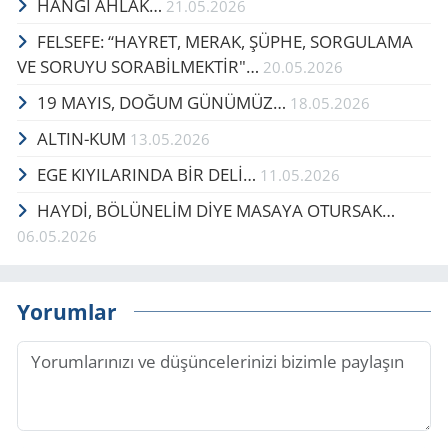
HANGİ AHLÂK…
21.05.2026
FELSEFE: “HAYRET, MERAK, ŞÜPHE, SORGULAMA
VE SORUYU SORABİLMEKTİR"…
20.05.2026
19 MAYIS, DOĞUM GÜ­NÜ­MÜZ…
18.05.2026
ALTIN-KUM
13.05.2026
EGE KIYILARINDA BİR DELİ…
11.05.2026
HAYDİ, BÖ­LÜ­NELİM DİYE MA­SA­YA OTUR­SAK…
06.05.2026
Yorumlar