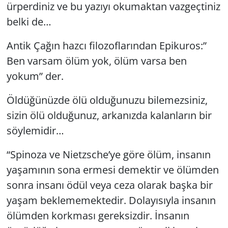
ürperdiniz ve bu yazıyı okumaktan vazgeçtiniz
GÜNDEM
belki de…
HABERDE İNSAN
Antik Çağın hazcı filozoflarından Epikuros:”
Ben varsam ölüm yok, ölüm varsa ben
KÜLTÜR SANAT
yokum” der.
MAGAZİN
Öldüğünüzde ölü olduğunuzu bilemezsiniz,
sizin ölü olduğunuz, arkanızda kalanların bir
POLİTİKA
söylemidir…
RESMİ İLANLAR
“Spinoza ve Nietzsche’ye göre ölüm, insanın
yaşamının sona ermesi demektir ve ölümden
SAĞLIK
sonra insanı ödül veya ceza olarak başka bir
yaşam beklememektedir. Dolayısıyla insanın
SİYASET
ölümden korkması gereksizdir. İnsanın
SPOR