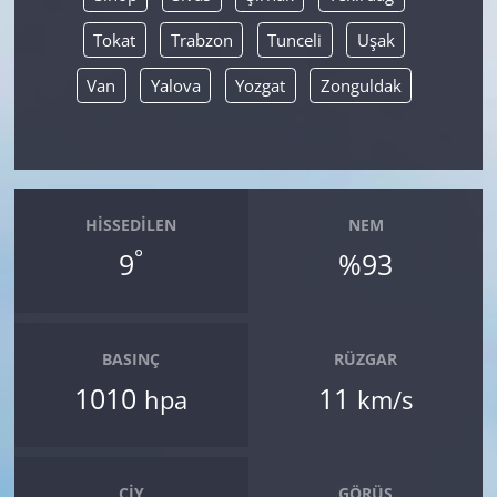
Tokat
Trabzon
Tunceli
Uşak
Van
Yalova
Yozgat
Zonguldak
HISSEDILEN
NEM
°
9
%93
BASINÇ
RÜZGAR
1010
11
hpa
km/s
ÇIY
GÖRÜŞ