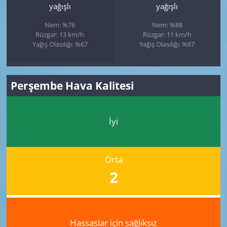
yağışlı
yağışlı
Nem: %76
Nem: %88
Rüzgar: 13 km/h
Rüzgar: 11 km/h
Yağış Olasılığı: %67
Yağış Olasılığı: %87
Perşembe Hava Kalitesi
İyi
Orta
2
Hassaslar için sağlıksız