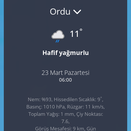
Ordu
GÜNDEM
HABERDE İNSAN
°
11
KÜLTÜR SANAT
Hafif yağmurlu
MAGAZİN
POLİTİKA
23 Mart Pazartesi
06:00
RESMİ İLANLAR
°
Nem: %93, Hissedilen Sıcaklık: 9
,
SAĞLIK
Basınç: 1010 hPa, Rüzgar: 11 km/s,
Toplam Yağış: 1 mm, Çiy Noktası:
SİYASET
7.6,
Görüş Mesafesi: 9 km, Gün
SPOR