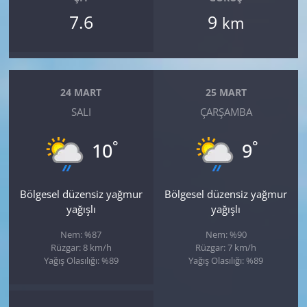
7.6
9
km
24 MART
25 MART
SALI
ÇARŞAMBA
°
°
10
9
Bölgesel düzensiz yağmur
Bölgesel düzensiz yağmur
yağışlı
yağışlı
Nem: %87
Nem: %90
Rüzgar: 8 km/h
Rüzgar: 7 km/h
Yağış Olasılığı: %89
Yağış Olasılığı: %89