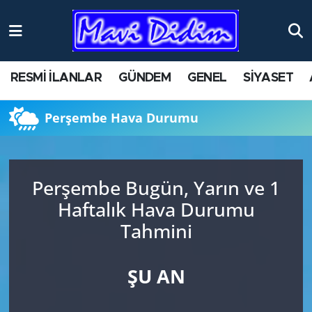
ANTİK YERLER
Nöbetçi Eczaneler
RESMİ İLANLAR
GÜNDEM
GENEL
SİYASET
ASAYİŞ
Hava Durumu
Perşembe Hava Durumu
AYDIN
Namaz Vakitleri
BİLİM VE TEKNOLOJİ
Trafik Durumu
Perşembe Bugün, Yarın ve 1
ÇEVRE
Süper Lig Puan Durumu ve Fikstür
Haftalık Hava Durumu
Tahmini
EĞİTİM
Tüm Manşetler
EKONOMİ
Son Dakika Haberleri
ŞU AN
GENEL
Haber Arşivi