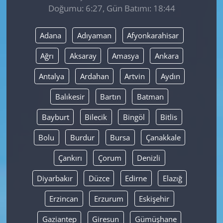
Doğumu: 6:27, Gün Batımı: 18:44
Yerel
Adana
Adıyaman
Afyonkarahisar
Ağrı
Aksaray
Amasya
Ankara
Antalya
Ardahan
Artvin
Aydın
Balıkesir
Bartın
Batman
Bayburt
Bilecik
Bingöl
Bitlis
Bolu
Burdur
Bursa
Çanakkale
Çankırı
Çorum
Denizli
Diyarbakır
Düzce
Edirne
Elazığ
Erzincan
Erzurum
Eskişehir
Gaziantep
Giresun
Gümüşhane