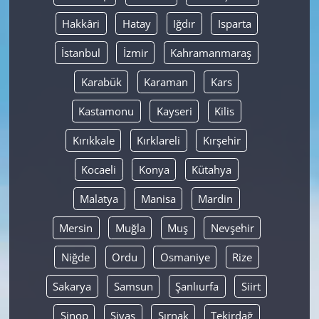
Hakkâri
Hatay
Iğdır
Isparta
İstanbul
İzmir
Kahramanmaraş
Karabük
Karaman
Kars
Kastamonu
Kayseri
Kilis
Kırıkkale
Kırklareli
Kırşehir
Kocaeli
Konya
Kütahya
Malatya
Manisa
Mardin
Mersin
Muğla
Muş
Nevşehir
Niğde
Ordu
Osmaniye
Rize
Sakarya
Samsun
Şanlıurfa
Siirt
Sinop
Sivas
Şırnak
Tekirdağ