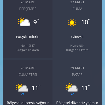
26 MART
27 MART
PERŞEMBE
CUMA
°
°
9
10
Parçalı Bulutlu
Güneşli
Nem: %87
Nem: %84
Rüzgar: 12 km/h
Rüzgar: 11 km/h
28 MART
29 MART
CUMARTESI
PAZAR
°
°
11
11
Bölgesel düzensiz yağmur
Bölgesel düzensiz yağmur