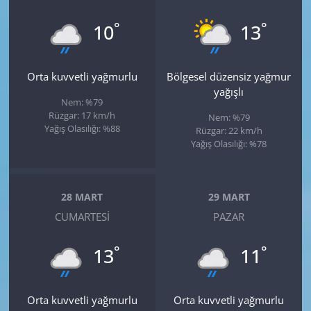
°
°
10
13
Orta kuvvetli yağmurlu
Bölgesel düzensiz yağmur
yağışlı
Nem: %79
Rüzgar: 17 km/h
Nem: %79
Yağış Olasılığı: %88
Rüzgar: 22 km/h
Yağış Olasılığı: %78
28 MART
29 MART
CUMARTESI
PAZAR
°
°
13
11
Orta kuvvetli yağmurlu
Orta kuvvetli yağmurlu