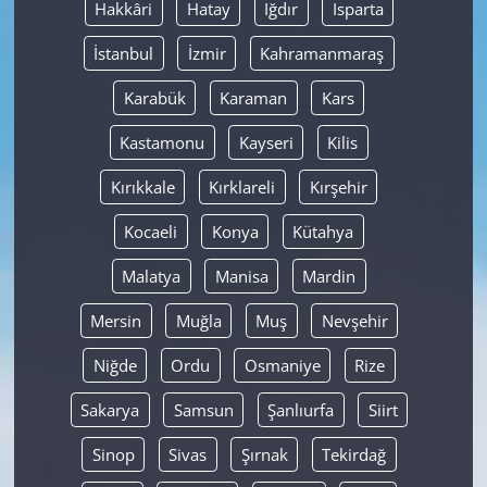
Hakkâri
Hatay
Iğdır
Isparta
İstanbul
İzmir
Kahramanmaraş
Karabük
Karaman
Kars
Kastamonu
Kayseri
Kilis
Kırıkkale
Kırklareli
Kırşehir
Kocaeli
Konya
Kütahya
Malatya
Manisa
Mardin
Mersin
Muğla
Muş
Nevşehir
Niğde
Ordu
Osmaniye
Rize
Sakarya
Samsun
Şanlıurfa
Siirt
Sinop
Sivas
Şırnak
Tekirdağ