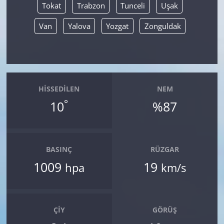
Tokat
Trabzon
Tunceli
Uşak
Van
Yalova
Yozgat
Zonguldak
HISSEDILEN
NEM
°
10
%87
BASINÇ
RÜZGAR
1009
19
hpa
km/s
ÇIY
GÖRÜŞ