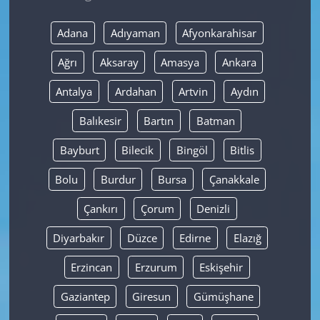
Yerel
Adana
Adıyaman
Afyonkarahisar
Ağrı
Aksaray
Amasya
Ankara
Antalya
Ardahan
Artvin
Aydın
Balıkesir
Bartın
Batman
Bayburt
Bilecik
Bingöl
Bitlis
Bolu
Burdur
Bursa
Çanakkale
Çankırı
Çorum
Denizli
Diyarbakır
Düzce
Edirne
Elazığ
Erzincan
Erzurum
Eskişehir
Gaziantep
Giresun
Gümüşhane