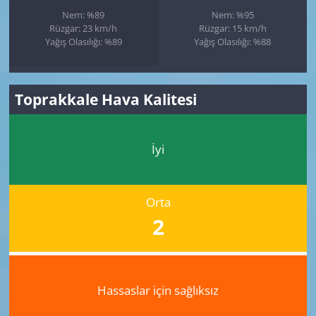
Nem: %89
Nem: %95
Rüzgar: 23 km/h
Rüzgar: 15 km/h
Yağış Olasılığı: %89
Yağış Olasılığı: %88
Toprakkale Hava Kalitesi
İyi
Orta
2
Hassaslar için sağlıksız