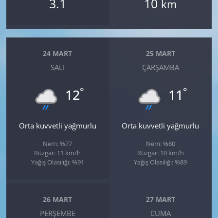
3.1
10
km
24 MART
25 MART
SALI
ÇARŞAMBA
°
°
12
11
Orta kuvvetli yağmurlu
Orta kuvvetli yağmurlu
Nem: %77
Nem: %80
Rüzgar: 11 km/h
Rüzgar: 10 km/h
Yağış Olasılığı: %91
Yağış Olasılığı: %89
26 MART
27 MART
PERŞEMBE
CUMA