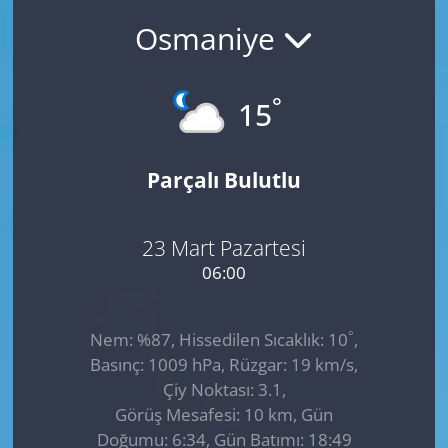
Osmaniye
GÜNDEM
HABERDE İNSAN
°
15
KÜLTÜR SANAT
Parçalı Bulutlu
MAGAZİN
POLİTİKA
23 Mart Pazartesi
06:00
RESMİ İLANLAR
°
Nem: %87, Hissedilen Sıcaklık: 10
,
SAĞLIK
Basınç: 1009 hPa, Rüzgar: 19 km/s,
Çiy Noktası: 3.1,
SİYASET
Görüş Mesafesi: 10 km, Gün
Doğumu: 6:34, Gün Batımı: 18:49
SPOR