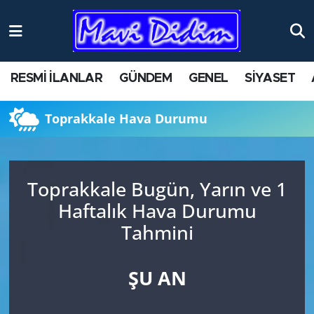
ANTİK YERLER
Nöbetçi Eczaneler
RESMİ İLANLAR
GÜNDEM
GENEL
SİYASET
ASAYİŞ
Hava Durumu
Toprakkale Hava Durumu
AYDIN
Namaz Vakitleri
BİLİM VE TEKNOLOJİ
Trafik Durumu
Toprakkale Bugün, Yarın ve 1
ÇEVRE
Süper Lig Puan Durumu ve Fikstür
Haftalık Hava Durumu
Tahmini
EĞİTİM
Tüm Manşetler
EKONOMİ
Son Dakika Haberleri
ŞU AN
GENEL
Haber Arşivi