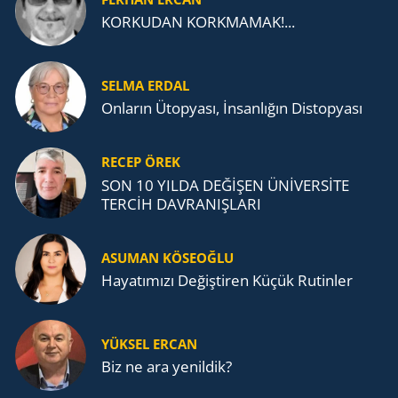
KORKUDAN KORKMAMAK!...
SELMA ERDAL
Onların Ütopyası, İnsanlığın Distopyası
RECEP ÖREK
SON 10 YILDA DEĞİŞEN ÜNİVERSİTE
TERCİH DAVRANIŞLARI
ASUMAN KÖSEOĞLU
Ha­ya­tı­mı­zı De­ğiş­ti­ren Küçük Ru­tin­ler
YÜKSEL ERCAN
Biz ne ara yenildik?