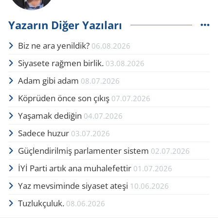
Yazarın Diğer Yazıları
Biz ne ara yenildik?
06.08.2026
Siyasete rağmen birlik.
03.08.2026
Adam gibi adam
08.07.2026
Köprüden önce son çıkış
07.07.2026
Yaşamak dediğin
04.07.2026
Sadece huzur
03.07.2026
Güçlendirilmiş parlamenter sistem
02.07.2026
İYİ Parti artık ana muhalefettir
01.07.2026
Yaz mevsiminde siyaset ateşi
10.06.2026
Tuzlukçuluk.
08.06.2026