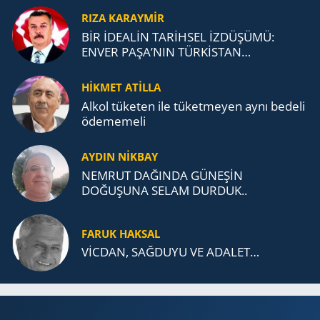
RIZA KARAYMIR
BİR İDEALİN TARİHSEL İZDÜŞÜMÜ:
ENVER PAŞA’NIN TÜRKİSTAN
MÜCADELESİ VE TÜRK DEVLETLERİ
TEŞKİLATI’NA UZANAN MİRASI
HİKMET ATİLLA
Alkol tü­ke­ten ile tü­ket­me­yen aynı be­de­li
öde­me­me­li
AYDIN NİKBAY
NEMRUT DAĞINDA GÜNEŞİN
DOĞUŞUNA SELAM DURDUK..
FARUK HAKSAL
VİCDAN, SAĞ­DU­YU VE ADA­LET…