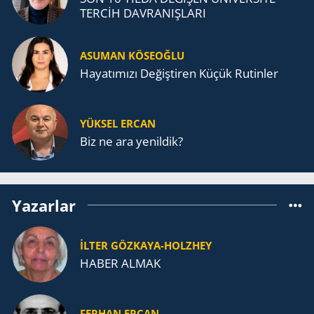
TERCİH DAVRANIŞLARI
ASUMAN KÖSEOĞLU
Ha­ya­tı­mı­zı De­ğiş­ti­ren Küçük Ru­tin­ler
YÜKSEL ERCAN
Biz ne ara yenildik?
Yazarlar
İLTER GÖZKAYA-HOLZHEY
HABER ALMAK
FERHAN ERCAN