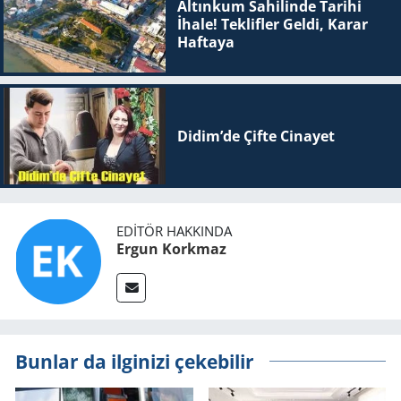
Altınkum Sahilinde Tarihi
İhale! Teklifler Geldi, Karar
Haftaya
Didim’de Çifte Ci­na­yet
EDITÖR HAKKINDA
Ergun Korkmaz
Bunlar da ilginizi çekebilir