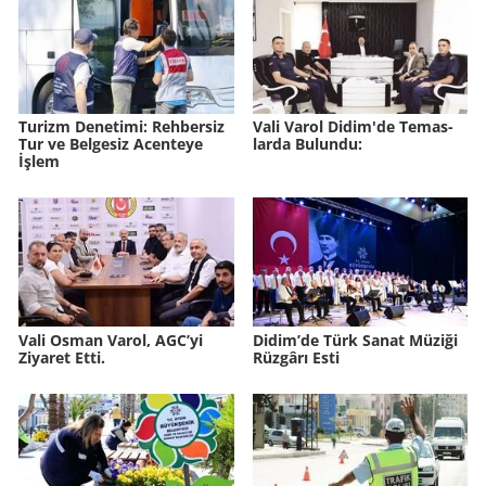
Tu­rizm De­ne­ti­mi: Reh­ber­siz
Vali Varol Didim'de Te­mas­
Tur ve Bel­ge­siz Acen­te­ye
lar­da Bu­lun­du:
İşlem
Vali Osman Varol, AGC’yi
Didim’de Türk Sanat Mü­zi­ği
Ziyaret Etti.
Rüz­gâ­rı Esti