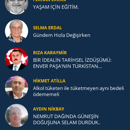
YAŞAM İÇİN EĞİTİM.
SELMA ERDAL
Gündem Hızla Değişirken
RIZA KARAYMIR
BİR İDEALİN TARİHSEL İZDÜŞÜMÜ:
ENVER PAŞA’NIN TÜRKİSTAN
MÜCADELESİ VE TÜRK DEVLETLERİ
TEŞKİLATI’NA UZANAN MİRASI
HİKMET ATİLLA
Alkol tü­ke­ten ile tü­ket­me­yen aynı be­de­li
öde­me­me­li
AYDIN NİKBAY
NEMRUT DAĞINDA GÜNEŞİN
DOĞUŞUNA SELAM DURDUK..