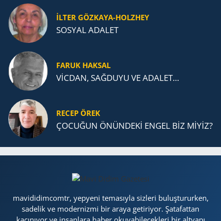
İLTER GÖZKAYA-HOLZHEY
SOSYAL ADALET
FARUK HAKSAL
VİCDAN, SAĞ­DU­YU VE ADA­LET…
RECEP ÖREK
ÇOCUĞUN ÖNÜNDEKİ ENGEL BİZ MİYİZ?
mavididimcomtr, yepyeni temasıyla sizleri buluştururken,
sadelik ve modernizmi bir araya getiriyor. Şatafattan
kaçınıyor ve insanlara haber okuyabilecekleri bir altyapı