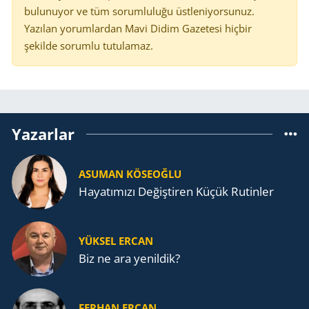
bulunuyor ve tüm sorumluluğu üstleniyorsunuz.
Yazılan yorumlardan Mavi Didim Gazetesi hiçbir
şekilde sorumlu tutulamaz.
Yazarlar
ASUMAN KÖSEOĞLU
Ha­ya­tı­mı­zı De­ğiş­ti­ren Küçük Ru­tin­ler
YÜKSEL ERCAN
Biz ne ara yenildik?
FERHAN ERCAN