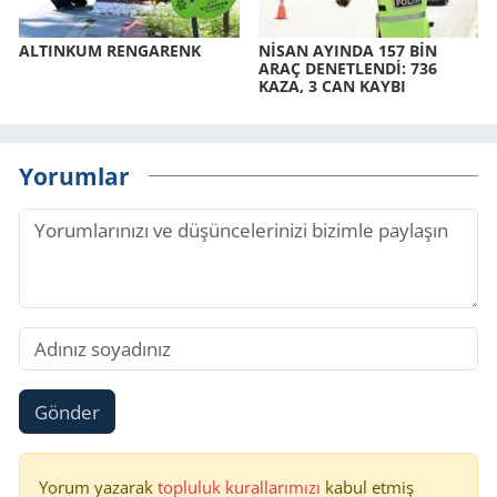
AL­TIN­KUM REN­GA­RENK
NİSAN AYIN­DA 157 BİN
ARAÇ DE­NET­LENDİ: 736
KAZA, 3 CAN KAYBI
Yorumlar
Gönder
Yorum yazarak
topluluk kurallarımızı
kabul etmiş