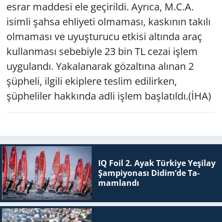
esrar maddesi ele geçirildi. Ayrıca, M.C.A.
isimli şahsa ehliyeti olmaması, kaskının takılı
olmaması ve uyuşturucu etkisi altında araç
kullanması sebebiyle 23 bin TL cezai işlem
uygulandı. Yakalanarak gözaltına alınan 2
şüpheli, ilgili ekiplere teslim edilirken,
şüpheliler hakkında adli işlem başlatıldı.(İHA)
IQ Foil 2. Ayak Tür­ki­ye Ye­şi­lay
Şam­pi­yo­na­sı Didim’de Ta­
mam­lan­dı