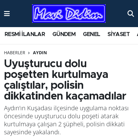
ANTİK YERLER
Nöbetçi Eczaneler
RESMİ İLANLAR
GÜNDEM
GENEL
SİYASET
ASAYİŞ
Hava Durumu
HABERLER
AYDIN
AYDIN
Namaz Vakitleri
Uyuşturucu dolu
BİLİM VE TEKNOLOJİ
Trafik Durumu
poşetten kurtulmaya
çalıştılar, polisin
ÇEVRE
Süper Lig Puan Durumu ve Fikstür
dikkatinden kaçamadılar
EĞİTİM
Tüm Manşetler
Aydın’ın Kuşadası ilçesinde uygulama noktası
öncesinde uyuşturucu dolu poşeti atarak
EKONOMİ
Son Dakika Haberleri
kurtulmaya çalışan 2 şüpheli, polisin dikkati
sayesinde yakalandı.
GENEL
Haber Arşivi