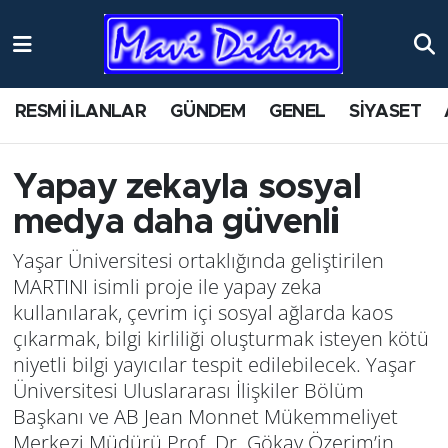
ANTİK YERLER
Nöbetçi Eczaneler
RESMİ İLANLAR
GÜNDEM
GENEL
SİYASET
ASAYİŞ
Hava Durumu
AYDIN
Namaz Vakitleri
Yapay zekayla sosyal
medya daha güvenli
BİLİM VE TEKNOLOJİ
Trafik Durumu
Yaşar Üniversitesi ortaklığında geliştirilen
ÇEVRE
Süper Lig Puan Durumu ve Fikstür
MARTINI isimli proje ile yapay zeka
kullanılarak, çevrim içi sosyal ağlarda kaos
EĞİTİM
Tüm Manşetler
çıkarmak, bilgi kirliliği oluşturmak isteyen kötü
niyetli bilgi yayıcılar tespit edilebilecek. Yaşar
EKONOMİ
Son Dakika Haberleri
Üniversitesi Uluslararası İlişkiler Bölüm
Başkanı ve AB Jean Monnet Mükemmeliyet
GENEL
Haber Arşivi
Merkezi Müdürü Prof. Dr. Gökay Özerim’in