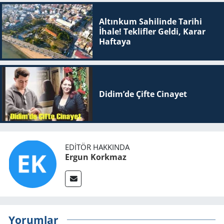
Altınkum Sahilinde Tarihi
İhale! Teklifler Geldi, Karar
Haftaya
Didim’de Çifte Ci­na­yet
EDITÖR HAKKINDA
Ergun Korkmaz
Yorumlar