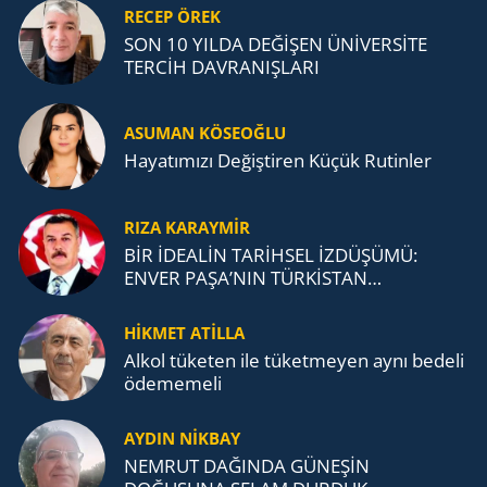
RECEP ÖREK
SON 10 YILDA DEĞİŞEN ÜNİVERSİTE
TERCİH DAVRANIŞLARI
ASUMAN KÖSEOĞLU
Ha­ya­tı­mı­zı De­ğiş­ti­ren Küçük Ru­tin­ler
RIZA KARAYMIR
BİR İDEALİN TARİHSEL İZDÜŞÜMÜ:
ENVER PAŞA’NIN TÜRKİSTAN
MÜCADELESİ VE TÜRK DEVLETLERİ
TEŞKİLATI’NA UZANAN MİRASI
HİKMET ATİLLA
Alkol tü­ke­ten ile tü­ket­me­yen aynı be­de­li
öde­me­me­li
AYDIN NİKBAY
NEMRUT DAĞINDA GÜNEŞİN