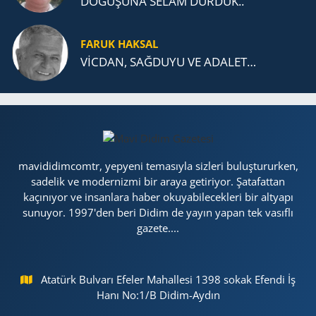
DOĞUŞUNA SELAM DURDUK..
FARUK HAKSAL
VİCDAN, SAĞ­DU­YU VE ADA­LET…
mavididimcomtr, yepyeni temasıyla sizleri buluştururken,
sadelik ve modernizmi bir araya getiriyor. Şatafattan
kaçınıyor ve insanlara haber okuyabilecekleri bir altyapı
sunuyor. 1997'den beri Didim de yayın yapan tek vasıflı
gazete....
Atatürk Bulvarı Efeler Mahallesi 1398 sokak Efendi İş
Hanı No:1/B Didim-Aydın