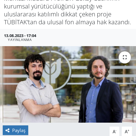
kurumsal yürütücülüğünü yaptığı ve
GÜNDEM
uluslararası katılımlı dikkat çeken proje
TÜBİTAK’tan da ulusal fon almaya hak kazandı.
HABERDE İNSAN
13.08.2023 - 17:04
YAYINLANMA
KÜLTÜR SANAT
MAGAZİN
POLİTİKA
RESMİ İLANLAR
SAĞLIK
SİYASET
Paylaş
-
+
A
A
SPOR