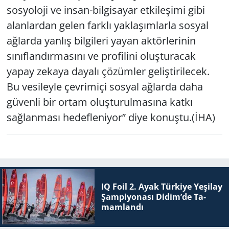
sosyoloji ve insan-bilgisayar etkileşimi gibi
alanlardan gelen farklı yaklaşımlarla sosyal
ağlarda yanlış bilgileri yayan aktörlerinin
sınıflandırmasını ve profilini oluşturacak
yapay zekaya dayalı çözümler geliştirilecek.
Bu vesileyle çevrimiçi sosyal ağlarda daha
güvenli bir ortam oluşturulmasına katkı
sağlanması hedefleniyor” diye konuştu.(İHA)
IQ Foil 2. Ayak Tür­ki­ye Ye­şi­lay
Şam­pi­yo­na­sı Didim’de Ta­
mam­lan­dı