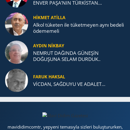
ENVER PAŞA’NIN TÜRKİSTAN
MÜCADELESİ VE TÜRK DEVLETLERİ
TEŞKİLATI’NA UZANAN MİRASI
HİKMET ATİLLA
Alkol tü­ke­ten ile tü­ket­me­yen aynı be­de­li
öde­me­me­li
AYDIN NİKBAY
NEMRUT DAĞINDA GÜNEŞİN
DOĞUŞUNA SELAM DURDUK..
FARUK HAKSAL
VİCDAN, SAĞ­DU­YU VE ADA­LET…
mavididimcomtr, yepyeni temasıyla sizleri buluştururken,