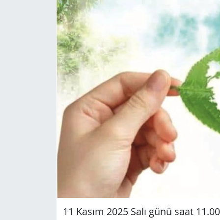
GÜNDEM
HABERDE İNSAN
KÜLTÜR SANAT
MAGAZİN
POLİTİKA
RESMİ İLANLAR
SAĞLIK
SİYASET
11 Kasım 2025 Salı günü saat 11.00’de, 
SPOR