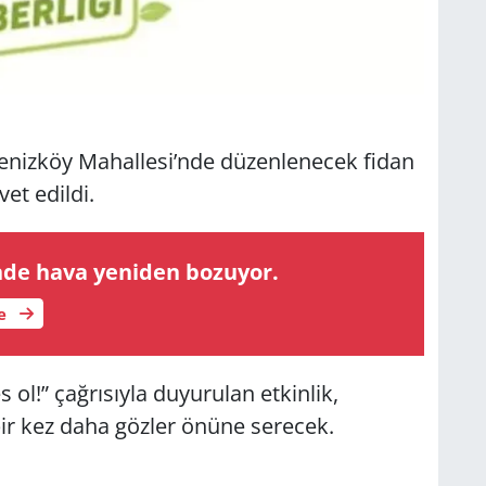
iz­köy Ma­hal­le­si’nde dü­zen­le­necek fidan
et edil­di.
n­de hava ye­ni­den bo­zu­yor.
le
l!” çağ­rı­sıy­la du­yu­ru­lan et­kin­lik,
nı bir kez daha göz­ler önüne se­recek.