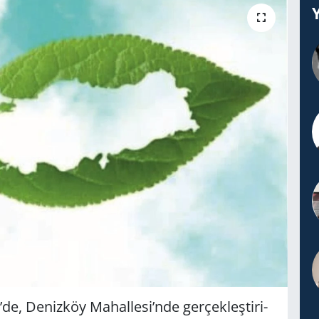
De­niz­köy Ma­hal­le­si’nde ger­çek­leş­ti­ri­