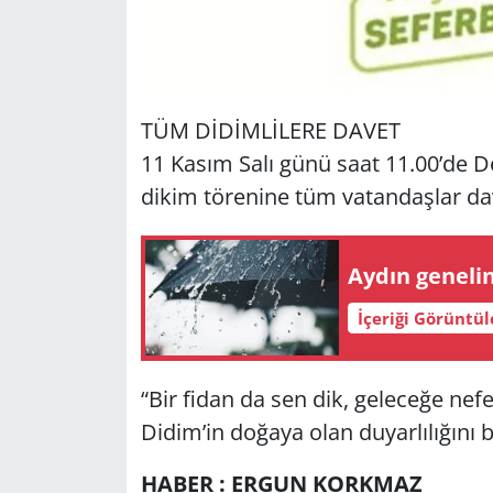
TÜM DİDİMLİLERE DAVET
11 Kasım Salı günü saat 11.00’de De­n
dikim tö­re­ni­ne tüm va­tan­daş­lar dav
Aydın ge­ne­li
İçeriği Görüntü
“Bir fidan da sen dik, ge­le­ce­ğe nefes o
Didim’in do­ğa­ya olan du­yar­lı­lı­ğı­
HABER : ERGUN KORKMAZ