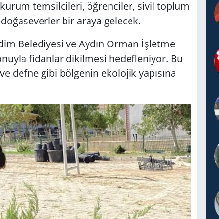
um tem­sil­ci­le­ri, öğ­ren­ci­ler, sivil top­lum
ve do­ğa­se­ver­ler bir araya ge­lecek.
Didim Be­le­di­ye­si ve Aydın Orman İşlet­me
o­nuy­la fidanlar di­kil­me­si he­def­le­ni­yor. Bu
e defne gibi böl­ge­nin eko­lo­jik ya­pı­sı­na