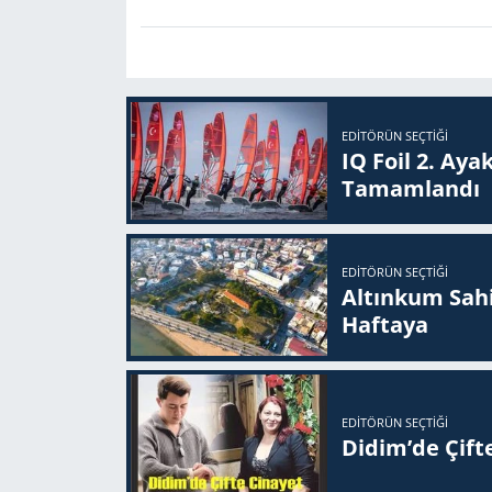
EDITÖRÜN SEÇTIĞI
IQ Foil 2. Ayak
Ta­mam­lan­dı
EDITÖRÜN SEÇTIĞI
Altınkum Sahil
Haftaya
EDITÖRÜN SEÇTIĞI
Didim’de Çifte