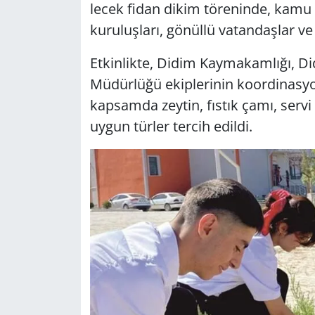
lecek fidan dikim tö­re­nin­de, kamu kur
ku­ru­luş­la­rı, gö­nül­lü va­tan­daş­lar 
Yerel
Et­kin­lik­te, Didim Kay­ma­kam­lı­ğı, 
Mü­dür­lü­ğü ekip­le­ri­nin ko­or­di­nas­y
kap­sam­da zey­tin, fıs­tık çamı, servi v
uygun tür­ler ter­cih edil­di.