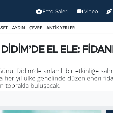
Foto Galeri
Video
ASET
AYDIN
ÇEVRE
ANTİK YERLER
 DİDİM’DE EL ELE: FİDAN
ünü, Didim’de an­lam­lı bir et­kin­li­ğe sahn
la her yıl ülke ge­ne­lin­de dü­zen­le­nen fida
top­rak­la bu­lu­şa­cak.