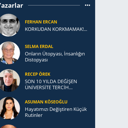
Yazarlar
FERHAN ERCAN
KORKUDAN KORKMAMAK!...
SELMA ERDAL
Onların Ütopyası, İnsanlığın
Distopyası
RECEP ÖREK
SON 10 YILDA DEĞİŞEN
ÜNİVERSİTE TERCİH
DAVRANIŞLARI
ASUMAN KÖSEOĞLU
Ha­ya­tı­mı­zı De­ğiş­ti­ren Küçük
Ru­tin­ler