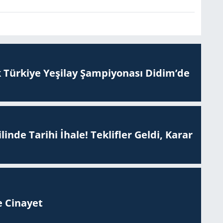
 Tür­ki­ye Ye­şi­lay Şam­pi­yo­na­sı Didim’de
inde Tarihi İhale! Teklifler Geldi, Karar
 Ci­na­yet