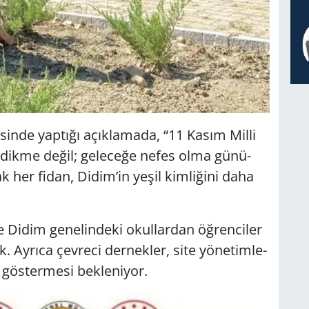
sin­de yap­tı­ğı açık­la­ma­da, “11 Kasım Milli
 dikme değil; ge­le­ce­ğe nefes olma gü­nü­
ak her fidan, Didim’in yeşil kim­li­ği­ni daha
e Didim ge­ne­lin­de­ki okul­lar­dan öğ­ren­ci­ler
cak. Ay­rı­ca çev­re­ci der­nek­ler, site yö­ne­tim­le­
 gös­ter­me­si bek­le­ni­yor.