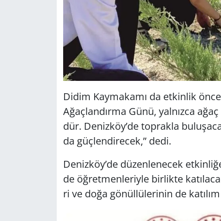
Didim Kay­ma­ka­mı da et­kin­lik ön­ce­
Ağaç­lan­dır­ma Günü, yal­nız­ca ağaç
dür. De­niz­köy’de top­rak­la bu­lu­şa­c
da güç­len­di­recek,” dedi.
De­niz­köy’de dü­zen­le­necek et­kin­li­ğ
de öğ­ret­men­le­riy­le bir­lik­te ka­tı­la­
ri ve doğa gö­nül­lü­le­ri­nin de ka­tı­lım