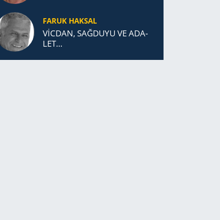
FARUK HAKSAL
VİCDAN, SAĞ­DU­YU VE ADA­
LET…