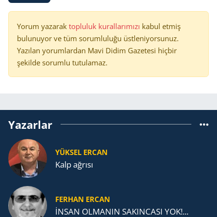
Yorum yazarak
topluluk kurallarımızı
kabul etmiş
bulunuyor ve tüm sorumluluğu üstleniyorsunuz.
Yazılan yorumlardan Mavi Didim Gazetesi hiçbir
şekilde sorumlu tutulamaz.
Yazarlar
YÜKSEL ERCAN
Kalp ağrısı
FERHAN ERCAN
İNSAN OLMANIN SAKINCASI YOK!...