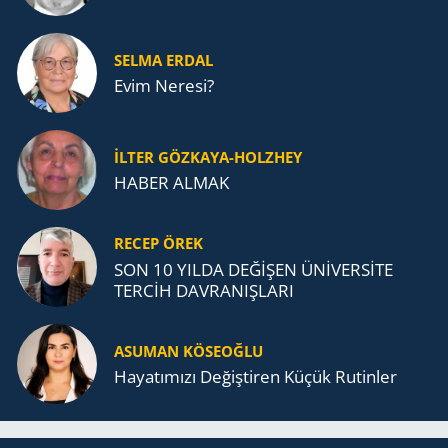
SELMA ERDAL
Evim Neresi?
İLTER GÖZKAYA-HOLZHEY
HABER ALMAK
RECEP ÖREK
SON 10 YILDA DEĞİŞEN ÜNİVERSİTE
TERCİH DAVRANIŞLARI
ASUMAN KÖSEOĞLU
Ha­ya­tı­mı­zı De­ğiş­ti­ren Küçük Ru­tin­ler