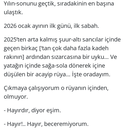
Yılın-sonunu geçtik, sıradakinin en başına
GÜNDEM
ulaştık.
2026 ocak ayının ilk günü, ilk sabah.
HABERDE İNSAN
2025’ten arta kalmış şuur-altı sancılar içinde
KÜLTÜR SANAT
geçen birkaç [‘tan çok daha fazla kadeh
MAGAZİN
rakının] ardından sızarcasına bir uyku… Ve
yatağın içinde sağa-sola dönerek içine
POLİTİKA
düşülen bir acayip rüya… İşte oradayım.
RESMİ İLANLAR
Çıkmaya çalışıyorum o rüyanın içinden,
olmuyor.
SAĞLIK
- Hayırdır, diyor eşim.
SİYASET
- Hayır!.. Hayır, beceremiyorum.
SPOR