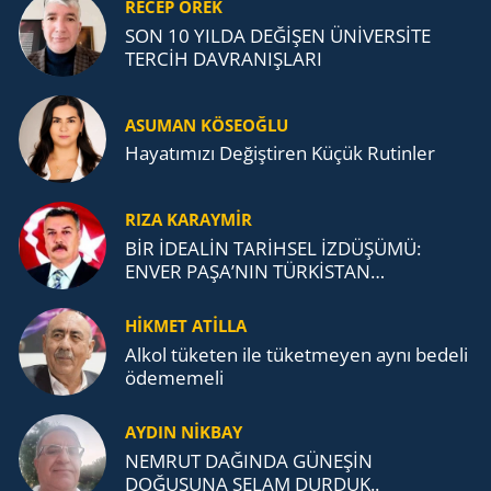
RECEP ÖREK
SON 10 YILDA DEĞİŞEN ÜNİVERSİTE
TERCİH DAVRANIŞLARI
ASUMAN KÖSEOĞLU
Ha­ya­tı­mı­zı De­ğiş­ti­ren Küçük Ru­tin­ler
RIZA KARAYMIR
BİR İDEALİN TARİHSEL İZDÜŞÜMÜ:
ENVER PAŞA’NIN TÜRKİSTAN
MÜCADELESİ VE TÜRK DEVLETLERİ
TEŞKİLATI’NA UZANAN MİRASI
HİKMET ATİLLA
Alkol tü­ke­ten ile tü­ket­me­yen aynı be­de­li
öde­me­me­li
AYDIN NİKBAY
NEMRUT DAĞINDA GÜNEŞİN
DOĞUŞUNA SELAM DURDUK..