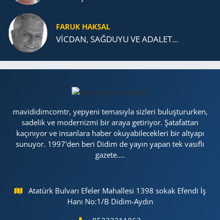
FARUK HAKSAL
VİCDAN, SAĞ­DU­YU VE ADA­LET…
mavididimcomtr, yepyeni temasıyla sizleri buluştururken,
sadelik ve modernizmi bir araya getiriyor. Şatafattan
kaçınıyor ve insanlara haber okuyabilecekleri bir altyapı
sunuyor. 1997'den beri Didim de yayın yapan tek vasıflı
gazete....
Atatürk Bulvarı Efeler Mahallesi 1398 sokak Efendi İş
Hanı No:1/B Didim-Aydın