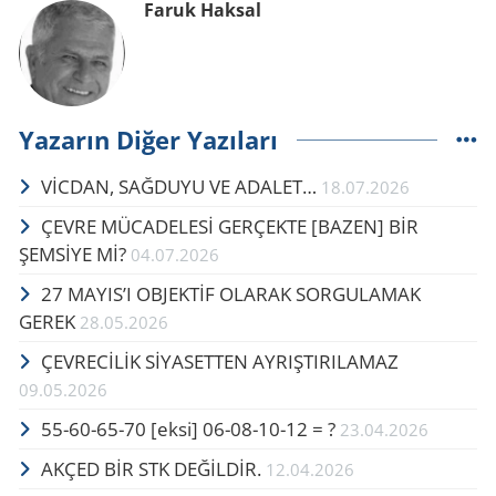
Faruk Haksal
Yazarın Diğer Yazıları
VİCDAN, SAĞ­DU­YU VE ADA­LET…
18.07.2026
ÇEVRE MÜCADELESİ GERÇEKTE ​​​​​​​[BAZEN] BİR
ŞEMSİYE Mİ?
04.07.2026
27 MAYIS’I OB­JEKTİF OLA­RAK SOR­GU­LA­MAK
GEREK
28.05.2026
ÇEVRECİLİK SİYASETTEN AYRIŞTIRILAMAZ
09.05.2026
55-60-65-70 [eksi] 06-08-10-12 = ?
23.04.2026
AKÇED BİR STK DEĞİLDİR.
12.04.2026