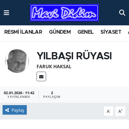
ANTİK YERLER
Nöbetçi Eczaneler
RESMİ İLANLAR
GÜNDEM
GENEL
SİYASET
ASAYİŞ
Hava Durumu
AYDIN
Namaz Vakitleri
YILBAŞI RÜYASI
BİLİM VE TEKNOLOJİ
Trafik Durumu
FARUK HAKSAL
ÇEVRE
Süper Lig Puan Durumu ve Fikstür
02.01.2026 - 11:42
2
EĞİTİM
Tüm Manşetler
YAYINLANMA
PAYLAŞIM
EKONOMİ
Son Dakika Haberleri
Paylaş
-
+
A
A
GENEL
Haber Arşivi