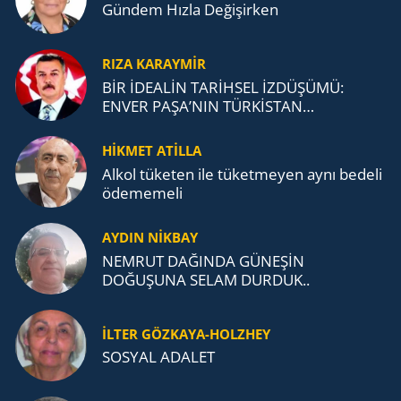
Gündem Hızla Değişirken
RIZA KARAYMIR
BİR İDEALİN TARİHSEL İZDÜŞÜMÜ:
ENVER PAŞA’NIN TÜRKİSTAN
MÜCADELESİ VE TÜRK DEVLETLERİ
TEŞKİLATI’NA UZANAN MİRASI
HİKMET ATİLLA
Alkol tü­ke­ten ile tü­ket­me­yen aynı be­de­li
öde­me­me­li
AYDIN NİKBAY
NEMRUT DAĞINDA GÜNEŞİN
DOĞUŞUNA SELAM DURDUK..
İLTER GÖZKAYA-HOLZHEY
SOSYAL ADALET