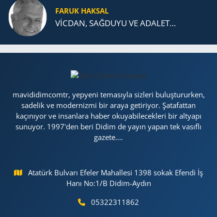
FARUK HAKSAL
VİCDAN, SAĞ­DU­YU VE ADA­LET…
mavididimcomtr, yepyeni temasıyla sizleri buluştururken,
sadelik ve modernizmi bir araya getiriyor. Şatafattan
kaçınıyor ve insanlara haber okuyabilecekleri bir altyapı
sunuyor. 1997'den beri Didim de yayın yapan tek vasıflı
gazete....
Atatürk Bulvarı Efeler Mahallesi 1398 sokak Efendi İş
Hanı No:1/B Didim-Aydın
05322311862