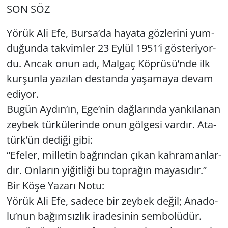
SON SÖZ
Yörük Ali Efe, Bursa’da ha­ya­ta göz­le­ri­ni yum­
du­ğun­da tak­vim­ler 23 Eylül 1951’i gös­te­ri­yor­
du. Ancak onun adı, Mal­gaç Köp­rü­sü’nde ilk
kur­şun­la ya­zı­lan des­tan­da ya­şa­ma­ya devam
edi­yor.
Bugün Aydın’ın, Ege’nin dağ­la­rın­da yan­kı­la­nan
zey­bek tür­kü­le­rin­de onun göl­ge­si var­dır. Ata­
türk’ün de­di­ği gibi:
“Efe­ler, mil­le­tin bağ­rın­dan çıkan kah­ra­man­lar­
dır. On­la­rın yi­ğit­li­ği bu top­ra­ğın ma­ya­sı­dır.”
Bir Köşe Ya­za­rı Notu:
Yörük Ali Efe, sa­de­ce bir zey­bek değil; Ana­do­
lu’nun ba­ğım­sız­lık ira­de­si­nin sem­bo­lü­dür.