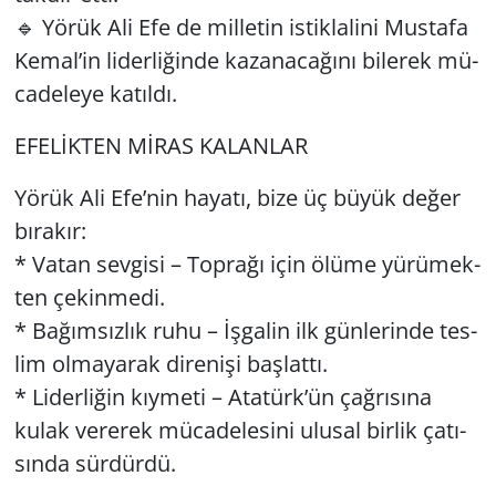
🔹 Yörük Ali Efe de mil­le­tin is­tik­la­li­ni Mus­ta­fa
Kemal’in li­der­li­ğin­de ka­za­na­ca­ğı­nı bi­le­rek mü­
ca­de­le­ye ka­tıl­dı.
EFELİKTEN MİRAS KA­LAN­LAR
Yörük Ali Efe’nin ha­ya­tı, bize üç büyük değer
bı­ra­kır:
* Vatan sev­gi­si – Top­ra­ğı için ölüme yü­rü­mek­
ten çe­kin­me­di.
* Ba­ğım­sız­lık ruhu – İşga­lin ilk gün­le­rin­de tes­
lim ol­ma­ya­rak di­re­ni­şi baş­lat­tı.
* Li­der­li­ğin kıy­me­ti – Ata­türk’ün çağ­rı­sı­na
kulak ve­re­rek mü­ca­de­le­si­ni ulu­sal bir­lik ça­tı­
sın­da sür­dür­dü.