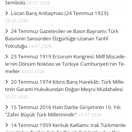
Sembolü
26.07.2026
Lozan Barış Ant­laş­ma­sı (24 Tem­muz 1923):
25.07.2026
24 Temmuz Gazeteciler ve Basın Bayramı: Türk
Basınının Sansürden Özgürlüğe Uzanan Tarihî
Yolculuğu
24.07.2026
23 Tem­muz 1919 Er­zu­rum Kong­re­si: Millî Mü­ca­de­
le'nin Dönüm Nok­ta­sı ve Tür­ki­ye Cum­hu­ri­ye­ti'nin Te­
mel­le­r
23.07.2026
20 Tem­muz 1974 Kıb­rıs Barış Ha­re­kâ­tı: Türk Mil­le­
ti­nin Ga­ran­ti Hu­ku­kun­dan Doğan Meşru Mü­da­ha­le­si
20.07.2026
15 Tem­muz 2016 Hain Darbe Gi­ri­şi­mi­nin 10. Yılı:
"Zafer Büyük Türk Mil­le­ti­nin­dir"
15.07.2026
14 Tem­muz 1959 Ker­kük Kat­li­amı: Irak Türk­men­le­