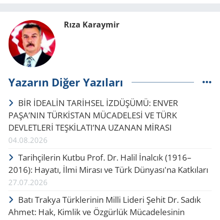
Rıza Karaymir
Yazarın Diğer Yazıları
BİR İDEALİN TARİHSEL İZDÜŞÜMÜ: ENVER
PAŞA’NIN TÜRKİSTAN MÜCADELESİ VE TÜRK
DEVLETLERİ TEŞKİLATI’NA UZANAN MİRASI
04.08.2026
Tarihçilerin Kutbu Prof. Dr. Halil İnalcık (1916–
2016): Hayatı, İlmi Mirası ve Türk Dünyası'na Katkıları
27.07.2026
Batı Trakya Türklerinin Milli Lideri Şehit Dr. Sadık
Ahmet: Hak, Kimlik ve Özgürlük Mücadelesinin