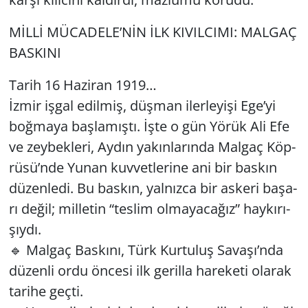
MİLLİ MÜ­CA­DE­LE’NİN İLK KI­VIL­CI­MI: MAL­GAÇ
Yerel
BAS­KI­NI
Tarih 16 Ha­zi­ran 1919…
İzmir işgal edil­miş, düş­man iler­le­yi­şi Ege’yi
boğ­ma­ya baş­la­mış­tı. İşte o gün Yörük Ali Efe
ve zey­bek­le­ri, Aydın ya­kın­la­rın­da Mal­gaç Köp­
rü­sü’nde Yunan kuv­vet­le­ri­ne ani bir bas­kın
dü­zen­le­di. Bu bas­kın, yal­nız­ca bir as­ke­ri ba­şa­
rı değil; mil­le­tin “tes­lim ol­ma­ya­ca­ğız” hay­kı­rı­
şıy­dı.
🔹 Mal­gaç Bas­kı­nı, Türk Kur­tu­luş Sa­va­şı’nda
dü­zen­li ordu ön­ce­si ilk ge­ril­la ha­re­ke­ti ola­rak
ta­ri­he geçti.