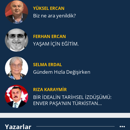
YÜKSEL ERCAN
Biz ne ara yenildik?
FERHAN ERCAN
YAŞAM İÇİN EĞİTİM.
SELMA ERDAL
Gündem Hızla Değişirken
RIZA KARAYMIR
BİR İDEALİN TARİHSEL İZDÜŞÜMÜ:
ENVER PAŞA’NIN TÜRKİSTAN
MÜCADELESİ VE TÜRK DEVLETLERİ
TEŞKİLATI’NA UZANAN MİRASI
Yazarlar