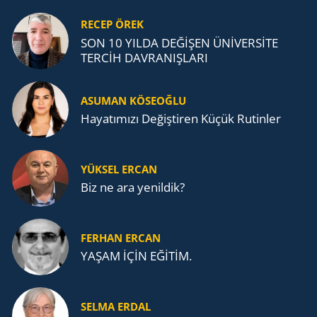
RECEP ÖREK
SON 10 YILDA DEĞİŞEN ÜNİVERSİTE
TERCİH DAVRANIŞLARI
ASUMAN KÖSEOĞLU
Ha­ya­tı­mı­zı De­ğiş­ti­ren Küçük Ru­tin­ler
YÜKSEL ERCAN
Biz ne ara yenildik?
FERHAN ERCAN
YAŞAM İÇİN EĞİTİM.
SELMA ERDAL