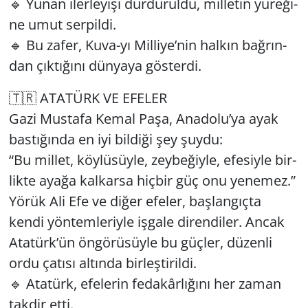
🔹 Yunan iler­le­yi­şi dur­du­rul­du, mil­le­tin yü­re­ği­
ne umut ser­pil­di.
🔹 Bu zafer, Ku­va-yı Mil­li­ye’nin hal­kın bağ­rın­
dan çık­tı­ğı­nı dün­ya­ya gös­ter­di.
🇹🇷 ATA­TÜRK VE EFE­LER
Gazi Mus­ta­fa Kemal Paşa, Ana­do­lu’ya ayak
bas­tı­ğın­da en iyi bil­di­ği şey şuydu:
“Bu mil­let, köy­lü­süy­le, zey­be­ğiy­le, efe­siy­le bir­
lik­te ayağa kal­kar­sa hiç­bir güç onu ye­ne­mez.”
Yörük Ali Efe ve diğer efe­ler, baş­lan­gıç­ta
kendi yön­tem­le­riy­le iş­ga­le di­ren­di­ler. Ancak
Ata­türk’ün ön­gö­rü­süy­le bu güç­ler, dü­zen­li
ordu ça­tı­sı al­tın­da bir­leş­ti­ril­di.
🔹 Ata­türk, efe­le­rin fe­da­kâr­lı­ğı­nı her zaman
tak­dir etti.