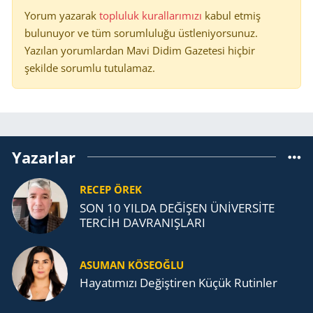
Yorum yazarak
topluluk kurallarımızı
kabul etmiş
bulunuyor ve tüm sorumluluğu üstleniyorsunuz.
Yazılan yorumlardan Mavi Didim Gazetesi hiçbir
şekilde sorumlu tutulamaz.
Yazarlar
RECEP ÖREK
SON 10 YILDA DEĞİŞEN ÜNİVERSİTE
TERCİH DAVRANIŞLARI
ASUMAN KÖSEOĞLU
Ha­ya­tı­mı­zı De­ğiş­ti­ren Küçük Ru­tin­ler