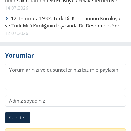
ri­nin Yakın Ta­ri­hin­de­ki En Büyük Fe­la­ket­ler­den Biri
14.07.2026
12 Tem­muz 1932: Türk Dil Ku­ru­mu­nun Ku­ru­lu­şu
ve Türk Millî Kim­li­ği­nin İnşa­sın­da Dil Dev­ri­mi­nin Yeri
12.07.2026
Yorumlar
Gönder