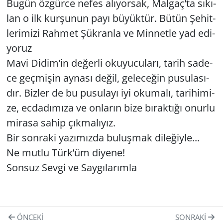
Bugün öz­gür­ce nefes alı­yor­sak, Mal­gaç’ta sı­kı­
lan o ilk kur­şu­nun payı bü­yük­tür. Bütün Şe­hit­
le­ri­mi­zi Rah­met Şük­ran­la ve Min­net­le yad edi­
yo­ruz
Mavi Didim’in de­ğer­li oku­yu­cu­la­rı, tarih sa­de­
ce geç­mi­şin ay­na­sı değil, ge­le­ce­ğin pu­su­la­sı­
dır. Biz­ler de bu pu­su­la­yı iyi oku­ma­lı, ta­ri­hi­mi­
ze, ec­da­dı­mı­za ve on­la­rın bize bı­rak­tı­ğı onur­lu
mi­ra­sa sahip çık­ma­lı­yız.
Bir son­ra­ki ya­zı­mız­da bu­luş­mak di­le­ğiy­le...
Ne mutlu Türk’üm di­ye­ne!
Son­suz Sevgi ve Say­gı­la­rım­la
ÖNCEKI
SONRAKI