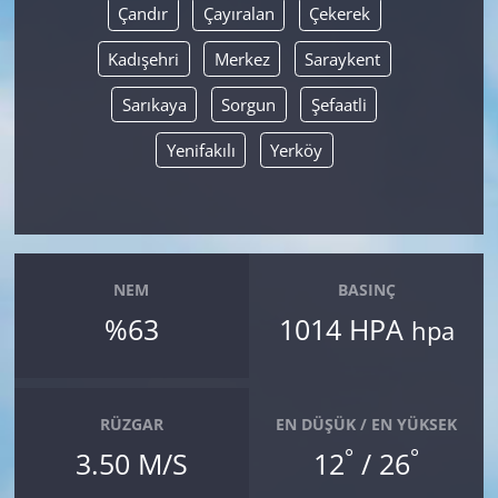
Çandır
Çayıralan
Çekerek
Kadışehri
Merkez
Saraykent
Sarıkaya
Sorgun
Şefaatli
Yenifakılı
Yerköy
NEM
BASINÇ
%63
1014 HPA
hpa
RÜZGAR
EN DÜŞÜK / EN YÜKSEK
°
°
3.50 M/S
12
/ 26