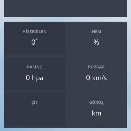
HISSEDILEN
NEM
°
0
%
BASINÇ
RÜZGAR
0
0
hpa
km/s
ÇIY
GÖRÜŞ
km