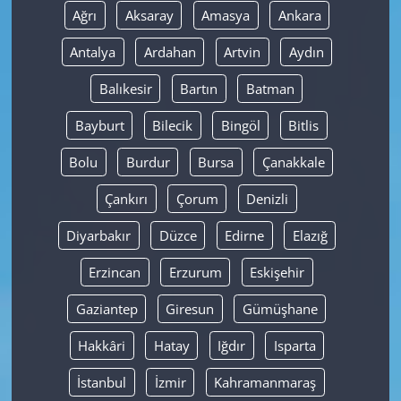
Ağrı
Aksaray
Amasya
Ankara
Yerel
Antalya
Ardahan
Artvin
Aydın
Balıkesir
Bartın
Batman
Bayburt
Bilecik
Bingöl
Bitlis
Bolu
Burdur
Bursa
Çanakkale
Çankırı
Çorum
Denizli
Diyarbakır
Düzce
Edirne
Elazığ
Erzincan
Erzurum
Eskişehir
Gaziantep
Giresun
Gümüşhane
Hakkâri
Hatay
Iğdır
Isparta
İstanbul
İzmir
Kahramanmaraş