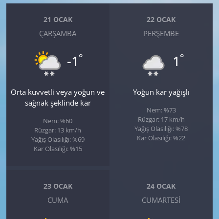
21 OCAK
22 OCAK
ÇARŞAMBA
PERŞEMBE
°
°
-1
1
Orta kuvvetli veya yoğun ve
Yoğun kar yağışlı
sağnak şeklinde kar
Nem: %73
Rüzgar: 17 km/h
Nem: %60
Yağış Olasılığı: %78
Rüzgar: 13 km/h
Kar Olasılığı: %22
Yağış Olasılığı: %69
Kar Olasılığı: %15
23 OCAK
24 OCAK
CUMA
CUMARTESI