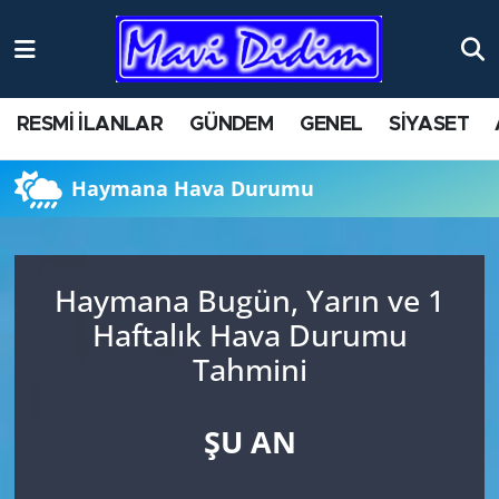
ANTİK YERLER
Nöbetçi Eczaneler
RESMİ İLANLAR
GÜNDEM
GENEL
SİYASET
ASAYİŞ
Hava Durumu
Haymana Hava Durumu
AYDIN
Namaz Vakitleri
BİLİM VE TEKNOLOJİ
Trafik Durumu
Haymana Bugün, Yarın ve 1
ÇEVRE
Süper Lig Puan Durumu ve Fikstür
Haftalık Hava Durumu
Tahmini
EĞİTİM
Tüm Manşetler
EKONOMİ
Son Dakika Haberleri
ŞU AN
GENEL
Haber Arşivi