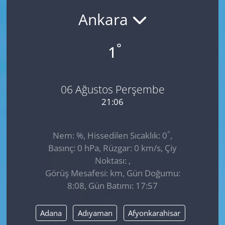
Ankara
GÜNDEM
HABERDE İNSAN
°
1
KÜLTÜR SANAT
06 Ağustos Perşembe
MAGAZİN
21:06
POLİTİKA
°
Nem: %, Hissedilen Sıcaklık: 0
,
RESMİ İLANLAR
Basınç: 0 hPa, Rüzgar: 0 km/s, Çiy
Noktası: ,
SAĞLIK
Görüş Mesafesi: km, Gün Doğumu:
8:08, Gün Batımı: 17:57
SİYASET
Adana
Adıyaman
Afyonkarahisar
SPOR