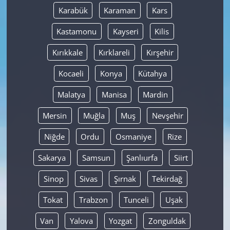
Karabük
Karaman
Kars
Kastamonu
Kayseri
Kilis
Kırıkkale
Kırklareli
Kırşehir
Kocaeli
Konya
Kütahya
Malatya
Manisa
Mardin
Mersin
Muğla
Muş
Nevşehir
Niğde
Ordu
Osmaniye
Rize
Sakarya
Samsun
Şanlıurfa
Siirt
Sinop
Sivas
Şırnak
Tekirdağ
Tokat
Trabzon
Tunceli
Uşak
Van
Yalova
Yozgat
Zonguldak