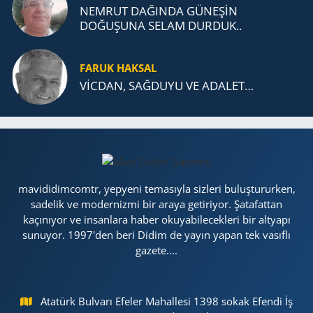
NEMRUT DAĞINDA GÜNEŞİN
DOĞUŞUNA SELAM DURDUK..
FARUK HAKSAL
VİCDAN, SAĞ­DU­YU VE ADA­LET…
mavididimcomtr, yepyeni temasıyla sizleri buluştururken,
sadelik ve modernizmi bir araya getiriyor. Şatafattan
kaçınıyor ve insanlara haber okuyabilecekleri bir altyapı
sunuyor. 1997'den beri Didim de yayın yapan tek vasıflı
gazete....
Atatürk Bulvarı Efeler Mahallesi 1398 sokak Efendi İş