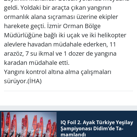
geldi. Yoldaki bir araçta çıkan yangının
Yerel
ormanlık alana sıçraması üzerine ekipler
harekete geçti. İzmir Orman Bölge
Müdürlüğüne bağlı iki uçak ve iki helikopter
alevlere havadan müdahale ederken, 11
arazöz, 7 su ikmal ve 1 dozer de yangına
karadan müdahale etti.
Yangını kontrol altına alma çalışmaları
sürüyor.(İHA)
IQ Foil 2. Ayak Tür­ki­ye Ye­şi­lay
Şam­pi­yo­na­sı Didim’de Ta­
mam­lan­dı