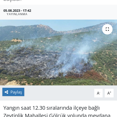
GÜNDEM
05.08.2023 - 17:42
YAYINLANMA
HABERDE İNSAN
KÜLTÜR SANAT
MAGAZİN
POLİTİKA
RESMİ İLANLAR
SAĞLIK
Paylaş
-
+
A
A
SİYASET
Yangın saat 12.30 sıralarında ilçeye bağlı
Zeytinlik Mahallesi Gölcük yolunda meydana
SPOR