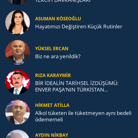
ASUMAN KÖSEOĞLU
Ha­ya­tı­mı­zı De­ğiş­ti­ren Küçük Ru­tin­ler
YÜKSEL ERCAN
Biz ne ara yenildik?
RIZA KARAYMIR
BİR İDEALİN TARİHSEL İZDÜŞÜMÜ:
ENVER PAŞA’NIN TÜRKİSTAN
MÜCADELESİ VE TÜRK DEVLETLERİ
TEŞKİLATI’NA UZANAN MİRASI
HİKMET ATİLLA
Alkol tü­ke­ten ile tü­ket­me­yen aynı be­de­li
öde­me­me­li
AYDIN NİKBAY