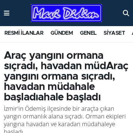
ANTİK YERLER
Nöbetçi Eczaneler
RESMİ İLANLAR
GÜNDEM
GENEL
SİYASET
ASAYİŞ
Hava Durumu
AYDIN
Namaz Vakitleri
Araç yangını ormana
sıçradı, havadan müdAraç
BİLİM VE TEKNOLOJİ
Trafik Durumu
yangını ormana sıçradı,
ÇEVRE
Süper Lig Puan Durumu ve Fikstür
havadan müdahale
başladıahale başladı
EĞİTİM
Tüm Manşetler
İzmir'in Ödemiş ilçesinde bir araçta çıkan
EKONOMİ
Son Dakika Haberleri
yangın ormanlık alana sıçradı. Orman ekipleri
yangına havadan ve karadan müdahaleye
GENEL
Haber Arşivi
başladı.