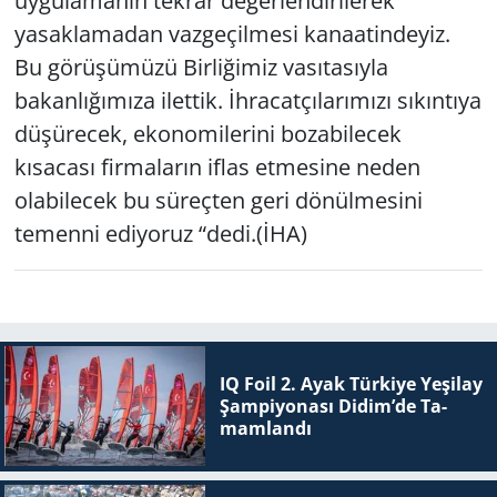
uygulamanın tekrar değerlendirilerek
yasaklamadan vazgeçilmesi kanaatindeyiz.
Bu görüşümüzü Birliğimiz vasıtasıyla
bakanlığımıza ilettik. İhracatçılarımızı sıkıntıya
düşürecek, ekonomilerini bozabilecek
kısacası firmaların iflas etmesine neden
olabilecek bu süreçten geri dönülmesini
temenni ediyoruz “dedi.(İHA)
IQ Foil 2. Ayak Tür­ki­ye Ye­şi­lay
Şam­pi­yo­na­sı Didim’de Ta­
mam­lan­dı