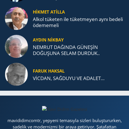
MÜCADELESİ VE TÜRK DEVLETLERİ
TEŞKİLATI’NA UZANAN MİRASI
HİKMET ATİLLA
Alkol tü­ke­ten ile tü­ket­me­yen aynı be­de­li
öde­me­me­li
AYDIN NİKBAY
NEMRUT DAĞINDA GÜNEŞİN
DOĞUŞUNA SELAM DURDUK..
FARUK HAKSAL
VİCDAN, SAĞ­DU­YU VE ADA­LET…
mavididimcomtr, yepyeni temasıyla sizleri buluştururken,
sadelik ve modernizmi bir araya getiriyor. Şatafattan