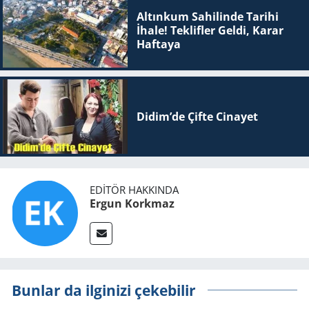
Altınkum Sahilinde Tarihi
İhale! Teklifler Geldi, Karar
Haftaya
Didim’de Çifte Ci­na­yet
EDITÖR HAKKINDA
Ergun Korkmaz
Bunlar da ilginizi çekebilir