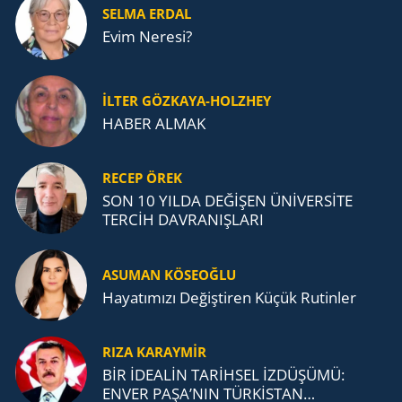
SELMA ERDAL
Evim Neresi?
İLTER GÖZKAYA-HOLZHEY
HABER ALMAK
RECEP ÖREK
SON 10 YILDA DEĞİŞEN ÜNİVERSİTE
TERCİH DAVRANIŞLARI
ASUMAN KÖSEOĞLU
Ha­ya­tı­mı­zı De­ğiş­ti­ren Küçük Ru­tin­ler
RIZA KARAYMIR
BİR İDEALİN TARİHSEL İZDÜŞÜMÜ:
ENVER PAŞA’NIN TÜRKİSTAN