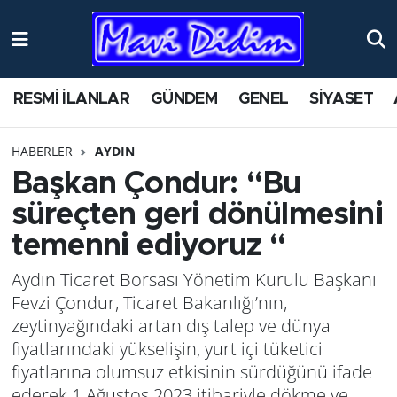
ANTİK YERLER
Nöbetçi Eczaneler
RESMİ İLANLAR
GÜNDEM
GENEL
SİYASET
ASAYİŞ
Hava Durumu
HABERLER
AYDIN
AYDIN
Namaz Vakitleri
Başkan Çondur: “Bu
BİLİM VE TEKNOLOJİ
Trafik Durumu
süreçten geri dönülmesini
temenni ediyoruz “
ÇEVRE
Süper Lig Puan Durumu ve Fikstür
Aydın Ticaret Borsası Yönetim Kurulu Başkanı
EĞİTİM
Tüm Manşetler
Fevzi Çondur, Ticaret Bakanlığı’nın,
zeytinyağındaki artan dış talep ve dünya
EKONOMİ
Son Dakika Haberleri
fiyatlarındaki yükselişin, yurt içi tüketici
fiyatlarına olumsuz etkisinin sürdüğünü ifade
GENEL
Haber Arşivi
ederek 1 Ağustos 2023 itibariyle dökme ve