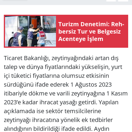
Yerel
Tu­rizm De­ne­ti­mi: Reh­
ber­siz Tur ve Bel­ge­siz
Acen­te­ye İşlem
Ticaret Bakanlığı, zeytinyağındaki artan dış
talep ve dünya fiyatlarındaki yükselişin, yurt
içi tüketici fiyatlarına olumsuz etkisinin
sürdüğünü ifade ederek 1 Ağustos 2023
itibariyle dökme ve varili zeytinyağına 1 Kasım
2023’e kadar ihracat yasağı getirdi. Yapılan
açıklamada ise sektör temsilcilerine
zeytinyağı ihracatına yönelik ek tedbirler
alındığının bildirildiği ifade edildi. Aydın