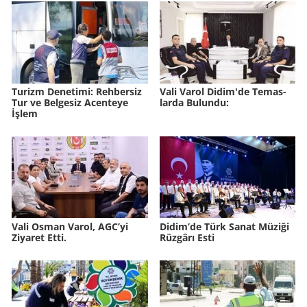
Tu­rizm De­ne­ti­mi: Reh­ber­siz
Vali Varol Didim'de Te­mas­
Tur ve Bel­ge­siz Acen­te­ye
lar­da Bu­lun­du:
İşlem
Vali Osman Varol, AGC’yi
Didim’de Türk Sanat Mü­zi­ği
Ziyaret Etti.
Rüz­gâ­rı Esti