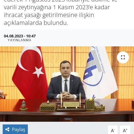
varili zeytinyağına 1 Kasım 2023’e kadar
GÜNDEM
ihracat yasağı getirilmesine ilişkin
açıklamalarda bulundu.
HABERDE İNSAN
04.08.2023 - 10:47
KÜLTÜR SANAT
YAYINLANMA
MAGAZİN
POLİTİKA
RESMİ İLANLAR
SAĞLIK
SİYASET
Paylaş
-
+
A
A
SPOR