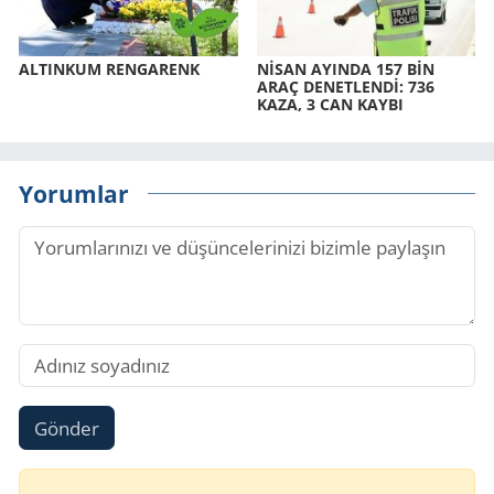
AL­TIN­KUM REN­GA­RENK
NİSAN AYIN­DA 157 BİN
ARAÇ DE­NET­LENDİ: 736
KAZA, 3 CAN KAYBI
Yorumlar
Gönder