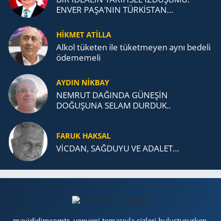
ENVER PAŞA’NIN TÜRKİSTAN
MÜCADELESİ VE TÜRK DEVLETLERİ
TEŞKİLATI’NA UZANAN MİRASI
HİKMET ATİLLA
Alkol tü­ke­ten ile tü­ket­me­yen aynı be­de­li
öde­me­me­li
AYDIN NİKBAY
NEMRUT DAĞINDA GÜNEŞİN
DOĞUŞUNA SELAM DURDUK..
FARUK HAKSAL
VİCDAN, SAĞ­DU­YU VE ADA­LET…
mavididimcomtr, yepyeni temasıyla sizleri buluştururken,