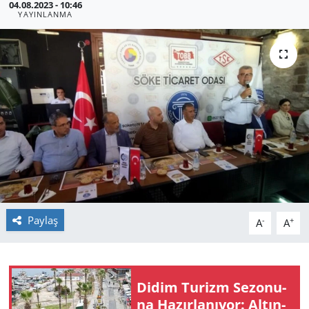
04.08.2023 - 10:46
YAYINLANMA
GÜNDEM
HABERDE İNSAN
KÜLTÜR SANAT
MAGAZİN
POLİTİKA
RESMİ İLANLAR
Paylaş
-
+
A
A
SAĞLIK
SİYASET
Didim Tu­rizm Se­zo­nu­
na Ha­zır­la­nı­yor: Al­tın­
SPOR