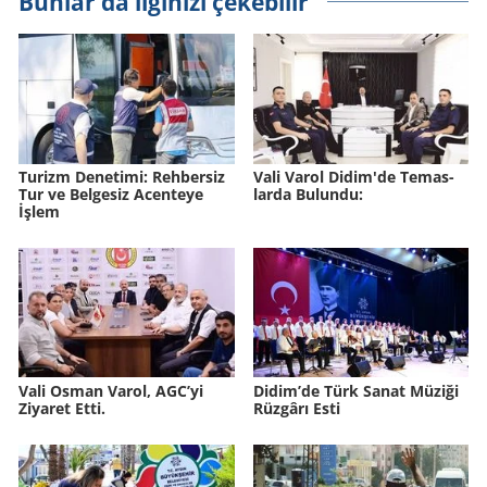
Bunlar da ilginizi çekebilir
Tu­rizm De­ne­ti­mi: Reh­ber­siz
Vali Varol Didim'de Te­mas­
Tur ve Bel­ge­siz Acen­te­ye
lar­da Bu­lun­du:
İşlem
Vali Osman Varol, AGC’yi
Didim’de Türk Sanat Mü­zi­ği
Ziyaret Etti.
Rüz­gâ­rı Esti