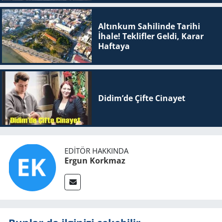
Altınkum Sahilinde Tarihi
İhale! Teklifler Geldi, Karar
Haftaya
Didim’de Çifte Ci­na­yet
EDITÖR HAKKINDA
Ergun Korkmaz