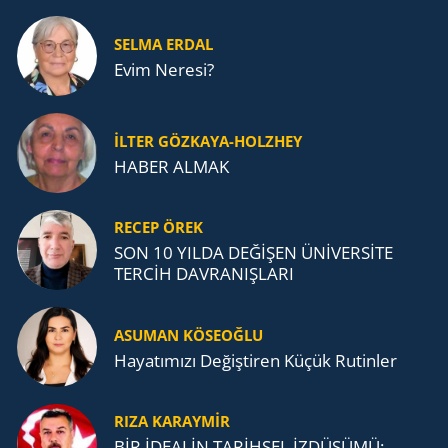
SELMA ERDAL
Evim Neresi?
İLTER GÖZKAYA-HOLZHEY
HABER ALMAK
RECEP ÖREK
SON 10 YILDA DEĞİŞEN ÜNİVERSİTE
TERCİH DAVRANIŞLARI
ASUMAN KÖSEOĞLU
Ha­ya­tı­mı­zı De­ğiş­ti­ren Küçük Ru­tin­ler
RIZA KARAYMIR
BİR İDEALİN TARİHSEL İZDÜŞÜMÜ: