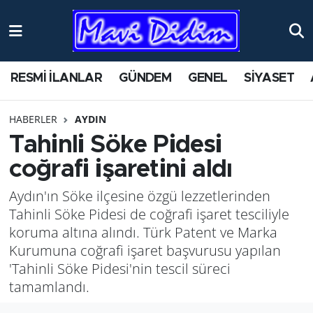
ANTİK YERLER
Nöbetçi Eczaneler
RESMİ İLANLAR
GÜNDEM
GENEL
SİYASET
ASAYİŞ
Hava Durumu
HABERLER
AYDIN
AYDIN
Namaz Vakitleri
Tahinli Söke Pidesi
BİLİM VE TEKNOLOJİ
Trafik Durumu
coğrafi işaretini aldı
Aydın'ın Söke ilçesine özgü lezzetlerinden
ÇEVRE
Süper Lig Puan Durumu ve Fikstür
Tahinli Söke Pidesi de coğrafi işaret tesciliyle
EĞİTİM
Tüm Manşetler
koruma altına alındı. Türk Patent ve Marka
Kurumuna coğrafi işaret başvurusu yapılan
EKONOMİ
Son Dakika Haberleri
'Tahinli Söke Pidesi'nin tescil süreci
tamamlandı.
GENEL
Haber Arşivi