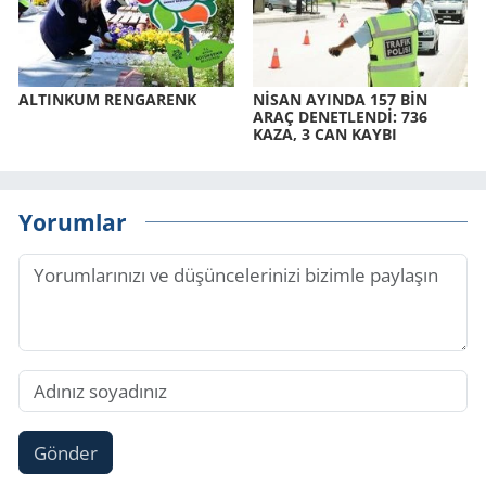
AL­TIN­KUM REN­GA­RENK
NİSAN AYIN­DA 157 BİN
ARAÇ DE­NET­LENDİ: 736
KAZA, 3 CAN KAYBI
Yorumlar
Gönder