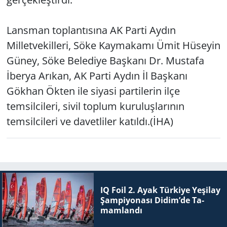
Lansman toplantısına AK Parti Aydın
Milletvekilleri, Söke Kaymakamı Ümit Hüseyin
Güney, Söke Belediye Başkanı Dr. Mustafa
İberya Arıkan, AK Parti Aydın İl Başkanı
Gökhan Ökten ile siyasi partilerin ilçe
temsilcileri, sivil toplum kuruluşlarının
temsilcileri ve davetliler katıldı.(İHA)
IQ Foil 2. Ayak Tür­ki­ye Ye­şi­lay
Şam­pi­yo­na­sı Didim’de Ta­
mam­lan­dı