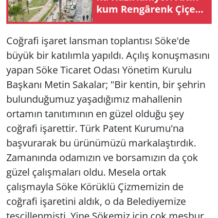
kum Ren­gâ­renk Çi­çek­
ler­le Do­na­tıl­dı
Yerel
Coğrafi işaret lansman toplantısı Söke'de
büyük bir katılımla yapıldı. Açılış konuşmasını
yapan Söke Ticaret Odası Yönetim Kurulu
Başkanı Metin Sakalar; "Bir kentin, bir şehrin
bulunduğumuz yaşadığımız mahallenin
ortamın tanıtımının en güzel olduğu şey
coğrafi işarettir. Türk Patent Kurumu'na
başvurarak bu ürünümüzü markalaştırdık.
Zamanında odamızın ve borsamızın da çok
güzel çalışmaları oldu. Mesela ortak
çalışmayla Söke Körüklü Çizmemizin de
coğrafi işaretini aldık, o da Belediyemize
tescillenmişti. Yine Sökemiz için çok meşhur