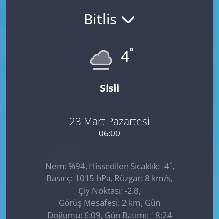
Bitlis
GÜNDEM
HABERDE İNSAN
°
4
KÜLTÜR SANAT
Sisli
MAGAZİN
POLİTİKA
23 Mart Pazartesi
06:00
RESMİ İLANLAR
°
Nem: %94, Hissedilen Sıcaklık: -4
,
SAĞLIK
Basınç: 1015 hPa, Rüzgar: 8 km/s,
Çiy Noktası: -2.8,
SİYASET
Görüş Mesafesi: 2 km, Gün
Doğumu: 6:09, Gün Batımı: 18:24
SPOR