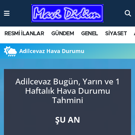
ANTİK YERLER
Nöbetçi Eczaneler
RESMİ İLANLAR
GÜNDEM
GENEL
SİYASET
ASAYİŞ
Hava Durumu
Adilcevaz Hava Durumu
AYDIN
Namaz Vakitleri
BİLİM VE TEKNOLOJİ
Trafik Durumu
Adilcevaz Bugün, Yarın ve 1
ÇEVRE
Süper Lig Puan Durumu ve Fikstür
Haftalık Hava Durumu
Tahmini
EĞİTİM
Tüm Manşetler
EKONOMİ
Son Dakika Haberleri
ŞU AN
GENEL
Haber Arşivi