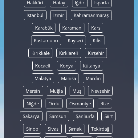
Hakkâri
Hatay
Iğdır
Isparta
İstanbul
İzmir
Kahramanmaraş
Karabük
Karaman
Kars
Kastamonu
Kayseri
Kilis
Kırıkkale
Kırklareli
Kırşehir
Kocaeli
Konya
Kütahya
Malatya
Manisa
Mardin
Mersin
Muğla
Muş
Nevşehir
Niğde
Ordu
Osmaniye
Rize
Sakarya
Samsun
Şanlıurfa
Siirt
Sinop
Sivas
Şırnak
Tekirdağ