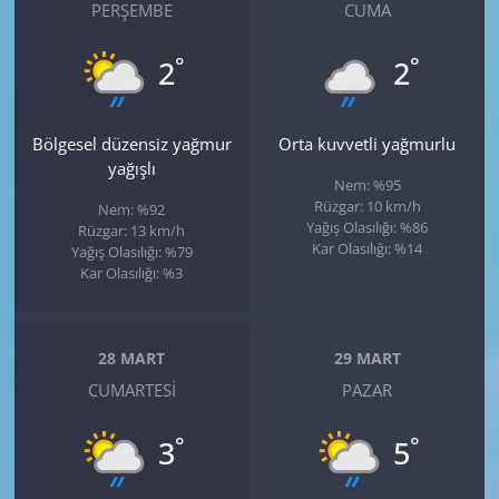
PERŞEMBE
CUMA
°
°
2
2
Bölgesel düzensiz yağmur
Orta kuvvetli yağmurlu
yağışlı
Nem: %95
Rüzgar: 10 km/h
Nem: %92
Yağış Olasılığı: %86
Rüzgar: 13 km/h
Kar Olasılığı: %14
Yağış Olasılığı: %79
Kar Olasılığı: %3
28 MART
29 MART
CUMARTESI
PAZAR
°
°
3
5