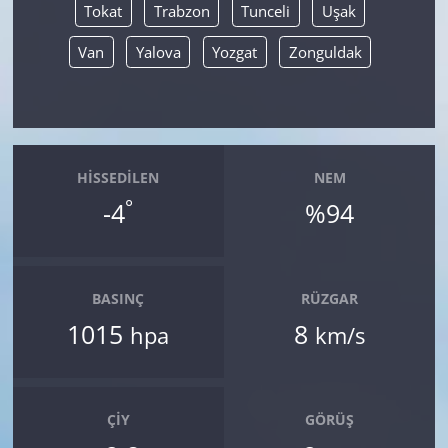
Tokat
Trabzon
Tunceli
Uşak
Van
Yalova
Yozgat
Zonguldak
HISSEDILEN
NEM
°
-4
%94
BASINÇ
RÜZGAR
1015
8
hpa
km/s
ÇIY
GÖRÜŞ