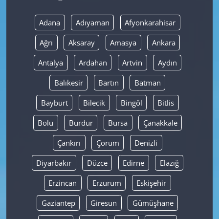
Yerel
Adana
Adıyaman
Afyonkarahisar
Ağrı
Aksaray
Amasya
Ankara
Antalya
Ardahan
Artvin
Aydın
Balıkesir
Bartın
Batman
Bayburt
Bilecik
Bingöl
Bitlis
Bolu
Burdur
Bursa
Çanakkale
Çankırı
Çorum
Denizli
Diyarbakır
Düzce
Edirne
Elazığ
Erzincan
Erzurum
Eskişehir
Gaziantep
Giresun
Gümüşhane