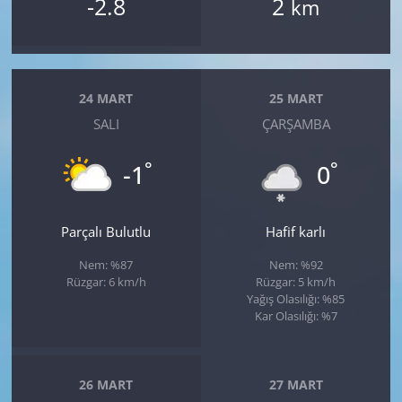
-2.8
2
km
24 MART
25 MART
SALI
ÇARŞAMBA
°
°
-1
0
Parçalı Bulutlu
Hafif karlı
Nem: %87
Nem: %92
Rüzgar: 6 km/h
Rüzgar: 5 km/h
Yağış Olasılığı: %85
Kar Olasılığı: %7
26 MART
27 MART