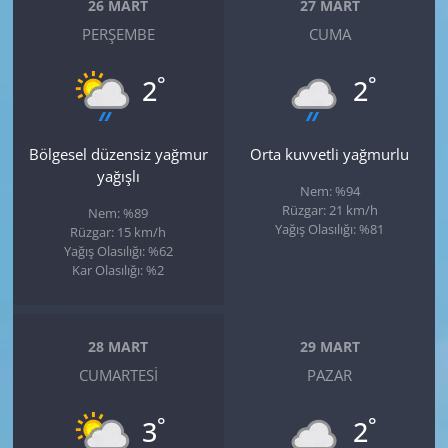
26 MART
27 MART
PERŞEMBE
CUMA
°
°
2
2
Bölgesel düzensiz yağmur
Orta kuvvetli yağmurlu
yağışlı
Nem: %94
Rüzgar: 21 km/h
Nem: %89
Yağış Olasılığı: %81
Rüzgar: 15 km/h
Yağış Olasılığı: %62
Kar Olasılığı: %2
28 MART
29 MART
CUMARTESI
PAZAR
°
°
3
2