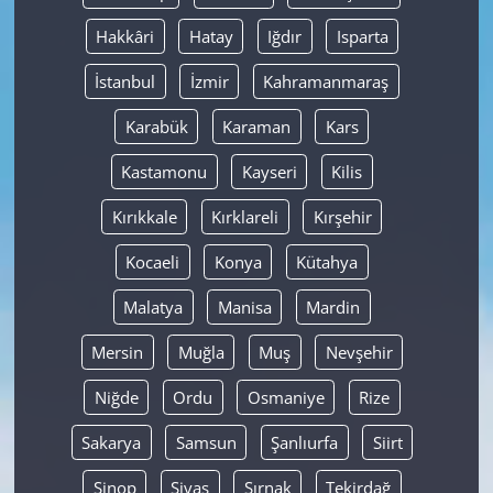
Hakkâri
Hatay
Iğdır
Isparta
İstanbul
İzmir
Kahramanmaraş
Karabük
Karaman
Kars
Kastamonu
Kayseri
Kilis
Kırıkkale
Kırklareli
Kırşehir
Kocaeli
Konya
Kütahya
Malatya
Manisa
Mardin
Mersin
Muğla
Muş
Nevşehir
Niğde
Ordu
Osmaniye
Rize
Sakarya
Samsun
Şanlıurfa
Siirt
Sinop
Sivas
Şırnak
Tekirdağ