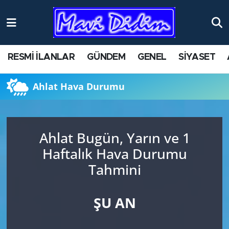
ANTİK YERLER
Nöbetçi Eczaneler
RESMİ İLANLAR
GÜNDEM
GENEL
SİYASET
ASAYİŞ
Hava Durumu
Ahlat Hava Durumu
AYDIN
Namaz Vakitleri
BİLİM VE TEKNOLOJİ
Trafik Durumu
Ahlat Bugün, Yarın ve 1
ÇEVRE
Süper Lig Puan Durumu ve Fikstür
Haftalık Hava Durumu
Tahmini
EĞİTİM
Tüm Manşetler
EKONOMİ
Son Dakika Haberleri
ŞU AN
GENEL
Haber Arşivi