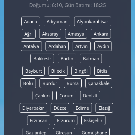
Doğumu: 6:10, Gün Batımı: 18:25
Yerel
Adana
Adıyaman
Afyonkarahisar
Ağrı
Aksaray
Amasya
Ankara
Antalya
Ardahan
Artvin
Aydın
Balıkesir
Bartın
Batman
Bayburt
Bilecik
Bingöl
Bitlis
Bolu
Burdur
Bursa
Çanakkale
Çankırı
Çorum
Denizli
Diyarbakır
Düzce
Edirne
Elazığ
Erzincan
Erzurum
Eskişehir
Gaziantep
Giresun
Gümüşhane