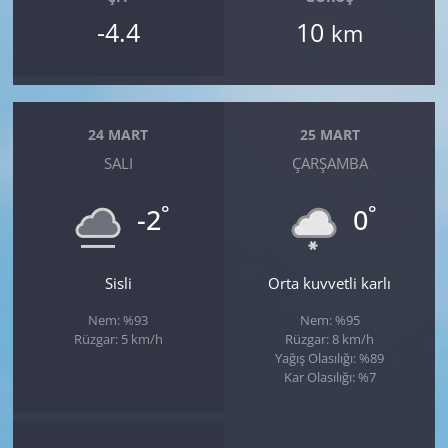
-4.4
10
km
24 MART
25 MART
SALI
ÇARŞAMBA
°
°
-2
0
Sisli
Orta kuvvetli karlı
Nem: %93
Nem: %95
Rüzgar: 5 km/h
Rüzgar: 8 km/h
Yağış Olasılığı: %89
Kar Olasılığı: %7