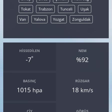
Tokat
Trabzon
Tunceli
Uşak
Van
Yalova
Yozgat
Zonguldak
HISSEDILEN
NEM
°
-7
%92
BASINÇ
RÜZGAR
1015
18
hpa
km/s
ÇIY
GÖRÜŞ