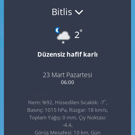
Bitlis
GÜNDEM
HABERDE İNSAN
°
2
KÜLTÜR SANAT
Düzensiz hafif karlı
MAGAZİN
POLİTİKA
23 Mart Pazartesi
06:00
RESMİ İLANLAR
°
Nem: %92, Hissedilen Sıcaklık: -7
,
SAĞLIK
Basınç: 1015 hPa, Rüzgar: 18 km/s,
Toplam Yağış: 0 mm, Çiy Noktası:
SİYASET
-4.4,
Görüş Mesafesi: 10 km, Gün
SPOR