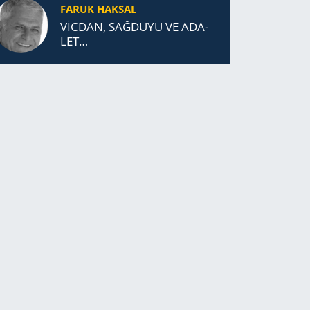
FARUK HAKSAL
VİCDAN, SAĞ­DU­YU VE ADA­
LET…