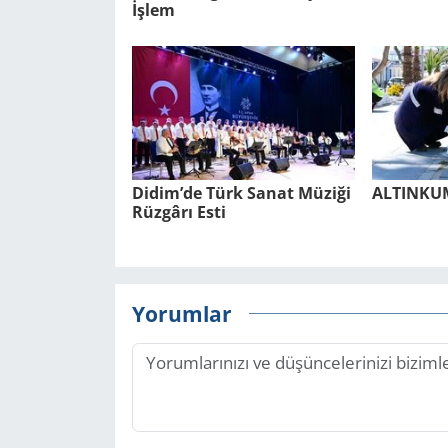
İşlem
Didim’de Türk Sanat Mü­zi­ği
AL­TIN­K
Rüz­gâ­rı Esti
Yorumlar