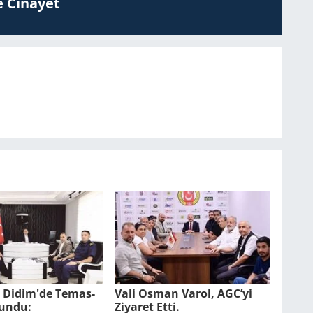
 Ci­na­yet
l Didim'de Te­mas­
Vali Osman Varol, AGC’yi
lun­du:
Ziyaret Etti.