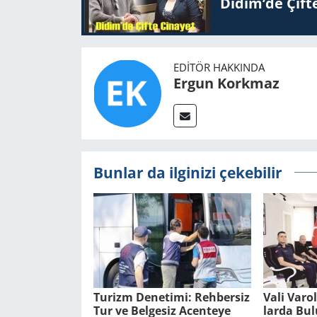
Didim’de Çifte
EDITÖR HAKKINDA
Ergun Korkmaz
Bunlar da ilginizi çekebilir
Tu­rizm De­ne­ti­mi: Reh­ber­siz
Vali Varo
Tur ve Bel­ge­siz Acen­te­ye
lar­da Bu­