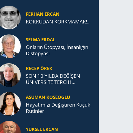
FERHAN ERCAN
KORKUDAN KORKMAMAK!...
SELMA ERDAL
Onların Ütopyası, İnsanlığın
Distopyası
RECEP ÖREK
SON 10 YILDA DEĞİŞEN
ÜNİVERSİTE TERCİH
DAVRANIŞLARI
ASUMAN KÖSEOĞLU
Ha­ya­tı­mı­zı De­ğiş­ti­ren Küçük
Ru­tin­ler
YÜKSEL ERCAN