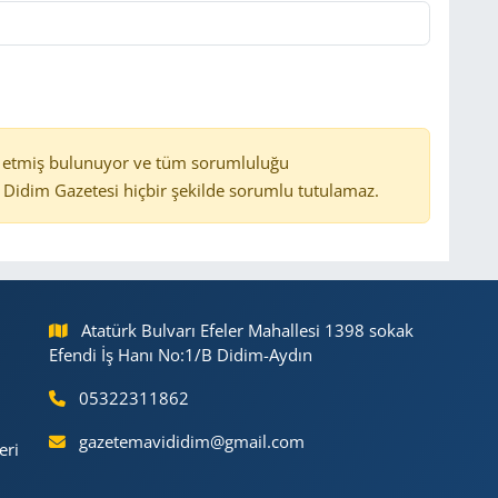
 etmiş bulunuyor ve tüm sorumluluğu
Didim Gazetesi hiçbir şekilde sorumlu tutulamaz.
Atatürk Bulvarı Efeler Mahallesi 1398 sokak
Efendi İş Hanı No:1/B Didim-Aydın
05322311862
gazetemavididim@gmail.com
eri