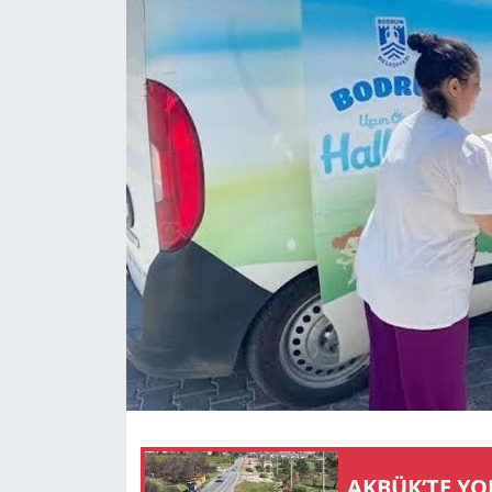
GÜNDEM
HABERDE İNSAN
KÜLTÜR SANAT
MAGAZİN
POLİTİKA
RESMİ İLANLAR
SAĞLIK
SİYASET
AKBÜK’TE YO
SPOR