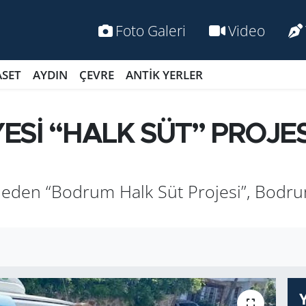
Foto Galeri
Video
ASET
AYDIN
ÇEVRE
ANTİK YERLER
ESİ “HALK SÜT” PROJE
m eden “Bodrum Halk Süt Projesi”, Bodru