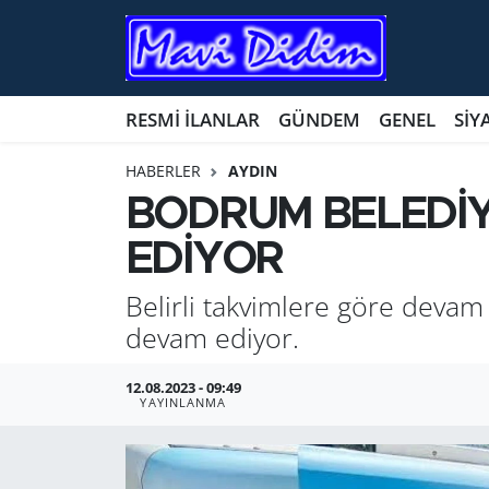
ANTİK YERLER
Nöbetçi Eczaneler
RESMİ İLANLAR
GÜNDEM
GENEL
SİY
ASAYİŞ
Hava Durumu
HABERLER
AYDIN
AYDIN
Namaz Vakitleri
BODRUM BELEDİY
EDİYOR
BİLİM VE TEKNOLOJİ
Trafik Durumu
Belirli takvimlere göre deva
ÇEVRE
Süper Lig Puan Durumu ve Fikstür
devam ediyor.
EĞİTİM
Tüm Manşetler
12.08.2023 - 09:49
YAYINLANMA
EKONOMİ
Son Dakika Haberleri
GENEL
Haber Arşivi