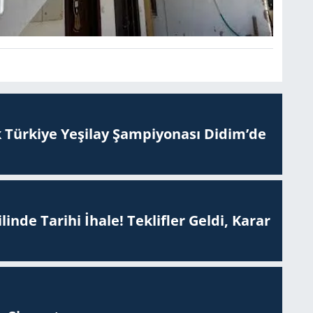
 Tür­ki­ye Ye­şi­lay Şam­pi­yo­na­sı Didim’de
inde Tarihi İhale! Teklifler Geldi, Karar