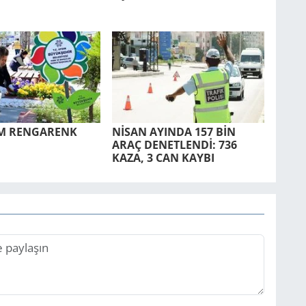
UM REN­GA­RENK
NİSAN AYIN­DA 157 BİN
ARAÇ DE­NET­LENDİ: 736
KAZA, 3 CAN KAYBI