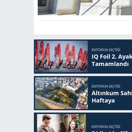
EDITÖRÜN SEÇTIĞI
IQ Foil 2. Ayak
Ta­mam­lan­dı
EDITÖRÜN SEÇTIĞI
Altınkum Sahil
Haftaya
EDITÖRÜN SEÇTIĞI