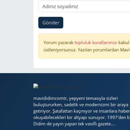
Gönder
Yorum yazarak
topluluk kurallarımızı
kabul
üstleniyorsunuz. Yazılan yorumlardan Mavi 
mavididimcomtr, yepyeni temasıyla sizleri
buluştururken, sadelik ve modernizmi bir araya
getiriyor. Şatafattan kaçınıyor ve insanlara haber
okuyabilecekleri bir altyapı sunuyor. 1997'den b
Didim de yayın yapan tek vasıflı gazete....