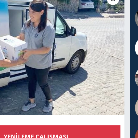
L YENİLEME ÇALIŞMASI