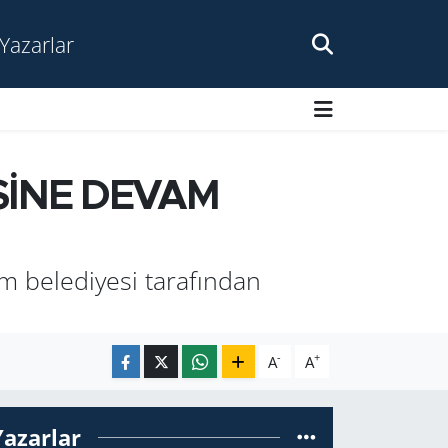
Yazarlar
SİNE DEVAM
m belediyesi tarafından
-
+
A
A
Yazarlar