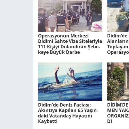
Ope­ras­yo­nun Mer­ke­zi
Didim’de 
Didim! Sahte Vize Si­te­le­riy­le
Alan­la­rı
111 Ki­şi­yi Do­lan­dı­ran Şe­be­
Top­la­yan 
ke­ye Büyük Darbe
Ope­ras­yo
Didim'de Deniz Fa­ci­ası:
DİDİM’DE
Akın­tı­ya Ka­pı­lan 65 Ya­şın­
MEN YA­KA
da­ki Va­tan­daş Ha­ya­tı­nı
ORGANİZA
Kay­bet­ti
DI