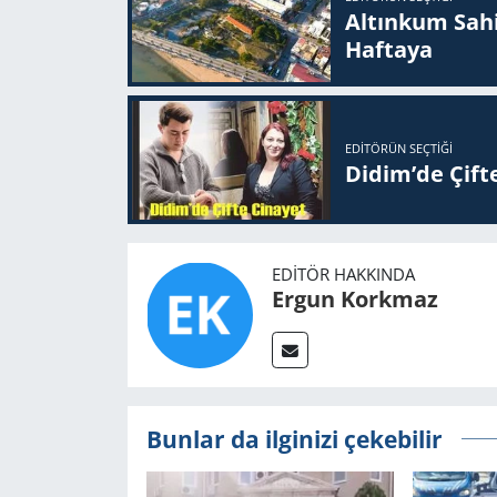
Altınkum Sahil
Haftaya
EDITÖRÜN SEÇTIĞI
Didim’de Çifte
EDITÖR HAKKINDA
Ergun Korkmaz
Bunlar da ilginizi çekebilir