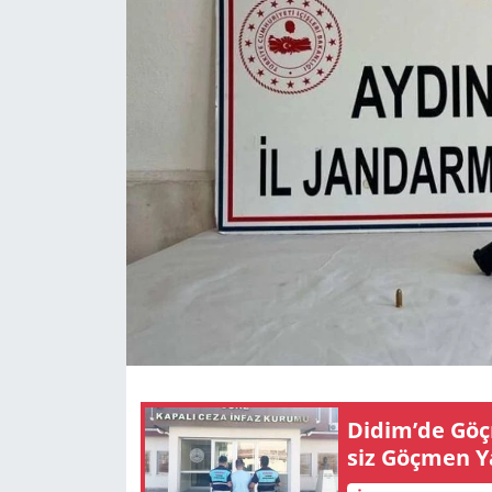
GÜNDEM
HABERDE İNSAN
KÜLTÜR SANAT
MAGAZİN
POLİTİKA
RESMİ İLANLAR
SAĞLIK
Didim’de Göç­m
SİYASET
siz Göç­men Ya­
SPOR