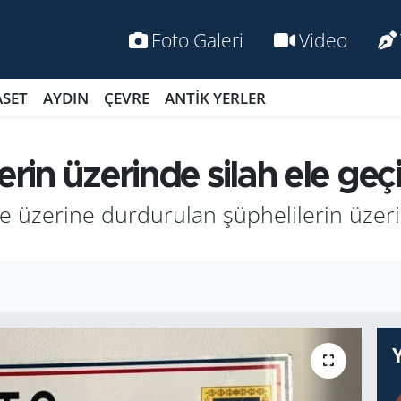
Foto Galeri
Video
ASET
AYDIN
ÇEVRE
ANTİK YERLER
rin üzerinde silah ele geçir
he üzerine durdurulan şüphelilerin üze