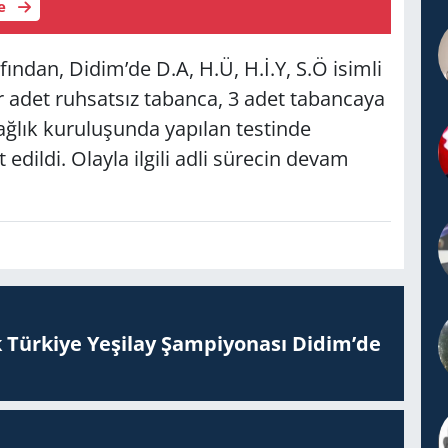
le
ından, Didim’de D.A, H.Ü, H.İ.Y, S.Ö isimli
r adet ruhsatsız tabanca, 3 adet tabancaya
 sağlık kuruluşunda yapılan testinde
edildi. Olayla ilgili adli sürecin devam
 Tür­ki­ye Ye­şi­lay Şam­pi­yo­na­sı Didim’de