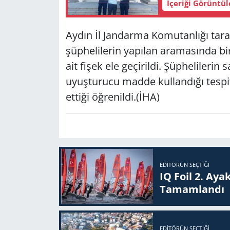
İçeriği Görüntü
Yerel
Aydın İl Jandarma Komutanlığı taraf
şüphelilerin yapılan aramasında bi
ait fişek ele geçirildi. Şüphelilerin
uyuşturucu madde kullandığı tespit 
ettiği öğrenildi.(İHA)
EDITÖRÜN SEÇTIĞI
IQ Foil 2. Ayak
Ta­mam­lan­dı
EDITÖRÜN SEÇTIĞI