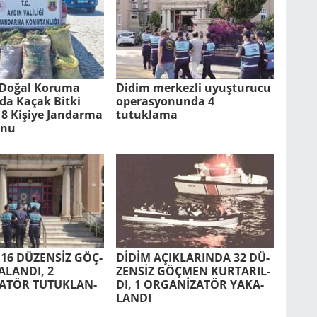
Doğal Ko­ru­ma
Didim merkezli uyuşturucu
n­da Kaçak Bitki
operasyonunda 4
8 Ki­şi­ye Jan­dar­ma
tutuklama
­nu
 16 DÜ­ZENSİZ GÖÇ­
DİDİM AÇIK­LA­RIN­DA 32 DÜ­
­LAN­DI, 2
ZENSİZ GÖÇ­MEN KUR­TA­RIL­
TÖR TU­TUK­LAN­
DI, 1 ORGANİZATÖR YA­KA­
LAN­DI