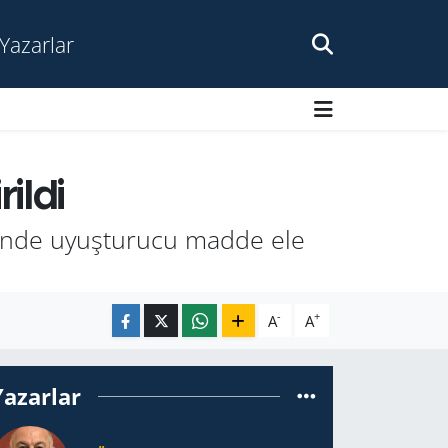
Yazarlar
ildi
rinde uyuşturucu madde ele
-
+
A
A
Yazarlar