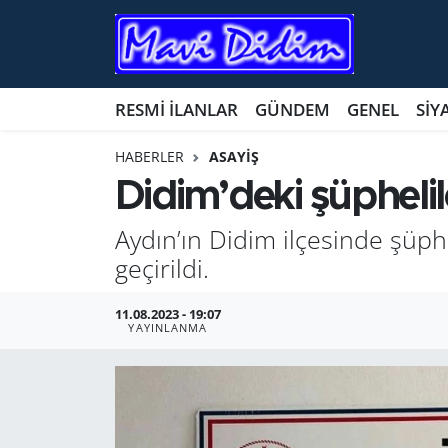
ANTİK YERLER
Nöbetçi Eczaneler
RESMİ İLANLAR
GÜNDEM
GENEL
SİY
ASAYİŞ
Hava Durumu
HABERLER
ASAYİŞ
AYDIN
Namaz Vakitleri
Didim’deki şüphelile
BİLİM VE TEKNOLOJİ
Trafik Durumu
Aydın’ın Didim ilçesinde şüp
geçirildi.
ÇEVRE
Süper Lig Puan Durumu ve Fikstür
11.08.2023 - 19:07
EĞİTİM
Tüm Manşetler
YAYINLANMA
EKONOMİ
Son Dakika Haberleri
GENEL
Haber Arşivi