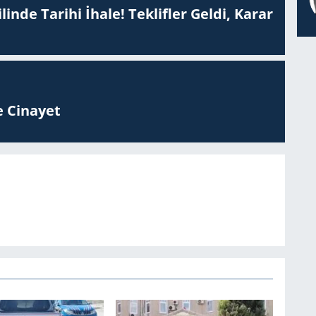
inde Tarihi İhale! Teklifler Geldi, Karar
 Ci­na­yet