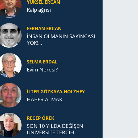
YÜKSEL ERCAN
Kalp ağrısı
FERHAN ERCAN
İNSAN OLMANIN SAKINCASI
YOK!...
SELMA ERDAL
Evim Neresi?
İLTER GÖZKAYA-HOLZHEY
HABER ALMAK
RECEP ÖREK
SON 10 YILDA DEĞİŞEN
ÜNİVERSİTE TERCİH