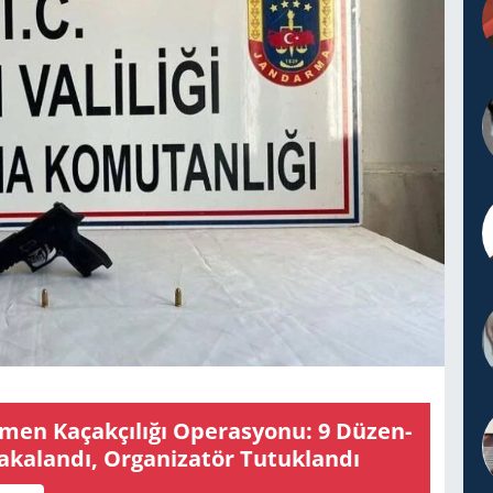
en Ka­çak­çı­lı­ğı Ope­ras­yo­nu: 9 Dü­zen­
ka­lan­dı, Or­ga­ni­za­tör Tu­tuk­lan­dı