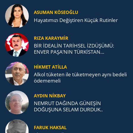
ASUMAN KÖSEOĞLU
Ha­ya­tı­mı­zı De­ğiş­ti­ren Küçük Ru­tin­ler
RIZA KARAYMIR
BİR İDEALİN TARİHSEL İZDÜŞÜMÜ:
ENVER PAŞA’NIN TÜRKİSTAN
MÜCADELESİ VE TÜRK DEVLETLERİ
TEŞKİLATI’NA UZANAN MİRASI
HİKMET ATİLLA
Alkol tü­ke­ten ile tü­ket­me­yen aynı be­de­li
öde­me­me­li
AYDIN NİKBAY
NEMRUT DAĞINDA GÜNEŞİN
DOĞUŞUNA SELAM DURDUK..
FARUK HAKSAL