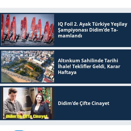
IQ Foil 2. Ayak Tür­ki­ye Ye­şi­lay
Şam­pi­yo­na­sı Didim’de Ta­
mam­lan­dı
Altınkum Sahilinde Tarihi
İhale! Teklifler Geldi, Karar
Haftaya
Didim’de Çifte Ci­na­yet