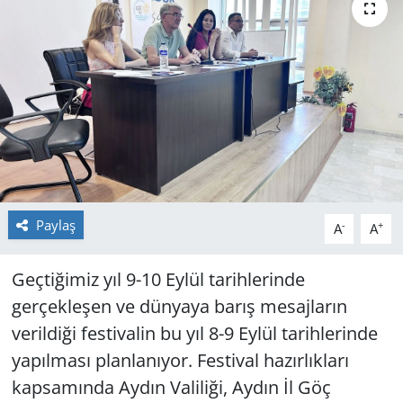
GÜNDEM
HABERDE İNSAN
KÜLTÜR SANAT
MAGAZİN
POLİTİKA
Paylaş
-
+
A
A
RESMİ İLANLAR
Geçtiğimiz yıl 9-10 Eylül tarihlerinde
gerçekleşen ve dünyaya barış mesajların
SAĞLIK
verildiği festivalin bu yıl 8-9 Eylül tarihlerinde
SİYASET
yapılması planlanıyor. Festival hazırlıkları
kapsamında Aydın Valiliği, Aydın İl Göç
SPOR