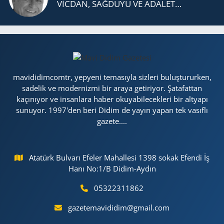
VİCDAN, SAĞ­DU­YU VE ADA­LET…
mavididimcomtr, yepyeni temasıyla sizleri buluştururken,
sadelik ve modernizmi bir araya getiriyor. Şatafattan
kaçınıyor ve insanlara haber okuyabilecekleri bir altyapı
sunuyor. 1997'den beri Didim de yayın yapan tek vasıflı
gazete....
Atatürk Bulvarı Efeler Mahallesi 1398 sokak Efendi İş
Hanı No:1/B Didim-Aydın
05322311862
gazetemavididim@gmail.com