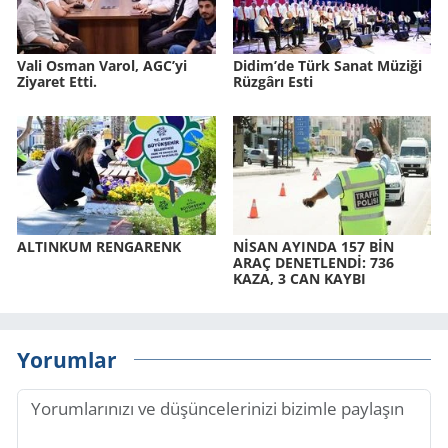
Vali Osman Varol, AGC’yi
Didim’de Türk Sanat Mü­zi­ği
Ziyaret Etti.
Rüz­gâ­rı Esti
AL­TIN­KUM REN­GA­RENK
NİSAN AYIN­DA 157 BİN
ARAÇ DE­NET­LENDİ: 736
KAZA, 3 CAN KAYBI
Yorumlar