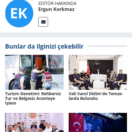
EDITÖR HAKKINDA
Ergun Korkmaz
Bunlar da ilginizi çekebilir
Tu­rizm De­ne­ti­mi: Reh­ber­siz
Vali Varol Didim'de Te­mas­
Tur ve Bel­ge­siz Acen­te­ye
lar­da Bu­lun­du:
İşlem