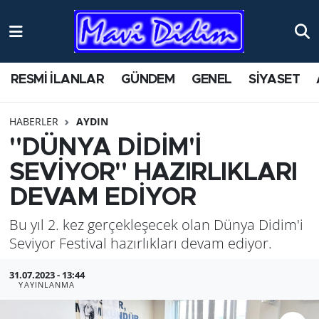
ANTİK YERLER
Nöbetçi Eczaneler
RESMİ İLANLAR
GÜNDEM
GENEL
SİYASET
ASAYİŞ
Hava Durumu
HABERLER
AYDIN
AYDIN
Namaz Vakitleri
"DÜNYA DİDİM'İ
BİLİM VE TEKNOLOJİ
Trafik Durumu
SEVİYOR" HAZIRLIKLARI
DEVAM EDİYOR
ÇEVRE
Süper Lig Puan Durumu ve Fikstür
Bu yıl 2. kez gerçekleşecek olan Dünya Didim'i
EĞİTİM
Tüm Manşetler
Seviyor Festival hazırlıkları devam ediyor.
EKONOMİ
Son Dakika Haberleri
31.07.2023 - 13:44
YAYINLANMA
GENEL
Haber Arşivi