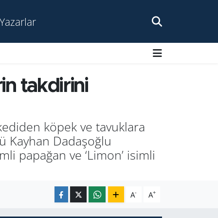
Yazarlar
 takdirini
kediden köpek ve tavuklara
ürü Kayhan Dadaşoğlu
mli papağan ve ‘Limon’ isimli
-
+
A
A