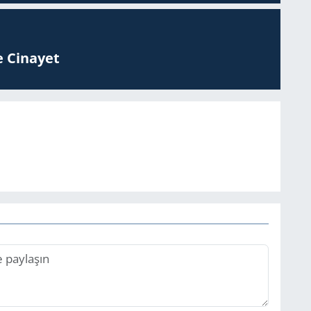
 Ci­na­yet