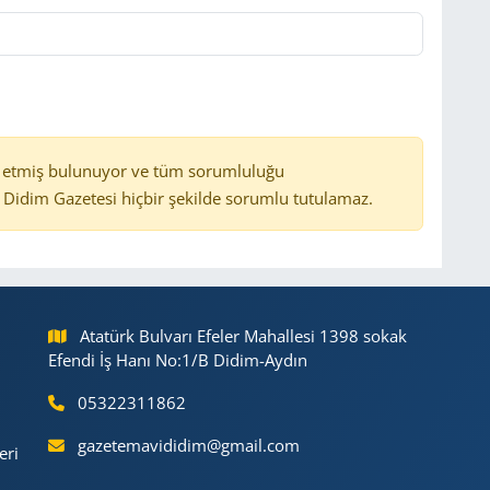
 etmiş bulunuyor ve tüm sorumluluğu
Didim Gazetesi hiçbir şekilde sorumlu tutulamaz.
Atatürk Bulvarı Efeler Mahallesi 1398 sokak
Efendi İş Hanı No:1/B Didim-Aydın
05322311862
gazetemavididim@gmail.com
eri