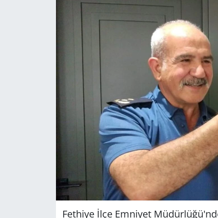
GÜNDEM
HABERDE İNSAN
KÜLTÜR SANAT
MAGAZİN
POLİTİKA
RESMİ İLANLAR
SAĞLIK
SİYASET
Fethiye İlçe Emniyet Müdürlüğü'nd
SPOR