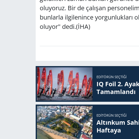
oluyoruz. Bir de çalışan personelimi
bunlarla ilgilenince yorgunluklar
oluyor" dedi.(İHA)
EDITÖRÜN SEÇTIĞI
IQ Foil 2. Ayak
Ta­mam­lan­dı
EDITÖRÜN SEÇTIĞI
Altınkum Sahil
Haftaya