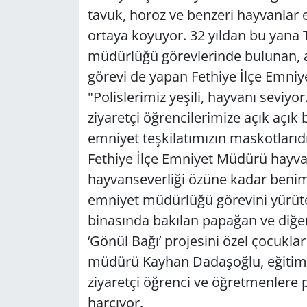
tavuk, horoz ve benzeri hayvanlar
Yerel
ortaya koyuyor. 32 yıldan bu yana T
müdürlüğü görevlerinde bulunan, a
görevi de yapan Fethiye İlçe Emn
"Polislerimiz yeşili, hayvanı seviy
ziyaretçi öğrencilerimize açık açık
emniyet teşkilatımızın maskotlarıdır
Fethiye İlçe Emniyet Müdürü hayva
hayvanseverliği özüne kadar benimsi
emniyet müdürlüğü görevini yürü
binasında bakılan papağan ve diğer 
‘Gönül Bağı’ projesini özel çocukla
müdürü Kayhan Dadaşoğlu, eğitim
ziyaretçi öğrenci ve öğretmenlere 
harcıyor.