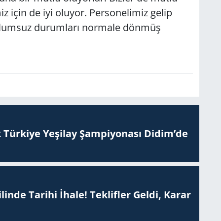
z için de iyi oluyor. Personelimiz gelip
ı olumsuz durumları normale dönmüş
 Tür­ki­ye Ye­şi­lay Şam­pi­yo­na­sı Didim’de
inde Tarihi İhale! Teklifler Geldi, Karar