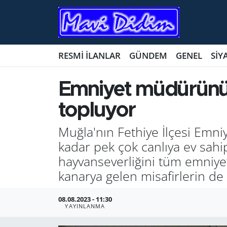
ANTİK YERLER
Nöbetçi Eczaneler
RESMİ İLANLAR
GÜNDEM
GENEL
SİY
ASAYİŞ
Hava Durumu
Emniyet müdürünün 
AYDIN
Namaz Vakitleri
topluyor
BİLİM VE TEKNOLOJİ
Trafik Durumu
Muğla'nın Fethiye İlçesi Emn
ÇEVRE
Süper Lig Puan Durumu ve Fikstür
kadar pek çok canlıya ev sahi
hayvanseverliğini tüm emniyet
EĞİTİM
Tüm Manşetler
kanarya gelen misafirlerin de 
EKONOMİ
Son Dakika Haberleri
08.08.2023 - 11:30
YAYINLANMA
GENEL
Haber Arşivi