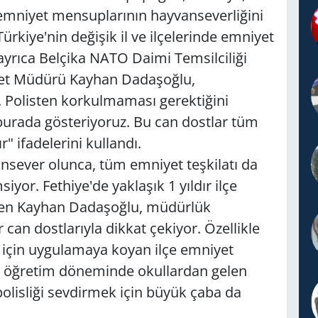
 emniyet mensuplarının hayvanseverliğini
ürkiye'nin değişik il ve ilçelerinde emniyet
yrıca Belçika NATO Daimi Temsilciliği
iyet Müdürü Kayhan Dadaşoğlu,
or. Polisten korkulmaması gerektiğini
 burada gösteriyoruz. Bu can dostlar tüm
" ifadelerini kullandı.
nsever olunca, tüm emniyet teşkilatı da
yor. Fethiye'de yaklaşık 1 yıldır ilçe
ten Kayhan Dadaşoğlu, müdürlük
can dostlarıyla dikkat çekiyor. Özellikle
r için uygulamaya koyan ilçe emniyet
 öğretim döneminde okullardan gelen
polisliği sevdirmek için büyük çaba da