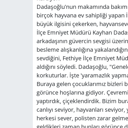
Dadaşoğlu'nun makamında bakımını 
birçok hayvana ev sahipliği yapan
büyük ilgisini çekerken, hayvanseve
İlçe Emniyet Müdürü Kayhan Dadaşo
arkadaşının güvercin sevgisi üzerin
besleme alışkanlığına yakalandığını,
sevdiğini, Fethiye İlçe Emniyet Mü
aldığını söyledi. Dadaşoğlu, "Gene
korkuturlar. İşte 'yaramazlık yapma 
Buraya gelen çocuklarımız bizleri 
görünce hoşlarına gidiyor. Çevremi
yaptırdık, çiçeklendirdik. Bizim b
canlıyı seviyor, hayvanları seviyor, 
herkesi sever, polisten zarar gelm
geldikleri zaman bunları görünce d