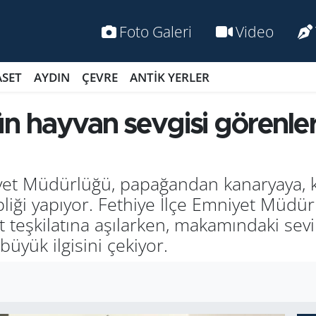
Foto Galeri
Video
ASET
AYDIN
ÇEVRE
ANTİK YERLER
hayvan sevgisi görenlerin
iyet Müdürlüğü, papağandan kanaryaya, 
pliği yapıyor. Fethiye İlçe Emniyet Müd
 teşkilatına aşılarken, makamındaki sevi
büyük ilgisini çekiyor.