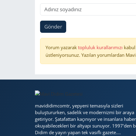
Gönder
Yorum yazarak
topluluk kurallarımızı
kabul
üstleniyorsunuz. Yazılan yorumlardan Mavi 
mavididimcomtr, yepyeni temasıyla sizleri
buluştururken, sadelik ve modernizmi bir araya
getiriyor. Şatafattan kaçınıyor ve insanlara haber
okuyabilecekleri bir altyapı sunuyor. 1997'den b
Didim de yayın yapan tek vasıflı gazete....