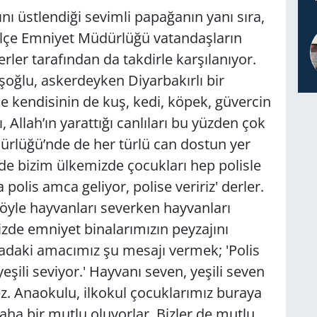
üstlendiği sevimli papağanın yanı sıra,
 İlçe Emniyet Müdürlüğü vatandaşların
rler tarafından da takdirle karşılanıyor.
ğlu, askerdeyken Diyarbakırlı bir
e kendisinin de kuş, kedi, köpek, güvercin
 Allah’ın yarattığı canlıları bu yüzden çok
dürlüğü’nde de her türlü can dostun yer
lde bizim ülkemizde çocukları hep polisle
polis amca geliyor, polise veririz' derler.
böyle hayvanları severken hayvanları
zde emniyet binalarımızın peyzajını
uradaki amacımız şu mesajı vermek; 'Polis
yeşili seviyor.' Hayvanı seven, yeşili seven
ez. Anaokulu, ilkokul çocuklarımız buraya
aha bir mutlu oluyorlar. Bizler de mutlu