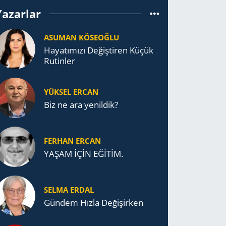
Yazarlar
ASUMAN KÖSEOĞLU
Ha­ya­tı­mı­zı De­ğiş­ti­ren Küçük
Ru­tin­ler
YÜKSEL ERCAN
Biz ne ara yenildik?
FERHAN ERCAN
YAŞAM İÇİN EĞİTİM.
SELMA ERDAL
Gündem Hızla Değişirken