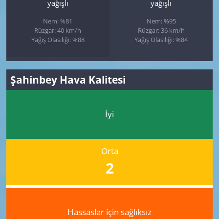
yağışlı
yağışlı
Nem: %81
Nem: %95
Rüzgar: 40 km/h
Rüzgar: 36 km/h
Yağış Olasılığı: %88
Yağış Olasılığı: %84
Şahinbey Hava Kalitesi
İyi
Orta
2
Hassaslar için sağlıksız