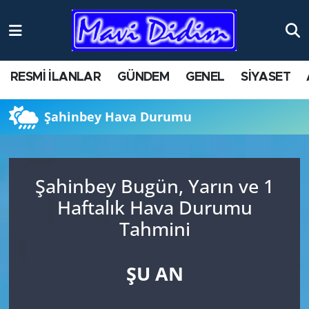
ANTİK YERLER
Nöbetçi Eczaneler
RESMİ İLANLAR
GÜNDEM
GENEL
SİYASET
ASAYİŞ
Hava Durumu
Şahinbey Hava Durumu
AYDIN
Namaz Vakitleri
BİLİM VE TEKNOLOJİ
Trafik Durumu
Şahinbey Bugün, Yarın ve 1
ÇEVRE
Süper Lig Puan Durumu ve Fikstür
Haftalık Hava Durumu
Tahmini
EĞİTİM
Tüm Manşetler
EKONOMİ
Son Dakika Haberleri
ŞU AN
GENEL
Haber Arşivi