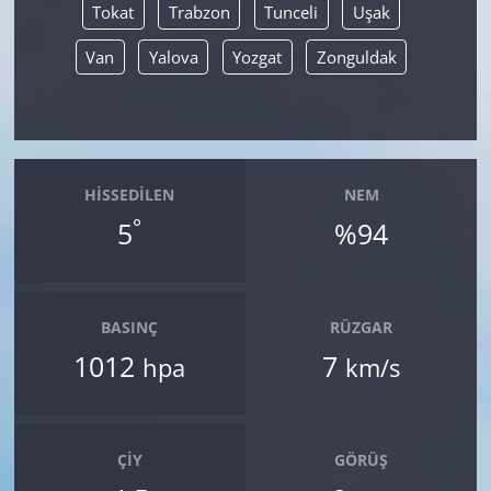
Tokat
Trabzon
Tunceli
Uşak
Van
Yalova
Yozgat
Zonguldak
HISSEDILEN
NEM
°
5
%94
BASINÇ
RÜZGAR
1012
7
hpa
km/s
ÇIY
GÖRÜŞ