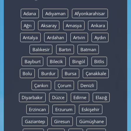
Yerel
Adana
Adıyaman
Afyonkarahisar
Ağrı
Aksaray
Amasya
Ankara
Antalya
Ardahan
Artvin
Aydın
Balıkesir
Bartın
Batman
Bayburt
Bilecik
Bingöl
Bitlis
Bolu
Burdur
Bursa
Çanakkale
Çankırı
Çorum
Denizli
Diyarbakır
Düzce
Edirne
Elazığ
Erzincan
Erzurum
Eskişehir
Gaziantep
Giresun
Gümüşhane