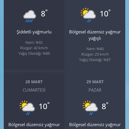
°
°
8
10
Şiddetli yağmurlu
Bölgesel düzensiz yağmur
yağışlı
Nem: %92
Rüzgar: 42 km/h
Nem: %80
Yağış Olasılığı: %89
Rüzgar: 25 km/h
Yağış Olasılığı: %87
28 MART
29 MART
CUMARTESI
PAZAR
°
°
10
8
Bölgesel düzensiz yağmur
Bölgesel düzensiz yağmur