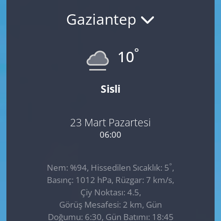
Gaziantep
GÜNDEM
HABERDE İNSAN
°
10
KÜLTÜR SANAT
Sisli
MAGAZİN
POLİTİKA
23 Mart Pazartesi
06:00
RESMİ İLANLAR
°
Nem: %94, Hissedilen Sıcaklık: 5
,
SAĞLIK
Basınç: 1012 hPa, Rüzgar: 7 km/s,
Çiy Noktası: 4.5,
SİYASET
Görüş Mesafesi: 2 km, Gün
Doğumu: 6:30, Gün Batımı: 18:45
SPOR