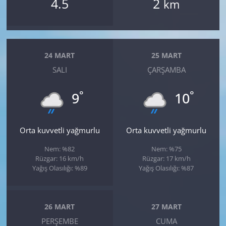
4.5
2
km
24 MART
25 MART
SALI
ÇARŞAMBA
°
°
9
10
Orta kuvvetli yağmurlu
Orta kuvvetli yağmurlu
Nem: %82
Nem: %75
Rüzgar: 16 km/h
Rüzgar: 17 km/h
Yağış Olasılığı: %89
Yağış Olasılığı: %87
26 MART
27 MART
PERŞEMBE
CUMA