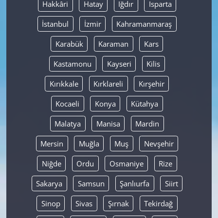
Hakkâri
Hatay
Iğdır
Isparta
İstanbul
İzmir
Kahramanmaraş
Karabük
Karaman
Kars
Kastamonu
Kayseri
Kilis
Kırıkkale
Kırklareli
Kırşehir
Kocaeli
Konya
Kütahya
Malatya
Manisa
Mardin
Mersin
Muğla
Muş
Nevşehir
Niğde
Ordu
Osmaniye
Rize
Sakarya
Samsun
Şanlıurfa
Siirt
Sinop
Sivas
Şırnak
Tekirdağ