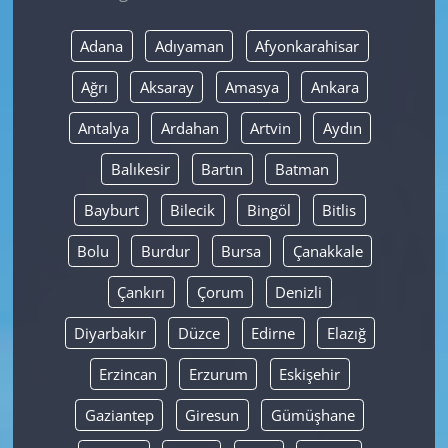
Yerel
Adana
Adıyaman
Afyonkarahisar
Ağrı
Aksaray
Amasya
Ankara
Antalya
Ardahan
Artvin
Aydın
Balıkesir
Bartın
Batman
Bayburt
Bilecik
Bingöl
Bitlis
Bolu
Burdur
Bursa
Çanakkale
Çankırı
Çorum
Denizli
Diyarbakır
Düzce
Edirne
Elazığ
Erzincan
Erzurum
Eskişehir
Gaziantep
Giresun
Gümüşhane