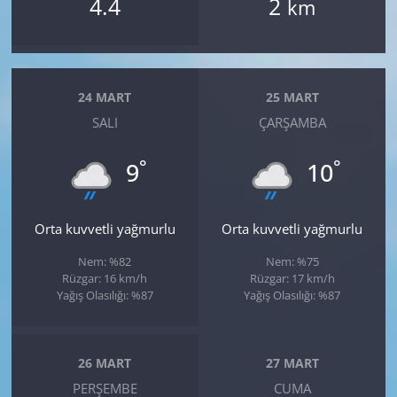
4.4
2
km
24 MART
25 MART
SALI
ÇARŞAMBA
°
°
9
10
Orta kuvvetli yağmurlu
Orta kuvvetli yağmurlu
Nem: %82
Nem: %75
Rüzgar: 16 km/h
Rüzgar: 17 km/h
Yağış Olasılığı: %87
Yağış Olasılığı: %87
26 MART
27 MART
PERŞEMBE
CUMA