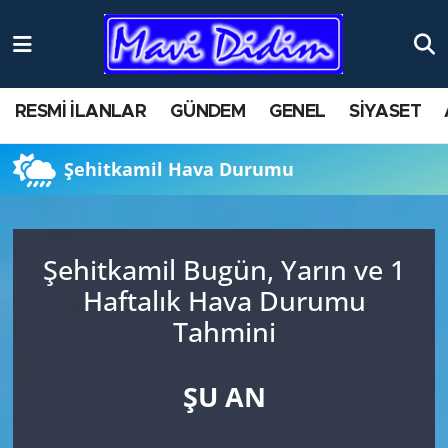
ANTİK YERLER
Nöbetçi Eczaneler
RESMİ İLANLAR
GÜNDEM
GENEL
SİYASET
ASAYİŞ
Hava Durumu
Şehitkamil Hava Durumu
AYDIN
Namaz Vakitleri
BİLİM VE TEKNOLOJİ
Trafik Durumu
Şehitkamil Bugün, Yarın ve 1
ÇEVRE
Süper Lig Puan Durumu ve Fikstür
Haftalık Hava Durumu
Tahmini
EĞİTİM
Tüm Manşetler
EKONOMİ
Son Dakika Haberleri
ŞU AN
GENEL
Haber Arşivi