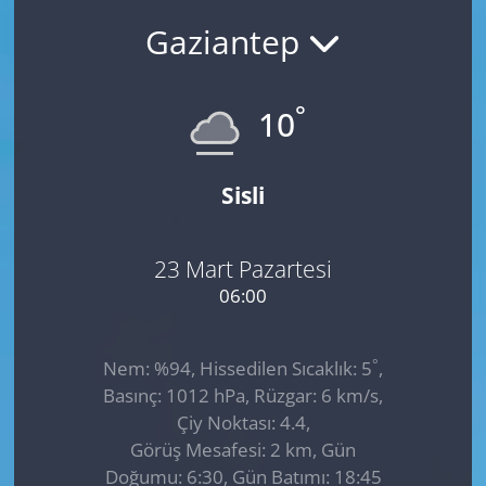
Gaziantep
GÜNDEM
HABERDE İNSAN
°
10
KÜLTÜR SANAT
Sisli
MAGAZİN
POLİTİKA
23 Mart Pazartesi
06:00
RESMİ İLANLAR
°
Nem: %94, Hissedilen Sıcaklık: 5
,
SAĞLIK
Basınç: 1012 hPa, Rüzgar: 6 km/s,
Çiy Noktası: 4.4,
SİYASET
Görüş Mesafesi: 2 km, Gün
Doğumu: 6:30, Gün Batımı: 18:45
SPOR