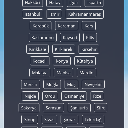
Hakkâri
Hatay
Iğdır
Isparta
İstanbul
İzmir
Kahramanmaraş
Karabük
Karaman
Kars
Kastamonu
Kayseri
Kilis
Kırıkkale
Kırklareli
Kırşehir
Kocaeli
Konya
Kütahya
Malatya
Manisa
Mardin
Mersin
Muğla
Muş
Nevşehir
Niğde
Ordu
Osmaniye
Rize
Sakarya
Samsun
Şanlıurfa
Siirt
Sinop
Sivas
Şırnak
Tekirdağ