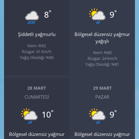
°
°
8
9
Şiddetli yağmurlu
Bölgesel düzensiz yağmur
yağışlı
Nem: %92
Rüzgar: 41 km/h
Nem: %80
Yağış Olasılığı: %86
Rüzgar: 24 km/h
Yağış Olasılığı: %81
28 MART
29 MART
CUMARTESI
PAZAR
°
°
10
9
Bölgesel düzensiz yağmur
Bölgesel düzensiz yağmur