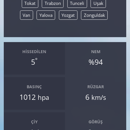
Tokat
Trabzon
Tunceli
Uşak
Van
Yalova
Yozgat
Zonguldak
HISSEDILEN
NEM
°
5
%94
BASINÇ
RÜZGAR
1012
6
hpa
km/s
ÇIY
GÖRÜŞ