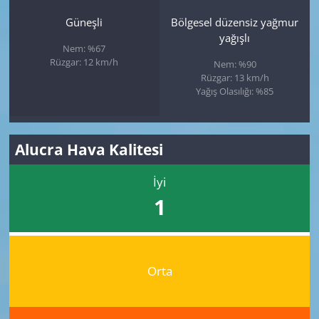
Güneşli
Bölgesel düzensiz yağmur
yağışlı
Nem: %67
Rüzgar: 12 km/h
Nem: %90
Rüzgar: 13 km/h
Yağış Olasılığı: %85
Alucra Hava Kalitesi
İyi
1
Orta