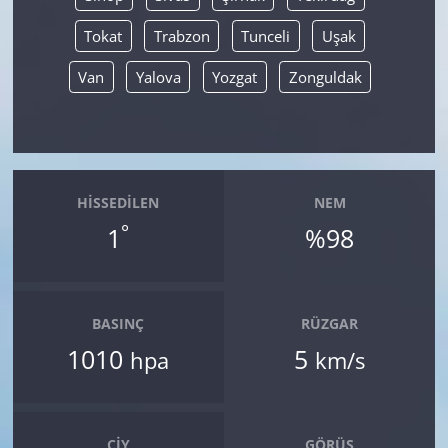
Tokat
Trabzon
Tunceli
Uşak
Van
Yalova
Yozgat
Zonguldak
HISSEDILEN
NEM
°
1
%98
BASINÇ
RÜZGAR
1010
5
hpa
km/s
ÇIY
GÖRÜŞ