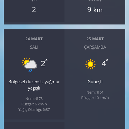
2
9
km
24 MART
25 MART
SALI
ÇARŞAMBA
°
°
2
4
Bölgesel düzensiz yağmur
Güneşli
yağışlı
Nem: %61
Rüzgar: 10 km/h
Nem: %73
Rüzgar: 6 km/h
Yağış Olasılığı: %87