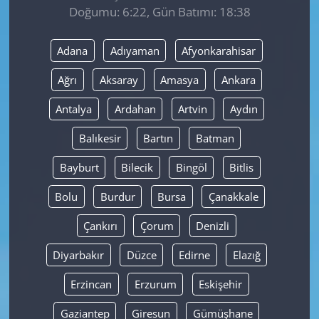
Doğumu: 6:22, Gün Batımı: 18:38
Yerel
Adana
Adıyaman
Afyonkarahisar
Ağrı
Aksaray
Amasya
Ankara
Antalya
Ardahan
Artvin
Aydın
Balıkesir
Bartın
Batman
Bayburt
Bilecik
Bingöl
Bitlis
Bolu
Burdur
Bursa
Çanakkale
Çankırı
Çorum
Denizli
Diyarbakır
Düzce
Edirne
Elazığ
Erzincan
Erzurum
Eskişehir
Gaziantep
Giresun
Gümüşhane