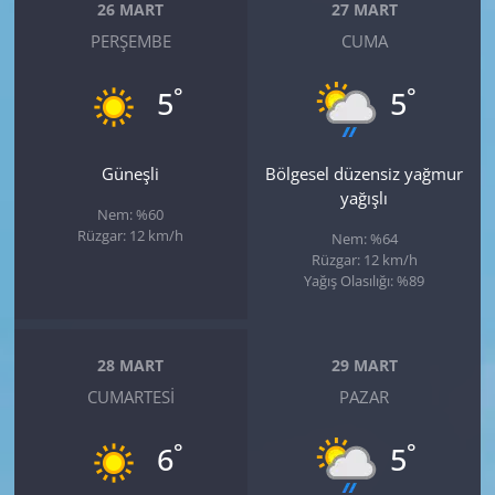
26 MART
27 MART
PERŞEMBE
CUMA
°
°
5
5
Güneşli
Bölgesel düzensiz yağmur
yağışlı
Nem: %60
Rüzgar: 12 km/h
Nem: %64
Rüzgar: 12 km/h
Yağış Olasılığı: %89
28 MART
29 MART
CUMARTESI
PAZAR
°
°
6
5