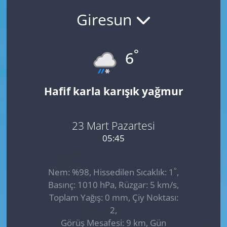
Giresun
GÜNDEM
HABERDE İNSAN
°
6
KÜLTÜR SANAT
Hafif karla karışık yağmur
MAGAZİN
POLİTİKA
23 Mart Pazartesi
05:45
RESMİ İLANLAR
°
Nem: %98, Hissedilen Sıcaklık: 1
,
SAĞLIK
Basınç: 1010 hPa, Rüzgar: 5 km/s,
Toplam Yağış: 0 mm, Çiy Noktası:
SİYASET
2,
Görüş Mesafesi: 9 km, Gün
SPOR