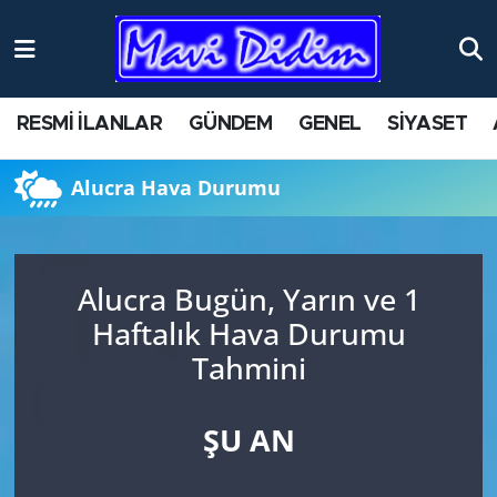
ANTİK YERLER
Nöbetçi Eczaneler
RESMİ İLANLAR
GÜNDEM
GENEL
SİYASET
ASAYİŞ
Hava Durumu
Alucra Hava Durumu
AYDIN
Namaz Vakitleri
BİLİM VE TEKNOLOJİ
Trafik Durumu
Alucra Bugün, Yarın ve 1
ÇEVRE
Süper Lig Puan Durumu ve Fikstür
Haftalık Hava Durumu
Tahmini
EĞİTİM
Tüm Manşetler
EKONOMİ
Son Dakika Haberleri
ŞU AN
GENEL
Haber Arşivi