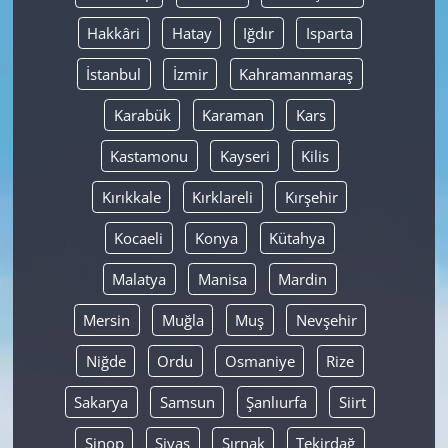
Hakkâri
Hatay
Iğdır
Isparta
İstanbul
İzmir
Kahramanmaraş
Karabük
Karaman
Kars
Kastamonu
Kayseri
Kilis
Kırıkkale
Kırklareli
Kırşehir
Kocaeli
Konya
Kütahya
Malatya
Manisa
Mardin
Mersin
Muğla
Muş
Nevşehir
Niğde
Ordu
Osmaniye
Rize
Sakarya
Samsun
Şanlıurfa
Siirt
Sinop
Sivas
Şırnak
Tekirdağ