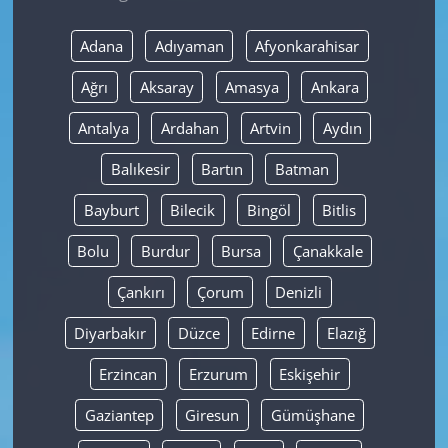
Yerel
Adana
Adıyaman
Afyonkarahisar
Ağrı
Aksaray
Amasya
Ankara
Antalya
Ardahan
Artvin
Aydın
Balıkesir
Bartın
Batman
Bayburt
Bilecik
Bingöl
Bitlis
Bolu
Burdur
Bursa
Çanakkale
Çankırı
Çorum
Denizli
Diyarbakır
Düzce
Edirne
Elazığ
Erzincan
Erzurum
Eskişehir
Gaziantep
Giresun
Gümüşhane