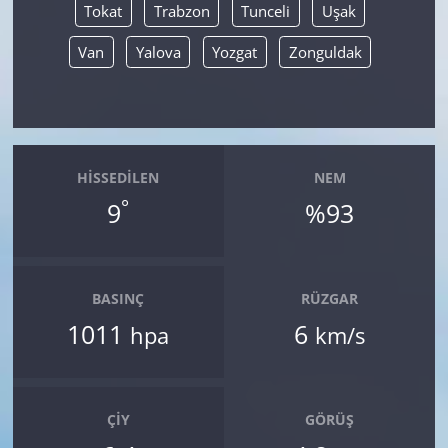
Tokat
Trabzon
Tunceli
Uşak
Van
Yalova
Yozgat
Zonguldak
HISSEDILEN
NEM
°
9
%93
BASINÇ
RÜZGAR
1011
6
hpa
km/s
ÇIY
GÖRÜŞ