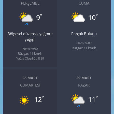
PERŞEMBE
CUMA
°
°
9
10
Bölgesel düzensiz yağmur
Parçalı Bulutlu
yağışlı
Nem: %87
Rüzgar: 11 km/h
Nem: %90
Rüzgar: 11 km/h
Yağış Olasılığı: %89
28 MART
29 MART
CUMARTESI
PAZAR
°
°
12
11