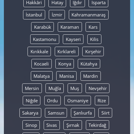
Hakkâri
Hatay
Iğdır
Isparta
İstanbul
İzmir
Kahramanmaraş
Karabük
Karaman
Kars
Kastamonu
Kayseri
Kilis
Kırıkkale
Kırklareli
Kırşehir
Kocaeli
Konya
Kütahya
Malatya
Manisa
Mardin
Mersin
Muğla
Muş
Nevşehir
Niğde
Ordu
Osmaniye
Rize
Sakarya
Samsun
Şanlıurfa
Siirt
Sinop
Sivas
Şırnak
Tekirdağ