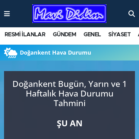
ANTİK YERLER
Nöbetçi Eczaneler
RESMİ İLANLAR
GÜNDEM
GENEL
SİYASET
ASAYİŞ
Hava Durumu
Doğankent Hava Durumu
AYDIN
Namaz Vakitleri
BİLİM VE TEKNOLOJİ
Trafik Durumu
Doğankent Bugün, Yarın ve 1
ÇEVRE
Süper Lig Puan Durumu ve Fikstür
Haftalık Hava Durumu
Tahmini
EĞİTİM
Tüm Manşetler
EKONOMİ
Son Dakika Haberleri
ŞU AN
GENEL
Haber Arşivi