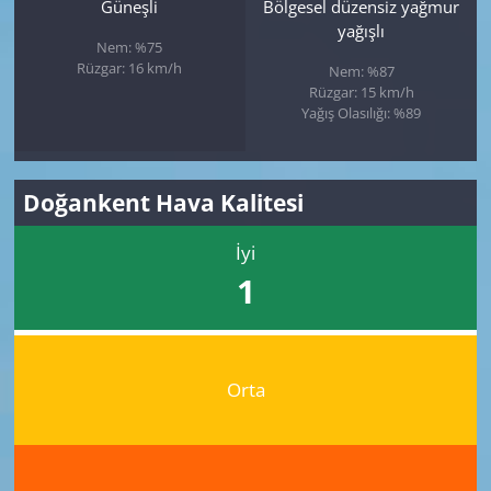
Güneşli
Bölgesel düzensiz yağmur
yağışlı
Nem: %75
Rüzgar: 16 km/h
Nem: %87
Rüzgar: 15 km/h
Yağış Olasılığı: %89
Doğankent Hava Kalitesi
İyi
1
Orta