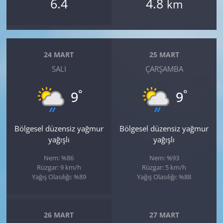
6.4
4.8
km
24 MART
25 MART
SALI
ÇARŞAMBA
°
°
9
9
Bölgesel düzensiz yağmur
Bölgesel düzensiz yağmur
yağışlı
yağışlı
Nem: %86
Nem: %93
Rüzgar: 9 km/h
Rüzgar: 5 km/h
Yağış Olasılığı: %89
Yağış Olasılığı: %88
26 MART
27 MART