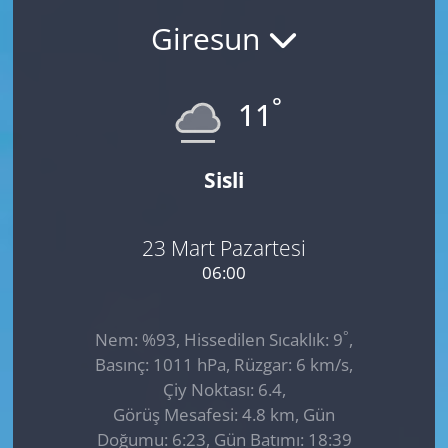
Giresun
GÜNDEM
HABERDE İNSAN
°
11
KÜLTÜR SANAT
Sisli
MAGAZİN
POLİTİKA
23 Mart Pazartesi
06:00
RESMİ İLANLAR
°
Nem: %93, Hissedilen Sıcaklık: 9
,
SAĞLIK
Basınç: 1011 hPa, Rüzgar: 6 km/s,
Çiy Noktası: 6.4,
SİYASET
Görüş Mesafesi: 4.8 km, Gün
Doğumu: 6:23, Gün Batımı: 18:39
SPOR