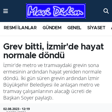
ANTİK YERLER
Nöbetçi Eczaneler
RESMİ İLANLAR
GÜNDEM
GENEL
SİYASET
ASAYİŞ
Hava Durumu
AYDIN
Namaz Vakitleri
Grev bitti, İzmir'de hayat
normale döndü
BİLİM VE TEKNOLOJİ
Trafik Durumu
İzmir'de metro ve tramvaydaki grevin sona
ÇEVRE
Süper Lig Puan Durumu ve Fikstür
ermesinin ardından hayat yeniden normale
döndü. İki gün süren grevin ardından İzmir
EĞİTİM
Tüm Manşetler
Büyükşehir Belediyesi ile anlaşan metro ve
tramvay çalışanlarının alacağı ücreti de
EKONOMİ
Son Dakika Haberleri
Başkan Soyer paylaştı.
GENEL
Haber Arşivi
02.08.2023 - 12:19