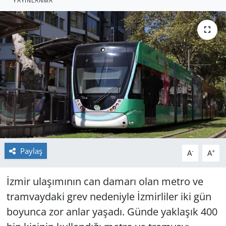
YAYINLANMA
GÜNDEM
HABERDE İNSAN
KÜLTÜR SANAT
MAGAZİN
POLİTİKA
RESMİ İLANLAR
Paylaş
-
+
A
A
SAĞLIK
İzmir ulaşımının can damarı olan metro ve
tramvaydaki grev nedeniyle İzmirliler iki gün
SİYASET
boyunca zor anlar yaşadı. Günde yaklaşık 400
SPOR