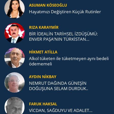
ASUMAN KÖSEOĞLU
Ha­ya­tı­mı­zı De­ğiş­ti­ren Küçük Ru­tin­ler
RIZA KARAYMIR
BİR İDEALİN TARİHSEL İZDÜŞÜMÜ:
ENVER PAŞA’NIN TÜRKİSTAN
MÜCADELESİ VE TÜRK DEVLETLERİ
TEŞKİLATI’NA UZANAN MİRASI
HİKMET ATİLLA
Alkol tü­ke­ten ile tü­ket­me­yen aynı be­de­li
öde­me­me­li
AYDIN NİKBAY
NEMRUT DAĞINDA GÜNEŞİN
DOĞUŞUNA SELAM DURDUK..
FARUK HAKSAL
VİCDAN, SAĞ­DU­YU VE ADA­LET…