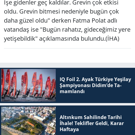
İşe gidenler geç kaldılar. Grevin çok etkisi
oldu. Grevin bitmesi nedeniyle bugün çok
daha güzel oldu" derken Fatma Polat adlı
vatandaş ise "Bugün rahatız, gideceğimiz yere
yetişebildik" açıklamasında bulundu.(İHA)
IQ Foil 2. Ayak Tür­ki­ye Ye­şi­lay
Şam­pi­yo­na­sı Didim’de Ta­
mam­lan­dı
Altınkum Sahilinde Tarihi
İhale! Teklifler Geldi, Karar
Haftaya